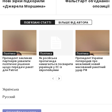
Нові зірки підкорили
Фальстарт об’єднаної
«Джерела Моршина»
опозиції
ПОВ'ЯЗАНІ СТАТТІ
БІЛЬШЕ ВІД АВТОРА
Політика
Політика
Політика
Президент закликав
Як російська
Президент України
партнерів ухвалити
пропаганда
попередив про
політичне рішення
намагається посварити
можливий новий
щодо передачі ракет
українців у ЄС із
масований ракетний
для Patriot
європейцями
удар РФ
Українська
Русский
Слідкуйте за нами :