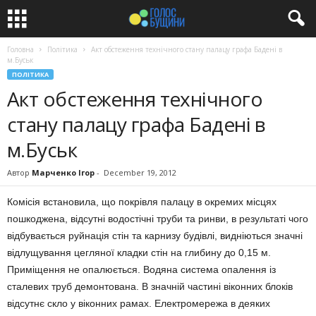
Головна
Політика
Акт обстеження технічного стану палацу графа Бадені в
м.Буськ
ПОЛІТИКА
Акт обстеження технічного
стану палацу графа Бадені в
м.Буськ
Автор
Марченко Ігор
-
December 19, 2012
Комісія встановила, що покрівля палацу в окремих місцях
пошкоджена, відсутні водостічні труби та ринви, в результаті чого
відбувається руйнація стін та карнизу будівлі, видніються значні
відлущування цегляної кладки стін на глибину до 0,15 м.
Приміщення не опалюється. Водяна система опалення із
сталевих труб демонтована. В значній частині віконних блоків
відсутнє скло у віконних рамах. Електромережа в деяких