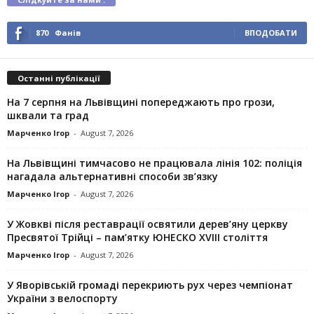
870
Фанів
ВПОДОБАТИ
Останні публікації
На 7 серпня на Львівщині попереджають про грози,
шквали та град
Марченко Ігор
-
August 7, 2026
На Львівщині тимчасово не працювала лінія 102: поліція
нагадала альтернативні способи зв’язку
Марченко Ігор
-
August 7, 2026
У Жовкві після реставрації освятили дерев’яну церкву
Пресвятої Трійці – пам’ятку ЮНЕСКО XVIII століття
Марченко Ігор
-
August 7, 2026
У Яворівській громаді перекриють рух через чемпіонат
України з велоспорту