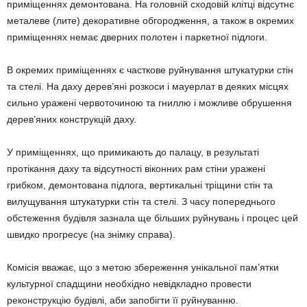
приміщеннях демонтована. На головній сходовій клітці відсутнє
металеве (лите) декоративне обгородження, а також в окремих
приміщеннях немає дверних полотен і паркетної підлоги.
В окремих приміщеннях є часткове руйнування штукатурки стін
та стелі. На даху дерев’яні розкоси і мауерлат в деяких місцях
сильно уражені червоточиною та гниллю і можливе обрушення
дерев’яних конструкцій даху.
У приміщеннях, що примикають до палацу, в результаті
протікання даху та відсутності віконних рам стіни уражені
грибком, демонтована підлога, вертикальні тріщини стін та
вилущування штукатурки стін та стелі. З часу попереднього
обстеження будівля зазнала ще більших руйнувань і процес цей
швидко прогресує (на знімку справа).
Комісія вважає, що з метою збереження унікальної пам’ятки
культурної спадщини необхідно невідкладно провести
реконструкцію будівлі, аби запобігти її руйнуванню.