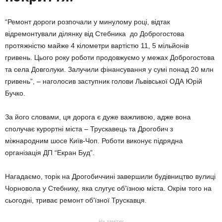
“Ремонт дороги розпочали у минулому році, відтак
відремонтували ділянку від Стебника до Доброгостова
протяжністю майже 4 кілометри вартістю 11, 5 мільйонів
гривень. Цього року роботи продовжуємо у межах Доброгостова
та села Довголуки. Залучили фінансування у сумі понад 20 млн
гривень”, – наголосив заступник голови Львівської ОДА Юрій
Бучко.
За його словами, ця дорога є дуже важливою, адже вона
сполучає курортні міста – Трускавець та Дрогобич з
міжнародним шосе Київ-Чоп. Роботи виконує підрядна
організація ДП “Екран Буд”.
Нагадаємо, торік на Дрогобиччині завершили будівництво вулиці
Чорновола у Стебнику, яка слугує об’їзною міста. Окрім того на
сьогодні, триває ремонт об’їзної Трускавця.
На замітку