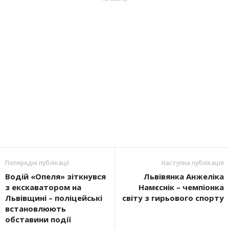
Попередні публікації
Наступна публікація
Водій «Опеля» зіткнувся
Львівянка Анжеліка
з екскаватором на
Намєснік – чемпіонка
Львівщині – поліцейські
світу з гирьового спорту
встановлюють
обставини події