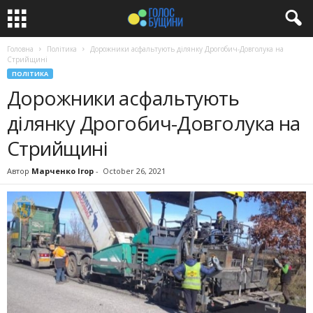
Головна
Політика
Дорожники асфальтують ділянку Дрогобич-Довголука на
Стрийщині
ПОЛІТИКА
Дорожники асфальтують
ділянку Дрогобич-Довголука на
Стрийщині
Автор
Марченко Ігор
-
October 26, 2021