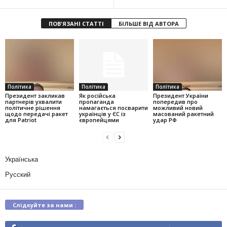
ПОВ'ЯЗАНІ СТАТТІ
БІЛЬШЕ ВІД АВТОРА
Політика
Політика
Політика
Президент закликав
Як російська
Президент України
партнерів ухвалити
пропаганда
попередив про
політичне рішення
намагається посварити
можливий новий
щодо передачі ракет
українців у ЄС із
масований ракетний
для Patriot
європейцями
удар РФ
Українська
Русский
Слідкуйте за нами :