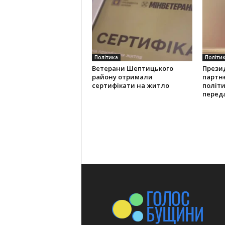
Політика
Політи
Ветерани Шептицького
Прези
району отримали
партн
сертифікати на житло
політ
переда