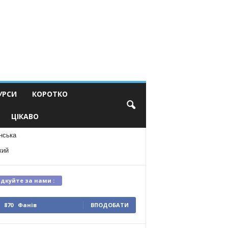
УРСИ
КОРОТКО
ЦІКАВО
нська
кий
ідкуйте за нами :
870
Фанів
ВПОДОБАТИ