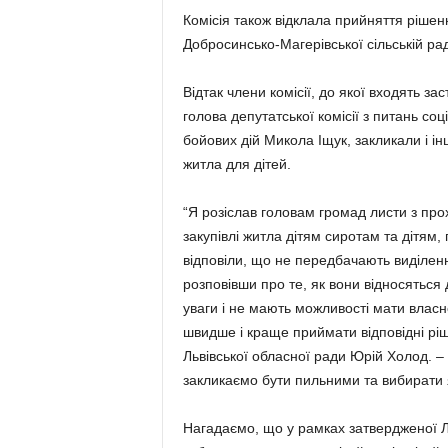
Комісія також відклала прийняття ріше
Добросинсько-Магерівської сільській рад
Відтак члени комісії, до якої входять з
голова депутатської комісії з питань соц
бойових дій Микола Іщук, закликали і ін
житла для дітей.
“Я розіслав головам громад листи з пр
закупівлі житла дітям сиротам та дітям,
відповіли, що не передбачають виділенн
розповівши про те, як вони відносяться д
уваги і не мають можливості мати власн
швидше і краще приймати відповідні ріш
Львівської обласної ради Юрій Холод. –
закликаємо бути пильними та вибирати я
Нагадаємо, що у рамках затвердженої 