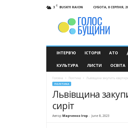
C
BUSKYI RAION
СУБОТА, 8 СЕРПНЯ, 2
3
Голос
Бущини
ІНТЕРВ’Ю
ІСТОРІЯ
АТО
КУЛЬТУРА
ЛИСТИ
ОСВІТА
Головна
Політика
Львівщина закупить квартири
ПОЛІТИКА
Львівщина закупи
сиріт
Автор
Марченко Ігор
-
June 8, 2023