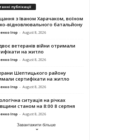
танні публікації
щання з Іваном Харачаком, воїном
хо-відновлювального батальйону
енко Ігор
-
August 8, 2026
двоє ветеранів війни отримали
тифікати на житло
енко Ігор
-
August 8, 2026
ерани Шептицького району
имали сертифікати на житло
енко Ігор
-
August 8, 2026
ологічна ситуація на річках
вщини станом на 8:00 8 серпня
енко Ігор
-
August 8, 2026
Завантажити більше