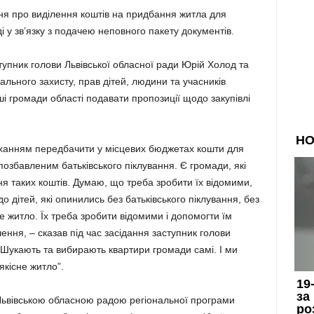
ння про виділення коштів на придбання житла для
і у зв’язку з подачею неповного пакету документів.
аступник голови Львівської обласної ради Юрій Холод та
іального захисту, прав дітей, людини та учасників
ші громади області подавати пропозиції щодо закупівлі
оханням передбачити у місцевих бюджетах кошти для
 позбавленим батьківського піклування. Є громади, які
я таких коштів. Думаю, що треба зробити їх відомими,
о дітей, які опинились без батьківського піклування, без
е житло. Їх треба зробити відомими і допомогти їм
ення, – сказав під час засідання заступник голови
 Шукають та вибирають квартири громади самі. І ми
кісне житло”.
Львівською обласною радою регіональної програми