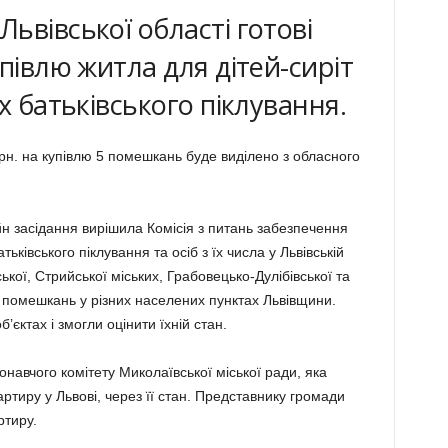
ьвівської області готові
півлю житла для дітей-сиріт
х батьківського піклування.
грн. на купівлю 5 помешкань буде виділено з обласного
айн засідання вирішила Комісія з питань забезпечення
тьківського піклування та осіб з їх числа у Львівській
ької, Стрийської міських, Грабовецько-Дулібівської та
я помешкань у різних населених пунктах Львівщини.
ʼєктах і змогли оцінити їхній стан.
навчого комітету Миколаївської міської ради, яка
тиру у Львові, через її стан. Представнику громади
ртиру.