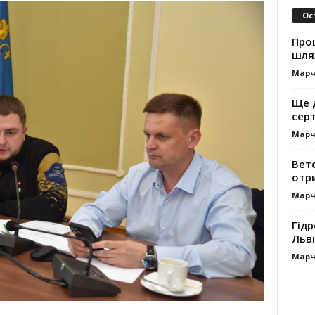
Ос
Про
шля
Марч
Ще 
сер
Марч
Вет
отр
Марч
Гідр
Льві
Марч