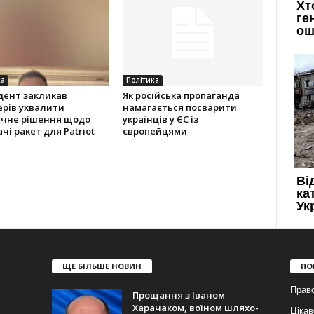
ка
Політика
дент закликав
Як російська пропаганда
ерів ухвалити
намагається посварити
ичне рішення щодо
українців у ЄС із
чі ракет для Patriot
європейцями
ЩЕ БІЛЬШЕ НОВИН
ПО
Прав
Прощання з Іваном
Харачаком, воїном шляхо-
Цікав