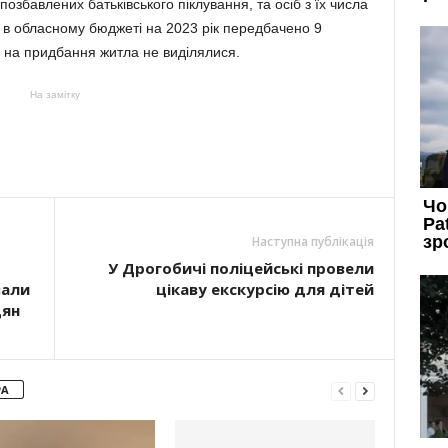
позбавлених батьківського піклування, та осіб з їх числа
ки в обласному бюджеті на 2023 рік передбачено 9
и на придбання житла не виділялися.
На замітку
Наступна публікація
У Дрогобичі поліцейські провели
вали
цікаву екскурсію для дітей
дян
РА