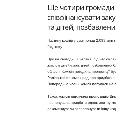
Ще чотири громади Л
співфінансувати заку
та дітей, позбавлени
Частину коштів у сумі понад 2,093 млн 
бюджету.
Про це сьогодні, 7 червня, під час онл
житлом дітей-сиріт, дітей позбавлених ба
області. Комісія погодила пропозиції Бус
Ралівської сільських рад про придбанн
Попередньо члени комісії побували на об
Також комісія відхилила пропозицію Вико
пропонувала придбати однокімнатну квар
рекомендували запропонувати іншу ква