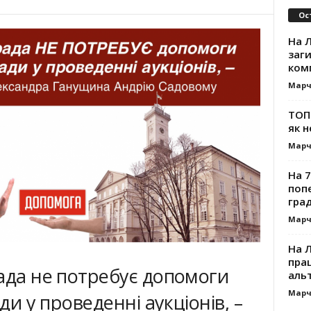
Ос
На Л
заг
ком
Марч
ТОП-
як н
Марч
На 7
поп
гра
Марч
На 
прац
ада не потребує допомоги
альт
Марч
ди у проведенні аукціонів, –