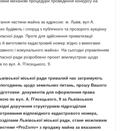
ідомий механізм процедури проведення конкурсу на
ання частини майна за адресою: м. Львів, вул А.
х будівель і споруд з публічного та прозорого аукціону
бласної ради. Проте для здійснення приватизації
 й виготовити кадастровий номер згідно з вимогами
авного і комунального майна». На сьогодні управлінням
обласної ради розроблено проєкт землеустрою щодо
 по вул. А. П’ясецького, 9.
Львівської міської ради тривалий час затримують
а погоджень щодо земельних питань, прошу Вашого
підготовки документів для оформлення права
ою по вул. А. П’ясецького, 9 за Львівською
ідні доручення структурним підрозділам
 отримання відповідного кадастрового номера,
розділами Львівської міської ради, стане можливим
системи «ProZorro» з продажу майна за вказаною