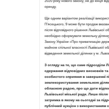
2020 року нового закону, не до кінця в
оренду.
Ще одним варіантом реалізації використ
П’ясецького, 9 може бути продаж вказани
після відповідного рішення Львівської о
необхідно сформувати земельну ділянку
Закону України «Про приватизацію держ
майном спільної власності Львівської 
відведення земельної ділянки у м. Львові
З огляду на те, що саме підрозділи 
одержання відповідних висновків т
особистого сприяння в завершенні 
землекористування земельною ділянк
обласною радою, про що дати відпов
Львівської міської ради. Лише після
затримка в якому на сьогодні за під
публічний аукціон з використанням 