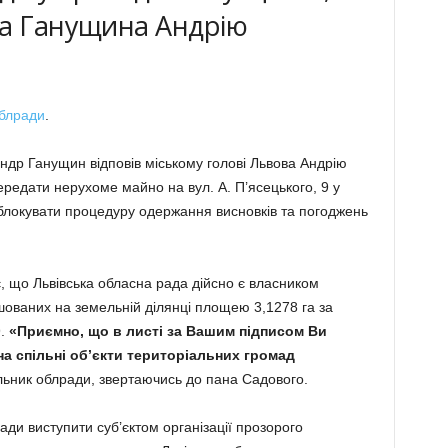
ра Ганущина Андрію
облради
.
ндр Ганущин відповів міському голові Львова Андрію
редати нерухоме майно на вул. А. П’ясецького, 9 у
озблокувати процедуру одержання висновків та погоджень
, що Львівська обласна рада дійсно є власником
ашованих на земельній ділянці площею 3,1278 га за
9.
«Приємно, що в листі за Вашим підписом Ви
а спільні об’єкти територіальних громад
льник облради, звертаючись до пана Садового.
ради виступити суб’єктом організації прозорого