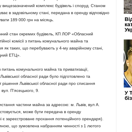
у вищезазначений комплекс будівель і споруд. Станом
уває в задовільному стані, передана в оренду відповідно
вати 189 000 грн на місяць.
чний стан окремих будівель, КП ЛОР «Обласний
ійної комісії з питань комунального майна та
я як таких, що перебувають у 4-му аварійному стані,
дний ЕТЦ».
 з питань комунального майна та приватизації,
Львівської обласної ради було підготовлено та
кт рішення Львівської обласної ради про списання
вул. П’ясецького, 9.
стання частини майна за адресою: м. Львів, вул А.
ристовується, може бути передача в оренду
і є зареєстроване прохання потенційного орендаря).
линою, що зумовлена набранням чинності з 1 лютого