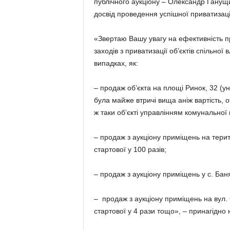
публічного аукціону – Олександр Ганущ
досвід проведення успішної приватизаці
«Звертаю Вашу увагу на ефективність п
заходів з приватизації об’єктів спільної
випадках, як:
– продаж об’єкта на площі Ринок, 32 (у
була майже втричі вища аніж вартість, 
ж таки об’єкті управлінням комунальної в
– продаж з аукціону приміщень на терито
стартової у 100 разів;
– продаж з аукціону приміщень у с. Баня
– продаж з аукціону приміщень на вул. Є
стартової у 4 рази тощо», – принагідно