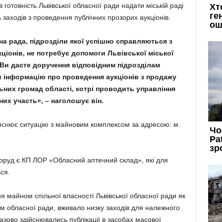
отовність Львівської обласної ради надати міській раді
заходів з проведення публічних прозорих аукціонів.
на рада, підрозділи якої успішно справляються з
ціонів, не потребує допомоги Львівської міської
 Ви дасте доручення відповідним підрозділам
 інформацію про проведення аукціонів з продажу
ьних громад області, котрі проводить управління
них участь», – наголошує він.
яснює ситуацію з майновим комплексом за адресою: м.
оруд є КП ЛОР «Обласний аптечний склад», які для
ся.
 майном спільної власності Львівської обласної ради як
 обласної ради, вживало низку заходів для належного
зово здійснювались публікації в засобах масової