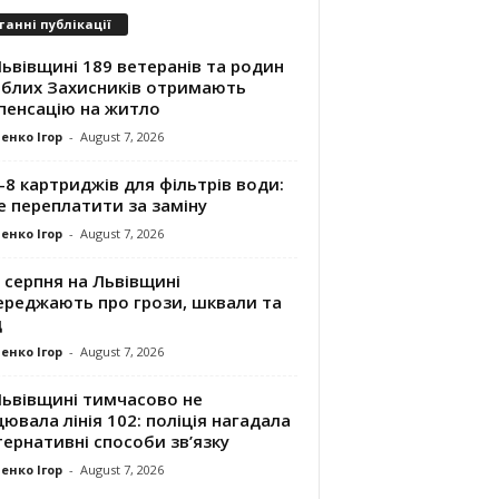
танні публікації
ьвівщині 189 ветеранів та родин
иблих Захисників отримають
пенсацію на житло
енко Ігор
-
August 7, 2026
8 картриджів для фільтрів води:
е переплатити за заміну
енко Ігор
-
August 7, 2026
 серпня на Львівщині
ереджають про грози, шквали та
д
енко Ігор
-
August 7, 2026
Львівщині тимчасово не
ювала лінія 102: поліція нагадала
ернативні способи зв’язку
енко Ігор
-
August 7, 2026