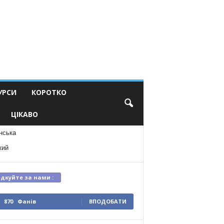
УРСИ
КОРОТКО
ЦІКАВО
нська
кий
ідкуйте за нами :
870
Фанів
ВПОДОБАТИ