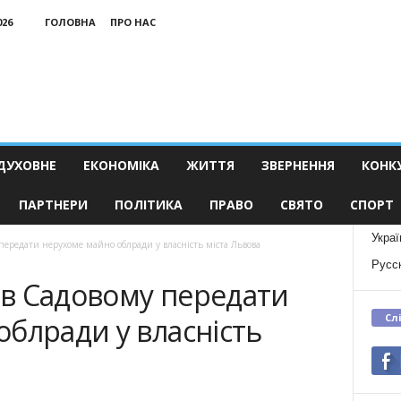
026
ГОЛОВНА
ПРО НАС
ДУХОВНЕ
ЕКОНОМІКА
ЖИТТЯ
ЗВЕРНЕННЯ
КОНК
ПАРТНЕРИ
ПОЛІТИКА
ПРАВО
СВЯТО
СПОРТ
Украї
ередати нерухоме майно облради у власність міста Львова
Русс
в Садовому передати
Сл
блради у власність