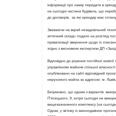
інформації про намір передати в оренд
на сьогодні частина будівель, що переб
до договорів, за які орендар має сплачу
Зважаючи на вкрай незадовільний техні
аптечний склад» подало на розгляд пост
приватизації звернення щодо їх списанн
згідно з висновком експертизи ДП «Захі
Відповідно до рішення постійної комісії
управлінням майном спільної власності 
опубліковано на сайті відповідний проє
нерухомого майна за адресою: м. Львів, 
Безумовно, що одним з варіантів викори
П’ясецького, 9, котре сьогодні не вико
вищезазначеного комплексу (на сьогодн
Однак, у зв’язку із законодавчою прога