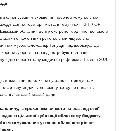
ади.
нити фінансування вирішення проблем комунальних
находяться на території міста, в тому числі КНП ЛОР
«Львівський обласний центр екстреної медичної допомоги
бласний онкологічний регіональний лікувально-
торичний музей, Олександр Ганущин підтверджує, що
 охорони здоров’я, справді потребують значної
пу в дію нового етапу медичної реформи з 1 квітня 2020
цієнтами вищеперелічених установ і отримує там
оговартісну медичну допомогу, котру не надають
вані Львівській міській ради.
вановичу, із проханням винести на розгляд сесії
о надання цільової субвенції обласному бюджету
облем комунальних установ обласного рівня», –
 ради.