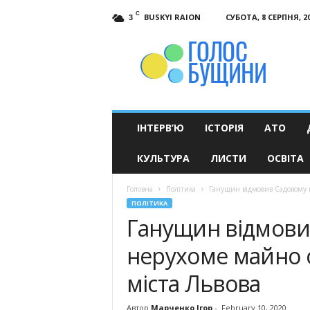
C
BUSKYI RAION
СУБОТА, 8 СЕРПНЯ, 2
3
Голос
Бущини
ІНТЕРВ’Ю
ІСТОРІЯ
АТО
КУЛЬТУРА
ЛИСТИ
ОСВІТА
Головна
Політика
Ганущин відмовив Садовому п
ПОЛІТИКА
Ганущин відмови
нерухоме майно о
міста Львова
Автор
Марченко Ігор
-
February 10, 2020