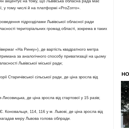
ин акцентує на тому, що Львівська обласна рада має
ї, у тому числі й на платформі «ProZorro».
роведення підрозділами Львівської обласної ради
 власності територіальних громад області, зокрема в таких
нівермаг «На Ринку»), де вартість квадратного метра
отримана за аналогічного способу приватизації на цьому
ласності Львівської міської ради;
рії Старичівської сільської ради, де ціна зросла від
-Лисовицька, де ціна зросла від стартової у 15 разів;
. Коновальця, 114, 116 у м. Львові, де ціна зросла від
 нагадав меру Львова голова облради.