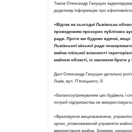
Також Олександр Ганущин задекларував г
додаткову інформацію про ефективність 
«Відтак на сьогодні Львівська облас
проведенням прозорих публічних аук
ради. Проте ми будемо вдячні, якщо
Львівської міської ради поширювати
майна спільної власності територіал
майном області, із закликом брати у 
Далі Олександр Ганущин детально роз’
Львів, вул. П’ясецького, 9.
«Балансоутримувачем цих будівель і сп
потреб підприємства не використовують
«Враховуючи вищезазначене, управління
орган, уповноважений управляти майном
використання майна. Зокрема, неоднора