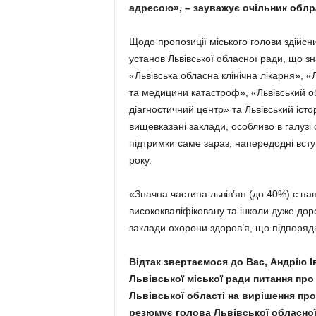
адресою», – зауважує очільник облр
Щодо пропозиції міського голови здійс
установ Львівської обласної ради, що з
«Львівська обласна клінічна лікарня», 
та медицини катастроф», «Львівський о
діагностичний центр» та Львівський іс
вищевказані заклади, особливо в галузі
підтримки саме зараз, напередодні всту
року.
«Значна частина львів’ян (до 40%) є па
висококваліфіковану та інколи дуже дор
заклади охорони здоров’я, що підпорядко
Відтак звертаємося до Вас, Андрію І
Львівської міської ради питання пр
Львівської області на вирішення пр
резюмує голова Львівської обласної