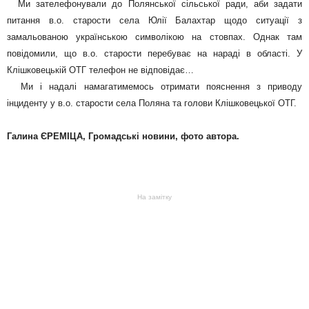
Ми зателефонували до Полянської сільської ради, аби задати
питання в.о. старости села Юлії Балахтар щодо ситуації з
замальованою українською символікою на стовпах. Однак там
повідомили, що в.о. старости перебуває на нараді в області. У
Клішковецькій ОТГ телефон не відповідає…
Ми і надалі намагатимемось отримати пояснення з приводу
інциденту у в.о. старости села Поляна та голови Клішковецької ОТГ.
Галина ЄРЕМІЦА, Громадські новини, фото автора.
На замітку