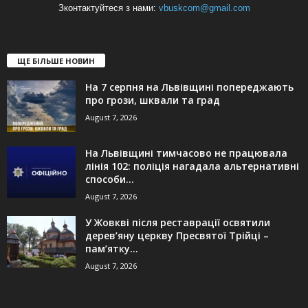
Зконтактуйтеся з нами:
vbuskcom@gmail.com
ЩЕ БІЛЬШЕ НОВИН
На 7 серпня на Львівщині попереджають
про грози, шквали та град
August 7, 2026
На Львівщині тимчасово не працювала
лінія 102: поліція нагадала альтернативні
способи...
August 7, 2026
У Жовкві після реставрації освятили
дерев’яну церкву Пресвятої Трійці –
пам’ятку...
August 7, 2026