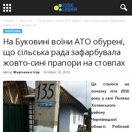
Головна
Політика
На Буковині воїни АТО обурені, що сільська рада зафарбувала
жовто-сині прапори на...
ПОЛІТИКА
На Буковині воїни АТО обурені,
що сільська рада зафарбувала
жовто-сині прапори на стовпах
Автор
Марченко Ігор
-
October 22, 2016
Це сталося на
початку літа 2016
року у селі Поляна
Хотинського
району
Чернівецької
області. Робочий