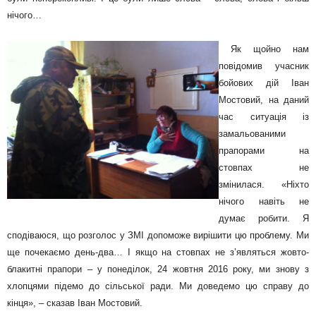
нічого…
Як щойно нам
повідомив учасник
бойових дій Іван
Мостовий, на даний
час ситуація із
замальованими
прапорами на
стовпах не
змінилася. «Ніхто
нічого навіть не
думає робити. Я
сподіваюся, що розголос у ЗМІ допоможе вирішити цю проблему. Ми
ще почекаємо день-два… І якщо на стовпах не з’являться жовто-
блакитні прапори – у понеділок, 24 жовтня 2016 року, ми знову з
хлопцями підемо до сільської ради. Ми доведемо цю справу до
кінця», – сказав Іван Мостовий.