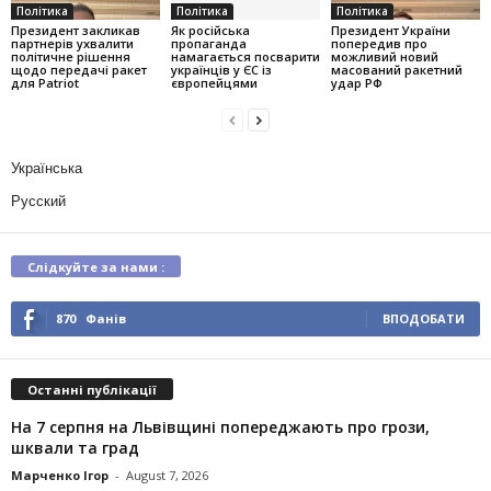
Політика
Політика
Політика
Президент закликав
Як російська
Президент України
партнерів ухвалити
пропаганда
попередив про
політичне рішення
намагається посварити
можливий новий
щодо передачі ракет
українців у ЄС із
масований ракетний
для Patriot
європейцями
удар РФ
Українська
Русский
Слідкуйте за нами :
870
Фанів
ВПОДОБАТИ
Останні публікації
На 7 серпня на Львівщині попереджають про грози,
шквали та град
Марченко Ігор
-
August 7, 2026