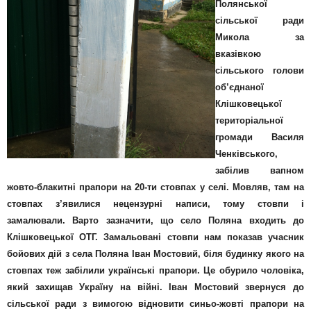
Полянської
сільської ради
Микола за
вказівкою
сільського голови
об’єднаної
Клішковецької
територіальної
громади Василя
Ченківського,
забілив вапном
жовто-блакитні прапори на 20-ти стовпах у селі. Мовляв, там на
стовпах з’явилися нецензурні написи, тому стовпи і
замалювали. Варто зазначити, що село Поляна входить до
Клішковецької ОТГ. Замальовані стовпи нам показав учасник
бойових дій з села Поляна Іван Мостовий, біля будинку якого на
стовпах теж забілили українські прапори. Це обурило чоловіка,
який захищав Україну на війні. Іван Мостовий звернуся до
сільської ради з вимогою відновити синьо-жовті прапори на