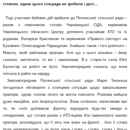
стовпах, однак цього сільрада не зробила і досі…
Тоді учасники бойових дій прийшли до Полянської сільської ради –
разом з помічником голови Чернівецької ОДА, керівником
Чернівецького обласного Центру допомоги учасникам АТО та їх
родинам, Валерієм Красняном та керівником «Правого сектору» на
Буковині» Олександром Паращуком. Знайшли також і того робочого –
Миколу, який забілював прапори. Але що з нього візьмеш – йому
сказали, заплатили, то він і замалював. В.о. старости села Юлії
Балахтар на роботі не було. Землевпорядник сказала, що вона
поїхала в район на нараду.
Землевпорядник Полянської сільської ради Марія Тихенька
погодилася обговорити з хлопцями ситуацію щодо замальованих
прапорів, однак толком нічого не могла пояснити. Розмова вийшла
дуже емоційна, але безрезультатна. Вона «співала» захисникам про
те, як село допомагає фронту, відкидала будь-які закиди в
сепаратизмі, що готова разом з АТО-вцями йти намалювати заново
прапори, розповідала, що її зять теж воює на фронті… Але її слова
були непереконливі. І це були лише слова – слова, слова і більш