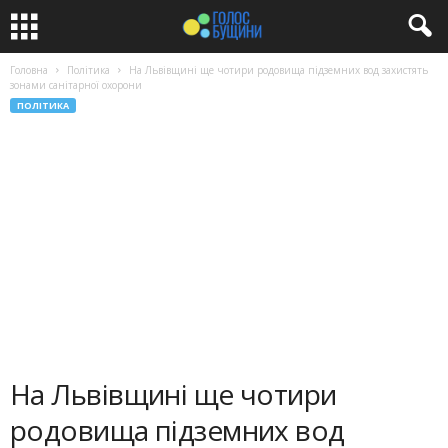
Головна
Політика
На Львівщині ще чотири родовища підземних вод захистять
зонами санітарної охорони
ПОЛІТИКА
На Львівщині ще чотири
родовища підземних вод