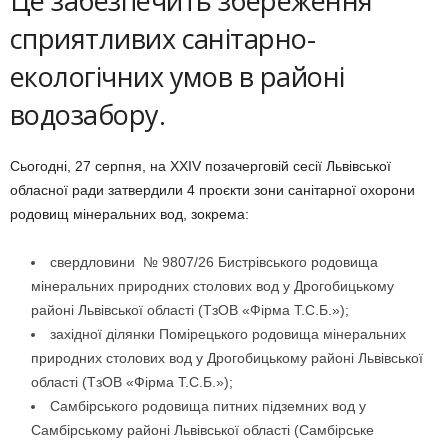
Це забезпечить збереження
сприятливих санітарно-
екологічних умов в районі
водозабору.
Сьогодні, 27 серпня, на XХІV позачерговій сесії Львівської
обласної ради затвердили 4 проєкти зони санітарної охорони
родовищ мінеральних вод, зокрема:
свердловини № 9807/26 Бистрівського родовища
мінеральних природних столових вод у Дрогобицькому
районі Львівської області (ТзОВ «Фірма Т.С.Б.»);
західної ділянки Помірецького родовища мінеральних
природних столових вод у Дрогобицькому районі Львівської
області (ТзОВ «Фірма Т.С.Б.»);
Самбірського родовища питних підземних вод у
Самбірському районі Львівської області (Самбірське