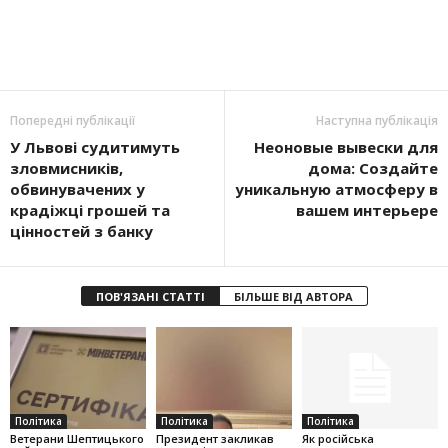
Попередні публікації
Наступна публікація
У Львові судитимуть
Неоновые вывески для
зловмисників,
дома: Создайте
обвинувачених у
уникальную атмосферу в
крадіжці грошей та
вашем интерьере
цінностей з банку
ПОВ'ЯЗАНІ СТАТТІ
БІЛЬШЕ ВІД АВТОРА
Політика
Політика
Політика
Ветерани Шептицького
Президент закликав
Як російська