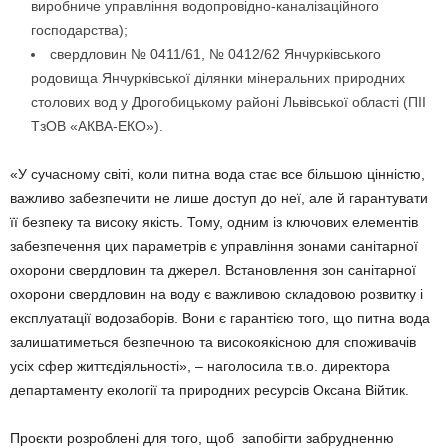
виробниче управління водопровідно-каналізаційного
господарства);
свердловин № 0411/61, № 0412/62 Янчурківського
родовища Янчурківської ділянки мінеральних природних
столових вод у Дрогобицькому районі Львівської області (ПІІ
ТзОВ «АКВА-ЕКО»).
«У сучасному світі, коли питна вода стає все більшою цінністю,
важливо забезпечити не лише доступ до неї, але й гарантувати
її безпеку та високу якість. Тому, одним із ключових елементів
забезпечення цих параметрів є управління зонами санітарної
охорони свердловин та джерел. Встановлення зон санітарної
охорони свердловин на воду є важливою складовою розвитку і
експлуатації водозаборів. Вони є гарантією того, що питна вода
залишатиметься безпечною та високоякісною для споживачів
усіх сфер життєдіяльності», – наголосила т.в.о. директора
департаменту екології та природних ресурсів Оксана Війтик.
Проєкти розроблені для того, щоб запобігти забрудненню