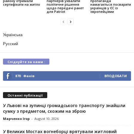
району отримали
партнерів ухвалити
пропаганда
сертифікати на житло
політичне рішення
намагається посварити
щодо передачі ракет
українців у ЄС із
для Patriot
європейцями
Українська
Русский
Слідкуйте за нами :
870
Фанів
ВПОДОБАТИ
Останні публікації
У Львові на зупинці громадського транспорту знайшли
сумку з предметом, схожим на зброю
Марченко Ігор
-
August 10, 2026
У Великих Мостах вогнеборці врятували житловий