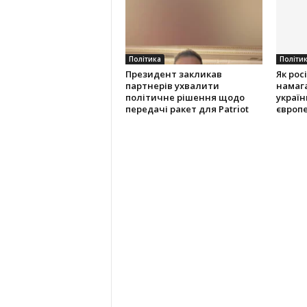
Політика
Політи
Президент закликав
Як рос
партнерів ухвалити
намаг
політичне рішення щодо
українц
передачі ракет для Patriot
європ