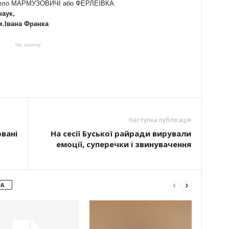
– село МАРМУЗОВИЧІ або ФЕРЛЕЇВКА.
наук,
м.Івана Франка
На замітку
Наступна публікація
вані
На сесії Буської райради вирували
емоції, суперечки і звинувачення
РА