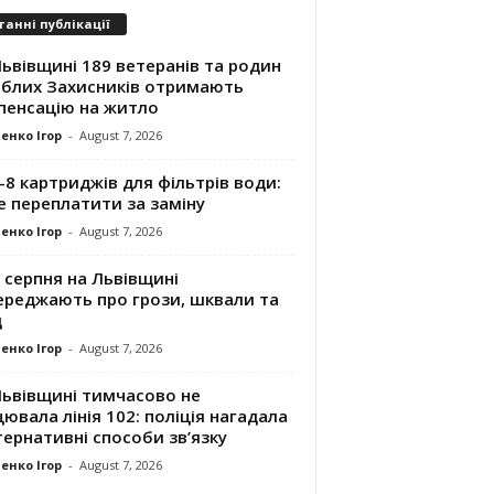
танні публікації
ьвівщині 189 ветеранів та родин
иблих Захисників отримають
пенсацію на житло
енко Ігор
-
August 7, 2026
8 картриджів для фільтрів води:
е переплатити за заміну
енко Ігор
-
August 7, 2026
 серпня на Львівщині
ереджають про грози, шквали та
д
енко Ігор
-
August 7, 2026
Львівщині тимчасово не
ювала лінія 102: поліція нагадала
ернативні способи зв’язку
енко Ігор
-
August 7, 2026