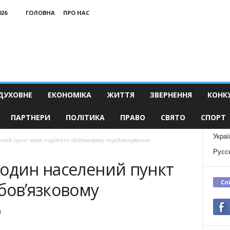
026
ГОЛОВНА
ПРО НАС
ДУХОВНЕ
ЕКОНОМІКА
ЖИТТЯ
ЗВЕРНЕННЯ
КОНК
ПАРТНЕРИ
ПОЛІТИКА
ПРАВО
СВЯТО
СПОРТ
Украї
ений пункт може підлягати обов’язковому перейменуванню
Русс
 один населений пункт
Сл
бов’язковому
ю