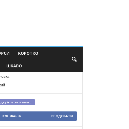
УРСИ
КОРОТКО
ЦІКАВО
нська
кий
ідкуйте за нами :
870
Фанів
ВПОДОБАТИ