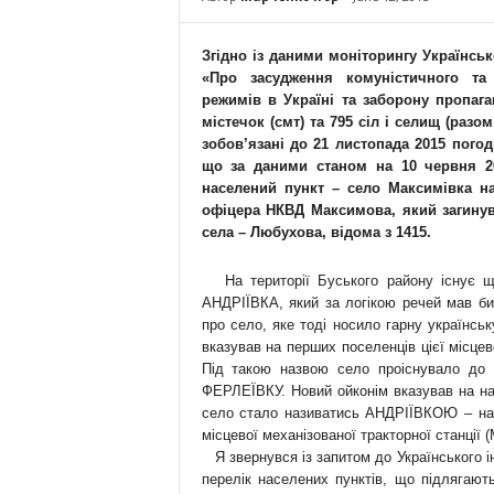
Згідно із даними моніторингу Українськ
«Про засудження комуністичного та н
режимів в Україні та заборону пропага
містечок (смт) та 795 сіл і селищ (раз
зобов’язані до 21 листопада 2015 пого
що за даними станом на 10 червня 2
населений пункт – село Максимівка на
офіцера НКВД Максимова, який загинув
села – Любухова, відома з 1415.
На території Буського району існує ще
АНДРІЇВКА, який за логікою речей мав би
про село, яке тоді носило гарну українс
вказував на перших поселенців цієї місц
Під такою назвою село проіснувало до 
ФЕРЛЕЇВКУ. Новий ойконім вказував на на
село стало називатись АНДРІЇВКОЮ – на 
місцевої механізованої тракторної станції 
Я звернувся із запитом до Українського ін
перелік населених пунктів, що підлягают