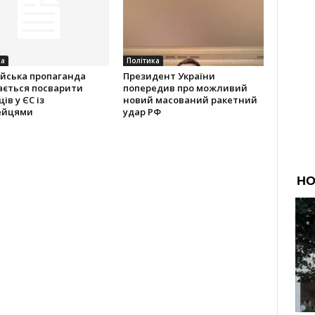
ка
Політика
ійська пропаганда
Президент України
ається посварити
попередив про можливий
ів у ЄС із
новий масований ракетний
ейцями
удар РФ