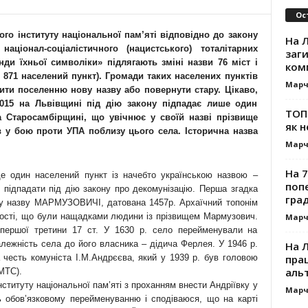
Ос
ого інституту національної пам’яті відповідно до закону
На Л
аціонал-соціалістичного (нацистського) тоталітарних
заг
нди їхньої символіки» підлягають зміні назви 76 міст і
ком
ом 871 населений пункт). Громади таких населених пунктів
Марч
дити поселенню нову назву або повернути стару. Цікаво,
015 на Львівщині під дію закону підпадає лише один
ТОП-
 Старосамбірщині, що увічнює у своїй назві прізвище
як н
 у бою проти УПА поблизу цього села. Історична назва
Марч
На 7
 один населений пункт із начебто українською назвою –
поп
 підпадати під дію закону про декомунізацію. Перша згадка
гра
ьку назву МАРМУЗОВИЧІ, датована 1457р. Архаїчний топонім
евості, що були нащадками людини із прізвищем Мармузович.
Марч
першої третини 17 ст. У 1630 р. село перейменували на
лежність села до його власника – дідича Ферлея. У 1946 р.
На 
прац
честь комуніста І.М.Андрєєва, який у 1939 р. був головою
альт
(МТС).
ституту національної пам’яті з проханням внести Андріївку у
Марч
ь обов’язковому перейменуванню і сподіваюся, що на карті