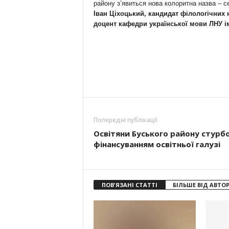
району з’явиться нова колоритна назва 
Іван Ціхоцький, кандидат філологічних 
доцент кафедри української мови ЛНУ і
Попередні публікації
Освітяни Буського району стурбо
фінансуванням освітньої галузі
ПОВ'ЯЗАНІ СТАТТІ
БІЛЬШЕ ВІД АВТО