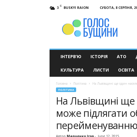
C
BUSKYI RAION
СУБОТА, 8 СЕРПНЯ, 2
3
Голос
Бущини
ІНТЕРВ’Ю
ІСТОРІЯ
АТО
КУЛЬТУРА
ЛИСТИ
ОСВІТА
Головна
Політика
На Львівщині ще один насел
ПОЛІТИКА
На Львівщині ще
може підлягати о
перейменуванн
Автор
Марченко Ігор
-
June 12, 2015