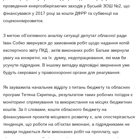
проведення енергозберігаючих заходів у Буській ЗОШ №2, що
фінансувався у 2017 році за кошти ДФРР та субвенції на
соцекономрозвиток.
З метою об’єктивного аналізу ситуації депутат обласної ради
Іван Собко звернувся до замовників робіт щодо надання копій
експертного звіту ПКД , актів виконаних робіт. Батьки звернули
увагу на конкретні, на їх думку, недопрацювання, які мав би
усунути підрядник. В іншому випадку відповідні звернення уже
будуть скеровані у правоохоронні органи для реагування.
Як зауважила начальник відділу з питань бюджету та обласних
програм Тетяна Скрипець, результатом таких робочих поїздок є
моніторинг спрямування та використання на місцях бюджетних
коштів. За її словами, кошти обласного бюджету на
фінансування проектів місцевого розвитку є, але спостерігається
тенденція, що роботи на об’єктах виконані, а підрядниками не
завжди подаються Акти виконаних робіт на проплату, що