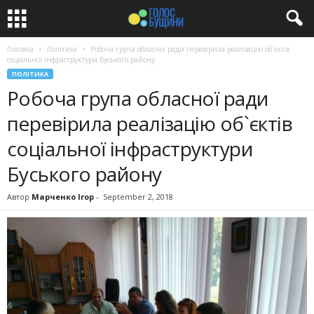
Головна
Політика
Робоча група обласної ради перевірила реалізацію об`єктів
соціальної інфраструктури Буського району
ПОЛІТИКА
Робоча група обласної ради
перевірила реалізацію об`єктів
соціальної інфраструктури
Буського району
Автор
Марченко Ігор
-
September 2, 2018