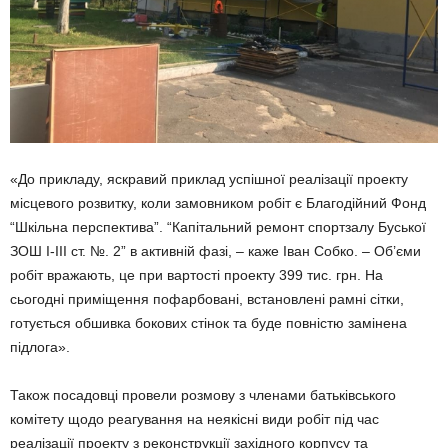
«До прикладу, яскравий приклад успішної реалізації проекту
місцевого розвитку, коли замовником робіт є Благодійний Фонд
“Шкільна перспектива”. “Капітальний ремонт спортзалу Буської
ЗОШ I-III ст. №. 2” в активній фазі, – каже Іван Собко. – Об’єми
робіт вражають, це при вартості проекту 399 тис. грн. На
сьогодні приміщення пофарбовані, встановлені рамні сітки,
готується обшивка бокових стінок та буде повністю замінена
підлога».
Також посадовці провели розмову з членами батьківського
комітету щодо реагування на неякісні види робіт під час
реалізації проекту з реконструкції західного корпусу та