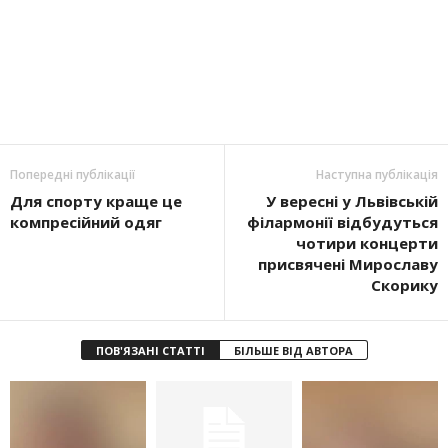
Попередні публікації
Наступна публікація
Для спорту краще це
У вересні у Львівській
компресійний одяг
філармонії відбудуться
чотири концерти
присвячені Мирославу
Скорику
ПОВ'ЯЗАНІ СТАТТІ
БІЛЬШЕ ВІД АВТОРА