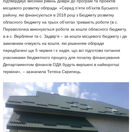
підтверджує високий рівень довіри до програм та проектів
місцевого розвитку облради. «Серед п’яти об’єктів Буського
району, які фінансуються в 2018 році з Бюджету розвитку
обласного бюджету на трьох об’єктах тривають роботи (в с.
Переволочна виконуються роботи за кошти обласного бюджету,
а в с. Вербляни та с. Задвір’я – за кошти місцевого бюджету і де
замовники очікують на кошти, які рішенням облради
передбачені ще 5 червня і є надія, що всі підготовчі питання
учасниками бюджетного процесу для початку фінансування
Департаментом фінансів ОДА будуть вирішені в найкоротші
терміни», – зазначила Тетяна Скрипець.