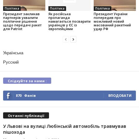
Політика
Політика
Політика
Президент закликав
Як російська
Президент України
партнерів ухвалити
пропаганда
попередив про
політичне рішення
намагається посварити
можливий новий
щодо передачі ракет
українців у ЄС із
масований ракетний
для Patriot
європейцями
удар РФ
Українська
Русский
Слідкуйте за нами :
870
Фанів
ВПОДОБАТИ
Останні публікації
У Львові на вулиці Любінській автомобіль травмував
пішохода