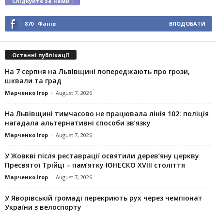
Слідкуйте за нами :
870
Фанів
ВПОДОБАТИ
Останні публікації
На 7 серпня на Львівщині попереджають про грози,
шквали та град
Марченко Ігор
-
August 7, 2026
На Львівщині тимчасово не працювала лінія 102: поліція
нагадала альтернативні способи зв’язку
Марченко Ігор
-
August 7, 2026
У Жовкві після реставрації освятили дерев’яну церкву
Пресвятої Трійці – пам’ятку ЮНЕСКО XVIII століття
Марченко Ігор
-
August 7, 2026
У Яворівській громаді перекриють рух через чемпіонат
України з велоспорту