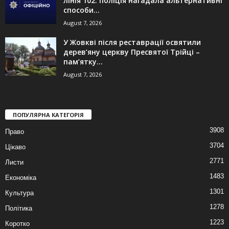
лінія 102: поліція нагадала альтернативні
способи...
August 7, 2026
У Жовкві після реставрації освятили
дерев’яну церкву Пресвятої Трійці –
пам’ятку...
August 7, 2026
ПОПУЛЯРНА КАТЕГОРІЯ
3908
Право
3704
Цікаво
2771
Листи
1483
Економіка
1301
Культура
1278
Політика
1223
Коротко