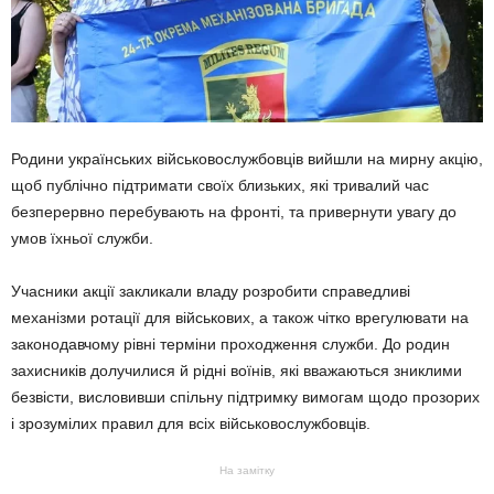
Родини українських військовослужбовців вийшли на мирну акцію,
щоб публічно підтримати своїх близьких, які тривалий час
безперервно перебувають на фронті, та привернути увагу до
умов їхньої служби.
Учасники акції закликали владу розробити справедливі
механізми ротації для військових, а також чітко врегулювати на
законодавчому рівні терміни проходження служби. До родин
захисників долучилися й рідні воїнів, які вважаються зниклими
безвісти, висловивши спільну підтримку вимогам щодо прозорих
і зрозумілих правил для всіх військовослужбовців.
На замітку