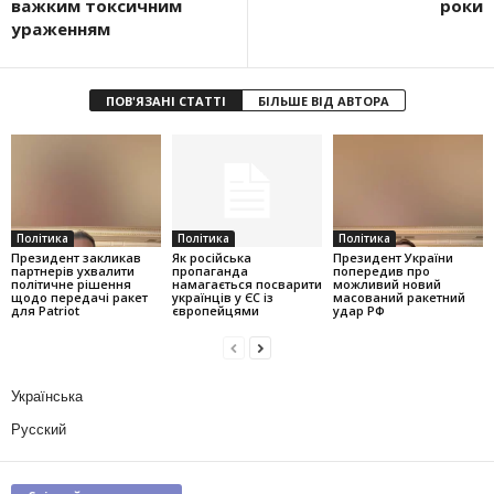
важким токсичним
роки
ураженням
ПОВ'ЯЗАНІ СТАТТІ
БІЛЬШЕ ВІД АВТОРА
Політика
Політика
Політика
Президент закликав
Як російська
Президент України
партнерів ухвалити
пропаганда
попередив про
політичне рішення
намагається посварити
можливий новий
щодо передачі ракет
українців у ЄС із
масований ракетний
для Patriot
європейцями
удар РФ
Українська
Русский