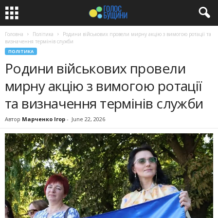
Головна
Політика
Родини військових провели мирну акцію з вимогою ротації та
визначення термінів служби
ПОЛІТИКА
Родини військових провели
мирну акцію з вимогою ротації
та визначення термінів служби
Автор
Марченко Ігор
-
June 22, 2026