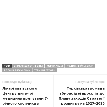
ТЕГИ
ЗНИКЛІ БЕЗВІСТИ ВОЇНИ
МИРНА АКЦІЯ
РОДИНИ ВІЙСЬКОВИХ
РОТАЦІЯ ВІЙСЬКОВИХ
ТЕРМІНИ СЛУЖБИ
Попередні публікації
Наступна публікація
Лікарі львівського
Турківська громада
Центру дитячої
збирає ідеї проєктів до
медицини врятували 7-
Плану заходів Стратегії
річного хлопчика з
розвитку на 2027–2030