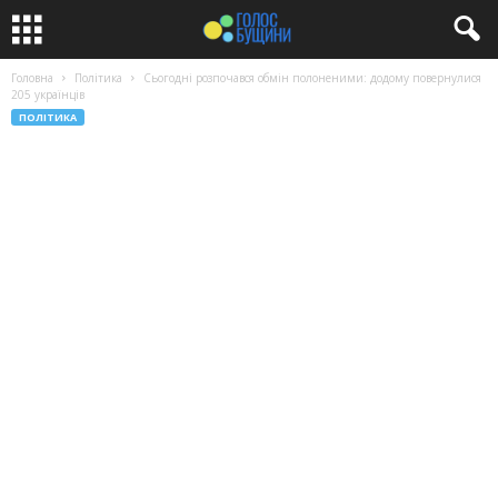
Головна
Політика
Сьогодні розпочався обмін полоненими: додому повернулися
205 українців
ПОЛІТИКА