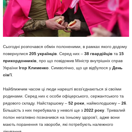
Сьогодні розпочався обмін полоненими, в рамках якого додому
повернулися
205 українців
. Серед них –
38 гвардійців
та
15
прикордонників
, про що повідомив Міністр внутрішніх справ
України
Ігор Клименко
. Символічно, що це відбулося у
День
сімʼї
.
Найближчим часом ці люди нарешті возз’єднаються зі своїми
родинами. Серед них є особи офіцерського, сержантського та
рядового складу. Найстаршому –
52 роки
, наймолодшому –
26
.
Більшість з них перебувала у неволі ще з
2022 року
. Тривалий
полон негативно позначився на їхньому здоров’ї, адже вони
мають поранення та хвороби, які потребують належного
лікування.