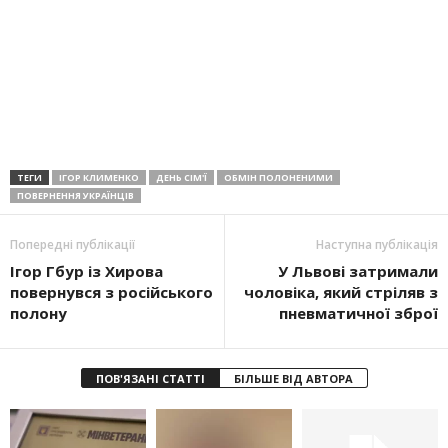
ТЕГИ
ІГОР КЛИМЕНКО
ДЕНЬ СІМ'Ї
ОБМІН ПОЛОНЕНИМИ
ПОВЕРНЕННЯ УКРАЇНЦІВ
Попередні публікації
Наступна публікація
Ігор Гбур із Хирова
У Львові затримали
повернувся з російського
чоловіка, який стріляв з
полону
пневматичної зброї
ПОВ'ЯЗАНІ СТАТТІ
БІЛЬШЕ ВІД АВТОРА