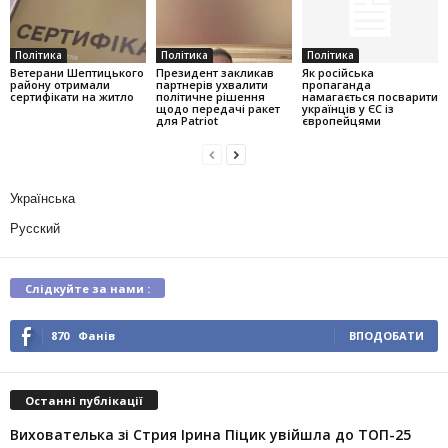
Політика
Політика
Політика
Ветерани Шептицького
Президент закликав
Як російська
району отримали
партнерів ухвалити
пропаганда
сертифікати на житло
політичне рішення
намагається посварити
щодо передачі ракет
українців у ЄС із
для Patriot
європейцями
Українська
Русский
Слідкуйте за нами :
870
Фанів
ВПОДОБАТИ
Останні публікації
Вихователька зі Стрия Ірина Піцик увійшла до ТОП-25