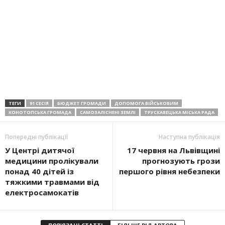
ТЕГИ
91 СЕСІЯ
БЮДЖЕТ ГРОМАДИ
ДОПОМОГА ВІЙСЬКОВИМ
КОНОТОПСЬКА ГРОМАДА
САМОЗАЛІСНЕНІ ЗЕМЛІ
ТРУСКАВЕЦЬКА МІСЬКА РАДА
Попередні публікації
Наступна публікація
У Центрі дитячої
17 червня на Львівщині
медицини пролікували
прогнозують грози
понад 40 дітей із
першого рівня небезпеки
тяжкими травмами від
електросамокатів