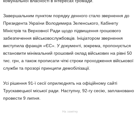
комунальної власності в інтересах громади.
Завершальним пунктом порядку денного стало звернення до
Президента України Володимира Зеленського, Кабінету
Міністрів та Верховної Ради щодо підвищення грошового
забезпечення військовослужбовців. Ініціатором звернення
виступила фракція «ЄС». У документі, зокрема, пропонується
встановити мінімальний грошовий оклад військових на рівні 50
тис. грн, а також прописати чіткі строки проходження військової
служби та прозорі принципи демобілізації.
Усі рішення 91-ї сесії оприлюднять на офіційному сайті
Трускавецької міської ради. Наступну, 92-гу сесію, заплановано
провести 9 липня.
На замітку