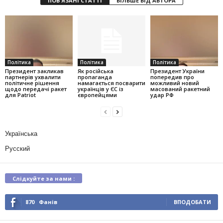
ПОВ'ЯЗАНІ СТАТТІ
БІЛЬШЕ ВІД АВТОРА
Політика
Політика
Політика
Президент закликав
Як російська
Президент України
партнерів ухвалити
пропаганда
попередив про
політичне рішення
намагається посварити
можливий новий
щодо передачі ракет
українців у ЄС із
масований ракетний
для Patriot
європейцями
удар РФ
Українська
Русский
Слідкуйте за нами :
870
Фанів
ВПОДОБАТИ