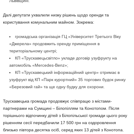
Львівщині.
Далі депутати ухвалили низку рішень щодо оренди та
користування комунальним майном. Зокрема:
громадська організація ГЦ «Університет Третього Віку
«Джерела» продовжить оренду приміщення в
територіальному центрі;
КП «Трускавецьсвітло» укладе договір узуфрукту на
автомобіль «Mercedes-Benz»;
КП «Трускавецький інформаційний центр» отримає в
узуфрукт від КП «Парк курортний» 35 торгових будок ринку
«Березовий гай» та ще одну будку для охорони.
Трускавецька громада продовжує співпрацю з містами-
партнерами на Сумщині – Білопіллям та Конотопом. Після
торішнього відпочинку дітей з Білопільської громади цього року
рішенням сесії передбачили 17 500 грн на оздоровлення
близько півтора десятка осіб, серед яких 13 дітей з Конотопа.