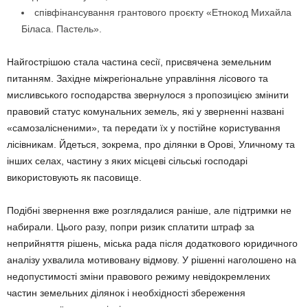
співфінансування грантового проєкту «Етнокод Михайла
Біласа. Пастель».
Найгострішою стала частина сесії, присвячена земельним
питанням. Західне міжрегіональне управління лісового та
мисливського господарства звернулося з пропозицією змінити
правовий статус комунальних земель, які у зверненні названі
«самозалісненими», та передати їх у постійне користування
лісівникам. Йдеться, зокрема, про ділянки в Орові, Уличному та
інших селах, частину з яких місцеві сільські господарі
використовують як пасовище.
Подібні звернення вже розглядалися раніше, але підтримки не
набирали. Цього разу, попри ризик сплатити штраф за
неприйняття рішень, міська рада після додаткового юридичного
аналізу ухвалила мотивовану відмову. У рішенні наголошено на
недопустимості зміни правового режиму невідокремлених
частин земельних ділянок і необхідності збереження