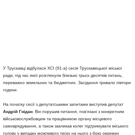
У Трускавці відбулася XCI (91-а) сесія Трускавецької міської
ради, під час якої розглянули близько трьох десятків питань,
переважно земельних та бюджетних. Засідання тривало півтори
години.
На початку сесії з депутатськими запитами виступив депутат
Андрій Гнідан
. Він порушив питання, пов’язані з конкретним
військовослужбовцем та працівником органу місцевого
самоврядування, а також закликав колег підтримувати міського
голову у випадку можливого тиску на нього з боку окремих