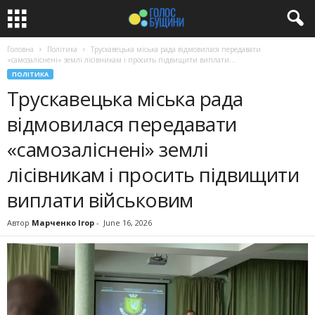
Головна
Політика
Трускавецька міська рада відмовилася передавати
«самозаліснені» землі лісівникам і просить підвищити виплати...
ПОЛІТИКА
Трускавецька міська рада
відмовилася передавати
«самозаліснені» землі
лісівникам і просить підвищити
виплати військовим
Автор
Марченко Ігор
-
June 16, 2026