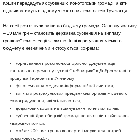
Кошти передадуть як субвенцію Конотопській громаді, а діти
відпочиватимуть в одному з готельних комплексів Трускавця.
На сесії розглянули зміни до бюджету громади. Основну частину
– 19 млн грн – становить державна субвенція на виплату
грошової компенсації за житло. Інші коригування міського
бюджету є незначними й стосуються, зокрема:
коригування проєктно-кошторисної документації
капітального ремонту вулиці Стебницької в Доброгостові та
провулка Гарабачів в Уличному;
фінансування медично-інформаційної системи;
виплати розрахункових працівникам органів місцевого
самоврядування, які звільняються;
додаткових коштів на вшанування полеглих воїнів;
субвенції Дрогобицькій громаді на діяльність військово-
лікарської комісії;
майже 200 тис. грн на конверти і марки для потреб
податкової служби;