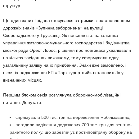
структур.
Ще один запит Гнідана стосувався затримки зі встановленням
дорожніх знаків «Зупинка заборонена» на вулиці
Скоропадського у Трускавці. Як пояснив в.о. начальника
управління житлово-комунального господарства і будівництва
міської ради Орест Лобос, рішення про нові знаки ухвалювали
на кількох засіданнях виконкому, тому сформували одну
узагальнену заявку на їх придбання. Знаки вже замовлено, і
після їх надходження КП «Парк курортний» встановить їх у
визначених місцях.
Першим блоком сесія розглянула оборонно-мобілізаційні
питання. Депутати:
спрямували 500 тис. грн на перевезення мобілізованих;
погодили виділення додаткових 700 тис. грн для зенітно-
ракетного полку, що забезпечує протиповітряну оборону на