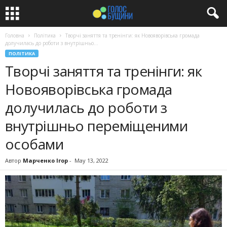
Головна
Політика
Творчі заняття та тренінги: як Новояворівська громада
долучилась до роботи з внутрішньо...
ПОЛІТИКА
Творчі заняття та тренінги: як
Новояворівська громада
долучилась до роботи з
внутрішньо переміщеними
особами
Автор
Марченко Ігор
-
May 13, 2022