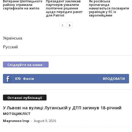
Ветерани Шептицького
Президент закликав
Як російська
району отримали
партнерів ухвалити
пропаганда
сертифікати на житло
політичне рішення
намагається посварити
щодо передачі ракет
українців у ЄС із
для Patriot
європейцями
Українська
Русский
Слідкуйте за нами :
870
Фанів
ВПОДОБАТИ
Останні публікації
У Львові на вулиці Луганській у ДТП загинув 18-річний
мотоцикліст
Марченко Ігор
-
August 9, 2026