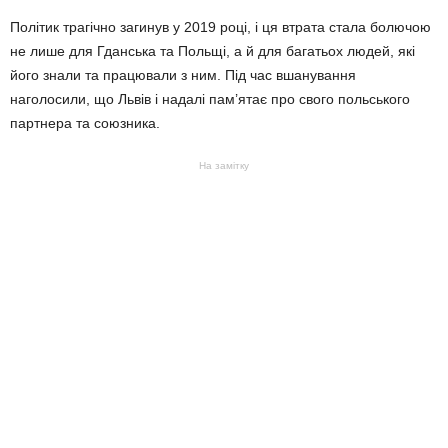
Політик трагічно загинув у 2019 році, і ця втрата стала болючою
не лише для Гданська та Польщі, а й для багатьох людей, які
його знали та працювали з ним. Під час вшанування
наголосили, що Львів і надалі пам’ятає про свого польського
партнера та союзника.
На замітку