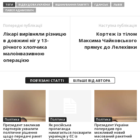
ТЕГИ
ВІДБУДОВА УКРАЇНИ
ВШАНУВАННЯ ПАМ’ЯТІ
ГДАНСЬК
ЛЬВІВ
ПАВЕЛ АДАМОВИЧ
Попередні публікації
Наступна публікація
Лікарі вирівняли різницю
Кортеж із тілом
в довжині ніг у 13-
Максима Чайковського
річного хлопчика
прямує до Лелехівки
малоінвазивною
операцією
ПОВ'ЯЗАНІ СТАТТІ
БІЛЬШЕ ВІД АВТОРА
Політика
Політика
Політика
Президент закликав
Як російська
Президент України
партнерів ухвалити
пропаганда
попередив про
політичне рішення
намагається посварити
можливий новий
щодо передачі ракет
українців у ЄС із
масований ракетний
для Patriot
європейцями
удар РФ