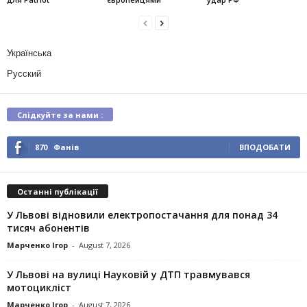
Українська
Русский
Слідкуйте за нами :
870
Фанів
ВПОДОБАТИ
Останні публікації
У Львові відновили електропостачання для понад 34
тисяч абонентів
Марченко Ігор
-
August 7, 2026
У Львові на вулиці Науковій у ДТП травмувався
мотоцикліст
Марченко Ігор
-
August 7, 2026