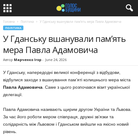
Головна
Політика
У Гданську вшанували пам’ять мера Павла Адамовича
ПОЛІТИКА
У Гданську вшанували пам’ять
мера Павла Адамовича
Автор
Марченко Ігор
-
June 24, 2026
У Гданську, напередодні великої конференції з відбудови,
відбулися заходи з вшанування пам’яті колишнього мера міста
Павла Адамовича
. Саме з цього розпочався візит української
делегації.
Павла Адамовича називають щирим другом України та Львова.
За час його роботи мером співпраця, дружні зв’язки та
солідарність між Львовом і Гданськом вийшли на якісно новий
рівень.