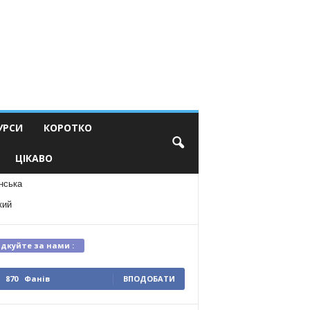
УРСИ
КОРОТКО
ЦІКАВО
нська
кий
ідкуйте за нами :
870
Фанів
ВПОДОБАТИ