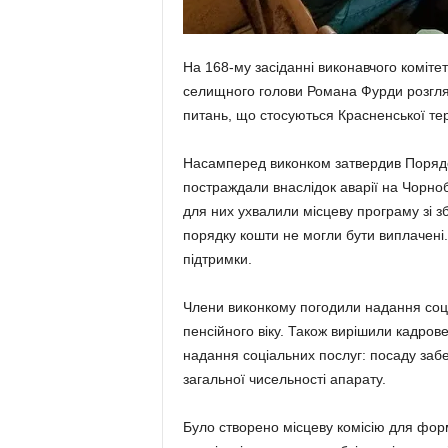
На 168-му засіданні виконавчого коміте
селищного голови Романа Фурди розгля
питань, що стосуються Красненської те
Насамперед виконком затвердив Порядо
постраждали внаслідок аварії на Чорноби
для них ухвалили місцеву програму зі 
порядку кошти не могли бути виплачені
підтримки.
Члени виконкому погодили надання соці
пенсійного віку. Також вирішили кадров
надання соціальних послуг: посаду забе
загальної чисельності апарату.
Було створено місцеву комісію для фор