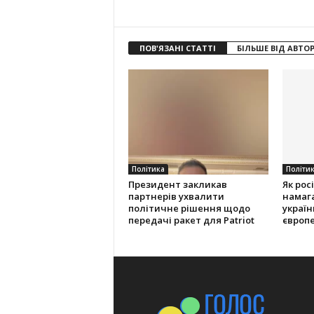
ПОВ'ЯЗАНІ СТАТТІ
БІЛЬШЕ ВІД АВТО
Політика
Політи
Президент закликав
Як рос
партнерів ухвалити
намаг
політичне рішення щодо
українц
передачі ракет для Patriot
європ