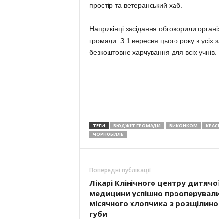
простір та ветеранський хаб.
Наприкінці засідання обговорили органі
громади. З 1 вересня цього року в усіх
безкоштовне харчування для всіх учнів.
ТЕГИ
БЮДЖЕТ ГРОМАДИ
ВИКОНКОМ
КРАС
ЧОРНОБИЛЬ
Попередні публікації
Лікарі Клінічного центру дитячо
медицини успішно прооперували
місячного хлопчика з розщілин
губи