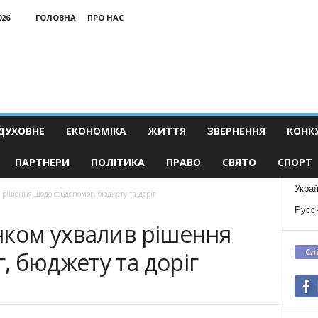
026
ГОЛОВНА
ПРО НАС
ДУХОВНЕ
ЕКОНОМІКА
ЖИТТЯ
ЗВЕРНЕННЯ
КОНК
ПАРТНЕРИ
ПОЛІТИКА
ПРАВО
СВЯТО
СПОРТ
Украї
 рішення щодо соцдопомог, бюджету та доріг
Русс
нком ухвалив рішення
Сл
 бюджету та доріг