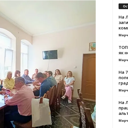
Ос
На Л
заг
ком
Марч
ТОП-
як н
Марч
На 7
поп
гра
Марч
На 
прац
альт
Марч