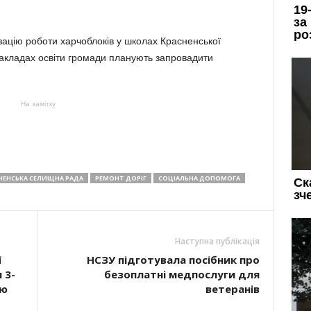
зацію роботи харчоблоків у школах Красненської
 закладах освіти громади планують запровадити
На замітку
НЕНСЬКА СЕЛИЩНА РАДА
РЕМОНТ ДОРІГ
СОЦІАЛЬНА ДОПОМОГА
Наступна публікація
ї
НСЗУ підготувала посібник про
 3-
безоплатні медпослуги для
ою
ветеранів