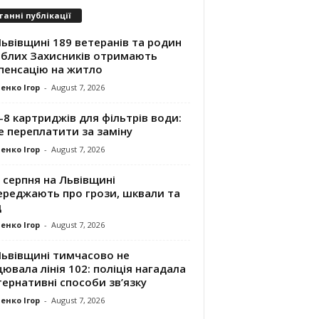
танні публікації
ьвівщині 189 ветеранів та родин
иблих Захисників отримають
пенсацію на житло
енко Ігор
-
August 7, 2026
8 картриджів для фільтрів води:
е переплатити за заміну
енко Ігор
-
August 7, 2026
 серпня на Львівщині
ереджають про грози, шквали та
д
енко Ігор
-
August 7, 2026
Львівщині тимчасово не
ювала лінія 102: поліція нагадала
ернативні способи зв’язку
енко Ігор
-
August 7, 2026