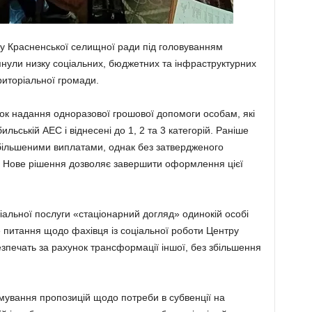
ту Красненської селищної ради під головуванням
нули низку соціальних, бюджетних та інфраструктурних
риторіальної громади.
к надання одноразової грошової допомоги особам, які
льській АЕС і віднесені до 1, 2 та 3 категорій. Раніше
збільшеними виплатами, однак без затвердженого
. Нове рішення дозволяє завершити оформлення цієї
альної послуги «стаціонарний догляд» одинокій особі
е питання щодо фахівця із соціальної роботи Центру
зпечать за рахунок трансформації іншої, без збільшення
мування пропозицій щодо потреби в субвенції на