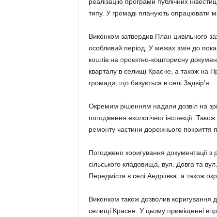
реалізацію програми публічних інвестиц
типу. У громаді планують опрацювати мо
Виконком затвердив План цивільного за
особливий період. У межах змін до пок
коштів на проєктно-кошторисну докумен
кварталу в селищі Красне, а також на 
громади, що базується в селі Задвір’я.
Окремим рішенням надали дозвіл на зрі
погодження екологічної інспекції. Тако
ремонту частини дорожнього покриття п
Погоджено коригування документації з ре
сільського кладовища, вул. Довга та вул
Передмістя в селі Андріївка, а також о
Виконком також дозволив коригування до
селищі Красне. У цьому приміщенні впр