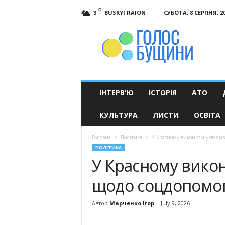
C
BUSKYI RAION
СУБОТА, 8 СЕРПНЯ, 2
3
Голос
Бущини
ІНТЕРВ’Ю
ІСТОРІЯ
АТО
КУЛЬТУРА
ЛИСТИ
ОСВІТА
Головна
Політика
У Красному виконком ухвалив
ПОЛІТИКА
У Красному вико
щодо соцдопомог,
Автор
Марченко Ігор
-
July 9, 2026