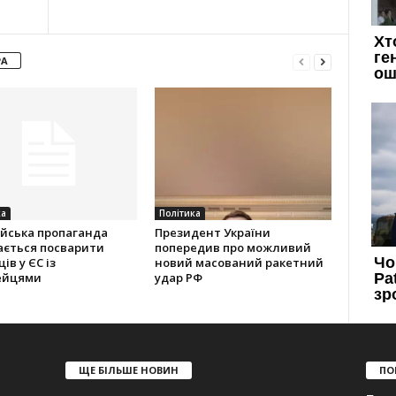
РА
ка
Політика
ійська пропаганда
Президент України
ається посварити
попередив про можливий
ів у ЄС із
новий масований ракетний
ейцями
удар РФ
ЩЕ БІЛЬШЕ НОВИН
ПО