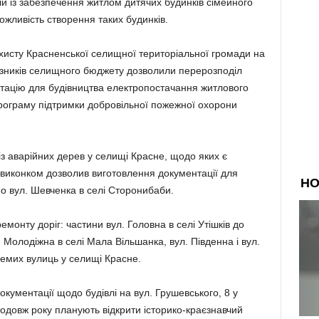
ій із забезпечення житлом дитячих будинків сімейного
жливість створення таких будинків.
хисту Красненської селищної територіальної громади на
азників селищного бюджету дозволили перерозподіл
тацію для будівництва електропостачання житлового
Програму підтримки добровільної пожежної охорони
з аварійних дерев у селищі Красне, щодо яких є
ж виконком дозволив виготовлення документації для
о вул. Шевченка в селі Сторонибаби.
монту доріг: частини вул. Головна в селі Утішків до
. Молодіжна в селі Мала Вільшанка, вул. Південна і вул.
кремих вулиць у селищі Красне.
кументації щодо будівлі на вул. Грушевського, 8 у
одовж року планують відкрити історико-краєзнавчий