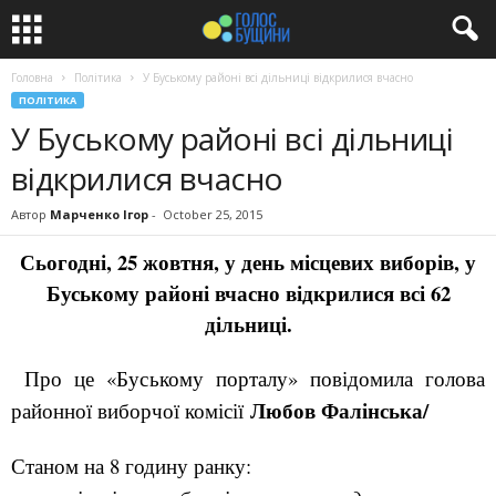
Головна
Політика
У Буському районі всі дільниці відкрилися вчасно
ПОЛІТИКА
У Буському районі всі дільниці
відкрилися вчасно
Автор
Марченко Ігор
-
October 25, 2015
Сьогодні, 25 жовтня, у день місцевих виборів, у
Буському районі вчасно відкрилися всі 62
дільниці.
Про це «Буському порталу» повідомила голова
Любов Фалінська/
районної виборчої комісії
Станом на 8 годину ранку: