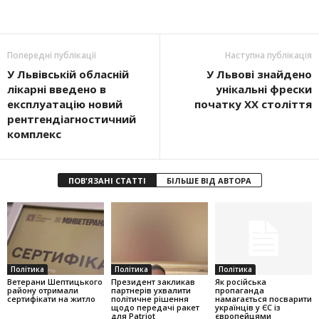
Попередні публікації
Наступна публікація
У Львівській обласній
У Львові знайдено
лікарні введено в
унікальні фрески
експлуатацію новий
початку ХХ століття
рентгендіагностичний
комплекс
ПОВ'ЯЗАНІ СТАТТІ
БІЛЬШЕ ВІД АВТОРА
Політика
Політика
Політика
Ветерани Шептицького
Президент закликав
Як російська
району отримали
партнерів ухвалити
пропаганда
сертифікати на житло
політичне рішення
намагається посварити
щодо передачі ракет
українців у ЄС із
для Patriot
європейцями