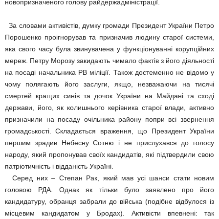
новопризначеного голову райдержадміністрації.
За словами активістів, думку громади Президент України Петро
Порошенко проігнорував та призначив людину старої системи,
яка свого часу була звинувачена у функціонуванні корупційних
мереж. Петру Морозу закидають чимало фактів з його діяльності
на посаді начальника РВ міліції. Також достеменно не відомо у
чому полягають його заслуги, якщо, незважаючи на тисячі
смертей кращих синів та дочок України на Майдані та сході
держави, його, як колишнього керівника старої влади, активно
призначили на посаду очільника району попри всі звернення
громадськості. Складається враження, що Президент України
першим зрадив Небесну Сотню і не прислухався до голосу
народу, який пропонував своїх кандидатів, які підтвердили свою
патріотичність і відданість Україні.
Серед них – Степан Рак, який мав усі шанси стати новим
головою РДА. Однак як тільки було заявлено про його
кандидатуру, обранця забрали до війська (подібне відбулося із
місцевим кандидатом у Бродах). Активісти впевнені: так