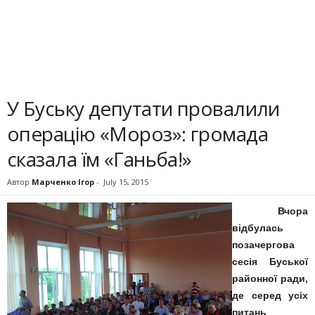
У Буську депутати провалили
операцію «Мороз»: громада
сказала їм «Ганьба!»
Автор
Марченко Ігор
-
July 15, 2015
Вчора
відбулась
позачергова
сесія Буської
районної ради,
де серед усіх
питань