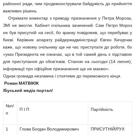
районної ради, чим продемонстрували байдужість до прийняття
важливих рішень.
Отримати коментар з приводу призначення у Петра Мороза,
ЗМІ не змогли. Кабінет очільника зачинений. Сам Петро Мороз
не був присутній на сесії, бо зранку повідомив, що перебуває у
Києві. Керівник апарату райдержадміністрації Євген Кичурчак
каже, що новому очільнику ще не час приступати до роботи, бо
«указ Президента не означає, що в той самий день є підставою
для приступання до обов’язків. Станом на сьогодні (14 липня),
інформації про офіційне призначення ще не маємо».
Однак громада незламна і стоятиме до переможного кінця.
Роман МАТВІЮК
/Буський медіа портал/
№п/
П І П
Партійність
п
1
Глова Богдан Володимирович
ПРИСУТНІЙ/РУХ