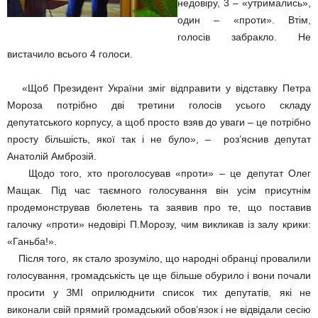
недовіру, 3 – «утримались»,
один – «проти». Втім,
голосів забракло. Не
вистачило всього 4 голоси.
«Щоб Президент України зміг відправити у відставку Петра
Мороза потрібно дві третини голосів усього складу
депутатського корпусу, а щоб просто взяв до уваги – це потрібно
просту більшість, якої так і не було», – роз’яснив депутат
Анатолій Амброзій.
Щодо того, хто проголосував «проти» – це депутат Олег
Мащак. Під час таємного голосування він усім присутнім
продемонстрував бюлетень та заявив про те, що поставив
галочку «проти» недовірі П.Морозу, чим викликав із залу крики:
«Ганьба!».
Після того, як стало зрозуміло, що народні обранці провалили
голосування, громадськість це ще більше обурило і вони почали
просити у ЗМІ оприлюднити список тих депутатів, які не
виконали свій прямий громадський обов’язок і не відвідали сесію