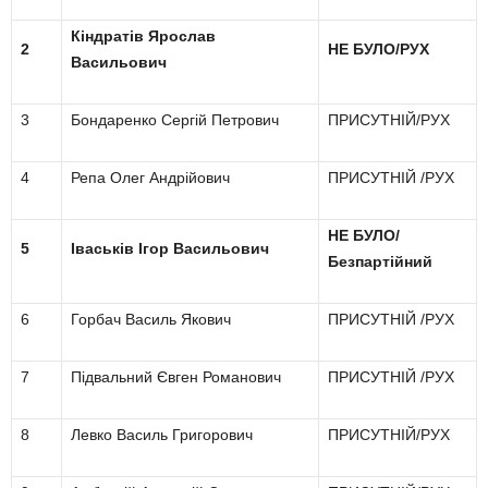
Кіндратів Ярослав
2
НЕ БУЛО/РУХ
Васильович
3
Бондаренко Сергій Петрович
ПРИСУТНІЙ/РУХ
4
Репа Олег Андрійович
ПРИСУТНІЙ /РУХ
НЕ БУЛО/
5
Іваськів Ігор Васильович
Безпартійний
6
Горбач Василь Якович
ПРИСУТНІЙ /РУХ
7
Підвальний Євген Романович
ПРИСУТНІЙ /РУХ
8
Левко Василь Григорович
ПРИСУТНІЙ/РУХ