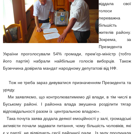
віддала свої
голоси
переважна
більшість
жителів району.
Зокрема, за
Президента
України проголосували 54% громади, прем'єр-міністр (тобто
його партія) набрали найбільше голосів виборців. Також
Бузеччина довірила мандат народному депутатові від НФ.
Тож не треба зараз дивуватися призначенням Президента та
уряду.
Ми заявляємо, що контролюватимемо дії влади, в тім числі в
Буському районі. І районна влада змушена розділити тягар
відповідальності разом із центральною владою».
Така почута заява додала деякої емоційності у залі, громадські
активісти почали задавати питання, чому більшість чоловіків, які
є у партії, не відвідують сесії районної ради. Із залу пролунала