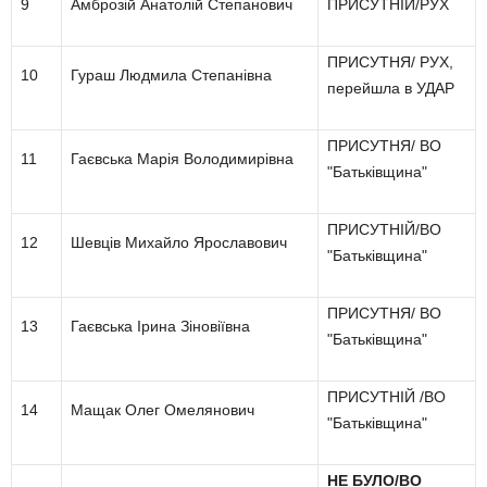
9
Амброзій Анатолій Степанович
ПРИСУТНІЙ/РУХ
ПРИСУТНЯ/ РУХ,
10
Гураш Людмила Степанівна
перейшла в УДАР
ПРИСУТНЯ/ ВО
11
Гаєвська Марія Володимирівна
"Батьківщина"
ПРИСУТНІЙ/ВО
12
Шевців Михайло Ярославович
"Батьківщина"
ПРИСУТНЯ/ ВО
13
Гаєвська Ірина Зіновіївна
"Батьківщина"
ПРИСУТНІЙ /ВО
14
Мащак Олег Омелянович
"Батьківщина"
НЕ БУЛО/ВО