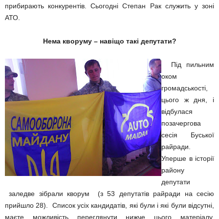
прибирають конкурентів. Сьогодні Степан Рак служить у зоні
АТО.
Нема кворуму – навіщо такі депутати?
Під пильним
оком
громадськості,
цього ж дня, і
відбулася
позачергова
сесія Буської
райради.
Уперше в історії
району
депутати
заледве зібрали кворум (з 53 депутатів райради на сесію
прийшло 28). Список усіх кандидатів, які були і які були відсутні,
маєте можливість переглянути нижче цього матеріалу.