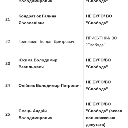
Володимирович
"Свобода"
Кондратюк Галина
НЕ БУЛО/ ВО
21
Ярославівна
"Свобода"
ПРИСУТНІЙ/ ВО
22
Гринишин Богдан Дмитрович
"Свобода"
Юхима Володимир
НЕ БУЛО/ВО
23
Васильович
"Свобода"
НЕ БУЛО/ВО
24
Олійник Володимир Петрович
"Свобода"
НЕ БУЛО/ВО
Ємець Андрій
"Свобода" (склав
25
Володимирович
повноваження
депутата)