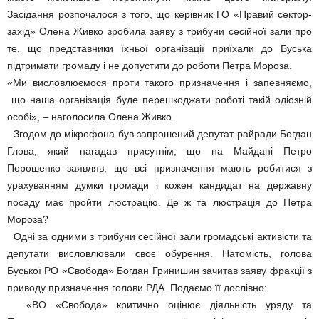
Засідання розпочалося з того, що керівник ГО «Правий сектор-
захід» Олена Живко зробила заяву з трибуни сесійної зали про
те, що представники їхньої організації приїхали до Буська
підтримати громаду і не допустити до роботи Петра Мороза.
«Ми висловлюємося проти такого призначення і запевняємо,
що наша організація буде перешкоджати роботі такій одіозній
особі», – наголосила Олена Живко.
Згодом до мікрофона був запрошений депутат райради Богдан
Глова, який нагадав присутнім, що на Майдані Петро
Порошенко заявляв, що всі призначення мають робитися з
урахуванням думки громади і кожен кандидат на державну
посаду має пройти люстрацію. Де ж та люстрація до Петра
Мороза?
Одні за одними з трибуни сесійної зали громадські активісти та
депутати висловлювали своє обурення. Натомість, голова
Буської РО «Свобода» Богдан Гринишин зачитав заяву фракції з
приводу призначення голови РДА. Подаємо її дослівно:
«ВО «Свобода» критично оцінює діяльність уряду та