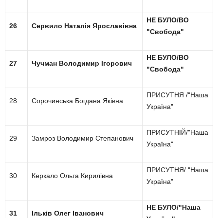
НЕ БУЛО/ВО
26
Сервило Наталія Ярославівна
"Свобода"
НЕ БУЛО/ВО
27
Чучман Володимир Ігорович
"Свобода"
ПРИСУТНЯ /"Наша
28
Сорочинська Богдана Яківна
Україна"
ПРИСУТНІЙ/"Наша
29
Замроз Володимир Степанович
Україна"
ПРИСУТНЯ/ "Наша
30
Керкало Ольга Кирилівна
Україна"
НЕ БУЛО/"Наша
31
Ільків Олег Іванович