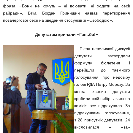
фраза: «Вони не хочуть – ні воювати, ні ходити на сесії
райради». Втім, Богдан Гринишин назвав перетворення
позачергової сесії на зведення стосунків зі «Свободою».
Депутатам кричали «Ганьба!»
Після невеличкої дискусії
депутати затвердили
формулу бюлетеня і
перейшли до таємного
голосування про недовіру
голові РДА Петру Морозу. За
кілька хвилин депутати
зробили свій вибір, лічильна
комісія все підрахувала. За
підрахунками голосування,
з 28 присутніх депутатів, 24
висловилася – «за»