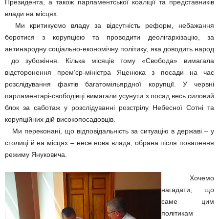
Президента, а також парламентської коаліції та представників
влади на місцях.
Ми критикуємо владу за відсутність реформ, небажання
боротися з корупцією та проводити деолігархізацію, за
антинародну соціально-економічну політику, яка доводить народ
до зубожіння. Кілька місяців тому «Свобода» вимагала
відсторонення прем’єр-міністра Яценюка з посади на час
розслідування фактів багатомільярдної корупції. У червні
парламентарі-свободівці вимагали усунути з посад весь силовий
блок за саботаж у розслідуванні розстрілу Небесної Сотні та
корупційних дій високопосадовців.
Ми переконані, що відповідальність за ситуацію в державі – у
столиці й на місцях – несе нова влада, обрана після повалення
режиму Януковича.
Хочемо
нагадати, що
саме цим
політикам