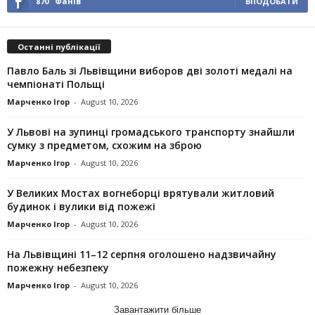
870
Фанів
ВПОДОБАТИ
Останні публікації
Павло Баль зі Львівщини виборов дві золоті медалі на
чемпіонаті Польщі
Марченко Ігор
-
August 10, 2026
У Львові на зупинці громадського транспорту знайшли
сумку з предметом, схожим на зброю
Марченко Ігор
-
August 10, 2026
У Великих Мостах вогнеборці врятували житловий
будинок і вулики від пожежі
Марченко Ігор
-
August 10, 2026
На Львівщині 11–12 серпня оголошено надзвичайну
пожежну небезпеку
Марченко Ігор
-
August 10, 2026
Завантажити більше