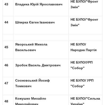
НЕ БУЛО/"Фронт
43
Владика Юрій Ярославович
Змін"
НЕ БУЛО/"Фронт
44
Шпирка Євген Іванович
Змін"
Яворський Микола
НЕ БУЛО/
45
Васильович
Народна Партія
НЕ БУЛО/УРП
46
Зробок Василь Дмитрович
"Собор"
Сосновський Йосиф
НЕ БУЛО/ УРП
47
Томкович
"Собор"
Кожушко Михайло
НЕ БУЛО/"Сильна
48
Миколайович
Україна"