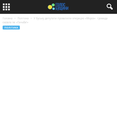
Головна
Політика
У Буську депутати провалили операцію «Мороз»: громада
сказала їм «Ганьба!»
ПОЛІТИКА