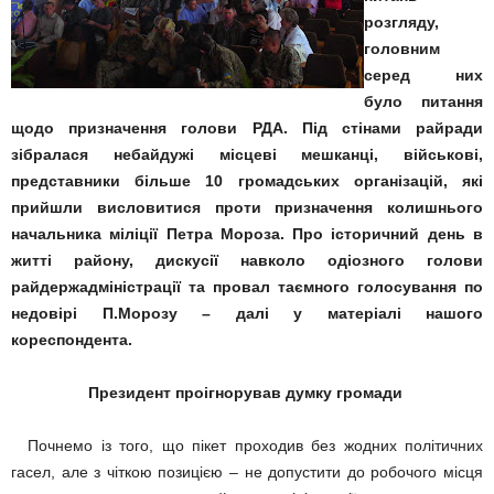
розгляду,
головним
серед них
було питання
щодо призначення голови РДА. Під стінами райради
зібралася небайдужі місцеві мешканці, військові,
представники більше 10 громадських організацій, які
прийшли висловитися проти призначення колишнього
начальника міліції Петра Мороза. Про історичний день в
житті району, дискусії навколо одіозного голови
райдержадміністрації та провал таємного голосування по
недовірі П.Морозу – далі у матеріалі нашого
кореспондента.
Президент проігнорував думку громади
Почнемо із того, що пікет проходив без жодних політичних
гасел, але з чіткою позицією – не допустити до робочого місця