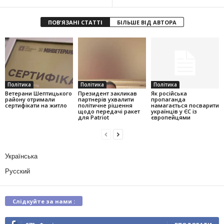
ПОВ'ЯЗАНІ СТАТТІ
БІЛЬШЕ ВІД АВТОРА
Політика
Політика
Політика
Ветерани Шептицького
Президент закликав
Як російська
району отримали
партнерів ухвалити
пропаганда
сертифікати на житло
політичне рішення
намагається посварити
щодо передачі ракет
українців у ЄС із
для Patriot
європейцями
Українська
Русский
Слідкуйте за нами :