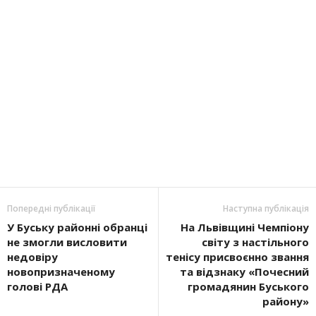
Попередні публікації
Наступна публікація
У Буську районні обранці
На Львівщині Чемпіону
не змогли висловити
світу з настільного
недовіру
тенісу присвоєнно звання
новопризначеному
та відзнаку «Почесний
голові РДА
громадянин Буського
району»