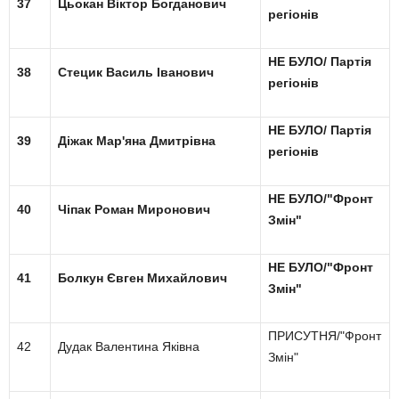
37
Цьокан Віктор Богданович
регіонів
НЕ БУЛО/ Партія
38
Стецик Василь Іванович
регіонів
НЕ БУЛО/ Партія
39
Діжак Мар'яна Дмитрівна
регіонів
НЕ БУЛО/"Фронт
40
Чіпак Роман Миронович
Змін"
НЕ БУЛО/"Фронт
41
Болкун Євген Михайлович
Змін"
ПРИСУТНЯ/"Фронт
42
Дудак Валентина Яківна
Змін"