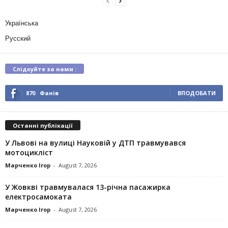
Українська
Русский
Слідкуйте за нами :
870
Фанів
ВПОДОБАТИ
Останні публікації
У Львові на вулиці Науковій у ДТП травмувався
мотоцикліст
Марченко Ігор
-
August 7, 2026
У Жовкві травмувалася 13-річна пасажирка
електросамоката
Марченко Ігор
-
August 7, 2026