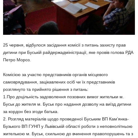
25 червня, відбулося засідання комісії з питань захисту прав
дитини при Буській райдержадміністрації, яке провів голова РДА
Петро Мороз.
Комісією за участю представників органів місцевого
самоврядування, зацікавлених осіб чи їх представників
розглянуто та прийнято рішення з питань:
1.Про доцільність задоволення позовних вимог жительки м.
Буськ до жителя м. Буськ про надання дозволу на виїзд дитини
за кордон без згоди батька.
2. Розгляд матеріалів щодо проведеної Буським ВП Кам’янка-
Бузького ВП ГУНП у Львівській області роботи з неповнолітньою
жителькою м. Буськ, схильною до вчинення правопорушень та з