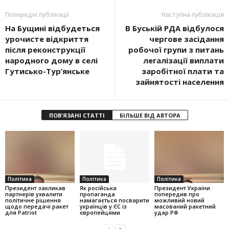
Попередні публікації
Наступна публікація
На Бущині відбудеться
В Буській РДА відбулося
урочисте відкриття
чергове засідання
після реконструкції
робочої групи з питань
народного дому в селі
легалізації виплати
Гутисько-Тур’янське
заробітної плати та
зайнятості населення
ПОВ'ЯЗАНІ СТАТТІ
БІЛЬШЕ ВІД АВТОРА
Політика
Політика
Політика
Президент закликав
Як російська
Президент України
партнерів ухвалити
пропаганда
попередив про
політичне рішення
намагається посварити
можливий новий
щодо передачі ракет
українців у ЄС із
масований ракетний
для Patriot
європейцями
удар РФ