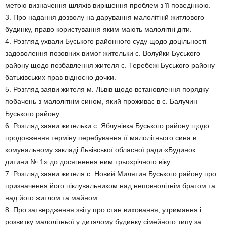
метою визначення шляхів вирішення проблем з її поведінкою.
3. Про надання дозволу на дарування малолітній житлового
будинку, право користування яким мають малолітні діти.
4. Розгляд ухвали Буського районного суду щодо доцільності
задоволення позовних вимог жительки с. Волуйки Буського
району щодо позбавлення жителя с. Теребежі Буського району
батьківських прав відносно дочки.
5. Розгляд заяви жителя м. Львів щодо встановлення порядку
побачень з малолітнім сином, який проживає в с. Балучин
Буського району.
6. Розгляд заяви жительки с. Яблунівка Буського району щодо
продовження терміну перебування її малолітнього сина в
комунальному закладі Львівської обласної ради «Будинок
дитини № 1» до досягнення ним трьохрічного віку.
7. Розгляд заяви жителя с. Новий Милятин Буського району про
призначення його піклувальником над неповнолітнім братом та
над його житлом та майном.
8. Про затвердження звіту про стан виховання, утримання і
розвитку малолітньої у дитячому будинку сімейного типу за