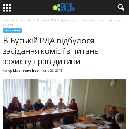
Головна
Політика
В Буській РДА відбулося засідання комісії з питань захисту прав
дитини
ПОЛІТИКА
В Буській РДА відбулося
засідання комісії з питань
захисту прав дитини
Автор
Марченко Ігор
-
June 26, 2018