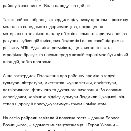
району з часописом "Воля народу" на цей рік.
Також районні обранці затвер­дили цілу низку програм – розвитку
малого та середнього підприєм­ництва, покращення
матеріально-технічного стану об'єктів спільного користування за
рахунок субвенцій з місцевих бюджетів і фінансової підтримки
розвитку АПК. Адже чітко розуміють, що хоча коштів ката­
строфічно бракує, та насам­перед у кожній справі має бути чіткий
план дій, тобто програма.
А ще затвер­дили Положення про районну премію в галузі
культури, літератури, мистецтва, журналіс­тики, архі­тектури,
патріотичного, фізичного та духов­ного виховання. За словами
до­повідачки, керівника відділу куль­тури Людмили Ціхоцької, від­
тепер щороку її присуджува­ти­муть трьом номінантам.
На сесію райради завітала й поважна гостя – донька Бориса
Возниць­кого, – відомого мистецтво­знавця і Героя України –