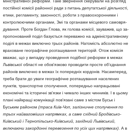
міністративної реформи. Таке звер­нення скеру­вали на розгляд
постійної комісії районної ради з питань депутат­ської діяльності,
етики, регламенту, за­конності, роботи з правоохорон­ними і
контролюючими органами, Змі та органами місцевого само­вря­
дування. Проте Богдан Глова, як голова комісії, зауважив, що за­
пропонований поділ базується переважно на адмі­ні­стративному
поділі в межах виключно трьох районів. Натомість абсолютно не
враховане географічне розташу­вання тери­торій. Отож комісія
вва­жає, що у випадку проведення подібної ре­форми в межах
Львівської області не обов'язково проводити просте об'єднання
районів виключно в межах їх попередніх кордонів. Насамперед,
треба брати до уваги географічне розташування насе­лених
пунктів, транспортне спо­лучення, попередньо напрацьо­вані
економічні та історичні зв'язки і чимало інших чинників. І в цьому
плані найкращі комунікації пов'я­зані саме з містом Буськ і
Буським ра­йоном
(траса Київ-Чоп, заліз­ничне сполучення по
трьох най­вагоміших напрямках, а саме схід­ний Бродів­сько-
Київський і Тер­нопільсько-Київський, західний Львівський,
включаючи закордонні перевезення по усіх цих напрям­ках)
. А в