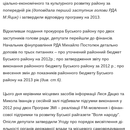
ціально-еко­номічного та культур­ного розвитку району за
попередній рік
(допо­відала перший заступник голови РДА
М.Яцик)
і затвердили відпо­відну програму на 2013.
Відхиливши подання прокурора Буського району про двох
заступ­ни­ків голови ради, депутати перейшли до фі­нансів.
Начальник фінуправ­ління РДА Михайло Постолюк детально
доповів по трьох питан­нях – про уточнений районний бюджет
Бу­ського району на 2012р.; про за­твердження звіту про
виконання районного бюджету Буського ра­йону за 2012 р.; про
внесення змін до по­казників районного бюджету Бу­сько­го
району на 2013 рік
(див. ст.6)
.
Цього дня керівники місцевих засобів інфор­мації Леся Дацко та
Микола Іван­ців у сесійній залі під­би­вали підсумки виконання у
2012 році двох Програм ЗМІ – реалізації FM-мовлення і фінан­
сової підтримки та розвитку Бу­ської райгазети "Воля народу".
Опісля депутати за­твер­дили Угоду про порядок висвітлення ді­
яльності органів державної влади та місцевого самоврядування