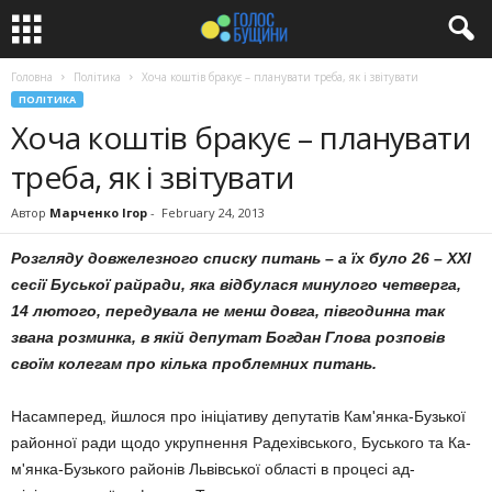
Головна
Політика
Хоча коштів бракує – планувати треба, як і звітувати
ПОЛІТИКА
Хоча коштів бракує – планувати
треба, як і звітувати
Автор
Марченко Ігор
-
February 24, 2013
Розгляду довжелезного списку питань – а їх було 26 – ХХІ
сесії Буської райради, яка відбулася минулого четверга,
14 лютого, передувала не менш довга, півгодинна так
звана розминка, в якій депутат Богдан Глова розповів
своїм колегам
про кілька проблемних питань.
Насамперед, йшлося про іні­ціативу депутатів Кам'янка-Бузької
районної ради щодо укрупнення Радехівського, Буського та Ка­
м'ян­ка-Бузького районів Львівської області в процесі ад­