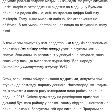
до уваги реальні потреби медичних закладів. Не рятує си­туацію
навіть щорічне затвер­дження ви­датків на медицину Буською
районною радою більше, аніж контрольна цифра Кабінету
Міністрів. Тому, якщо мислити логічно, без скорочення не
обійти­ся. В такі умови поставила нас влада на всеукраїнському
рівні.
А тим часом присутні у залі представники медиків Красненської
райлікарні
(на знімку зліва внизу)
уважно слухали кожний
виступ. Зважаючи на регламент, у дискусію не вступали, хоча
свою чітку позицію висловили журна­лісту "Волі народу"
(читайте у наступ­ному випуску "ВН")
.
Отож, залишивши обидва пи­тання відкритими, депутати при­
ступили до розгляду порядку денного. Насам­перед, як і годить­
ся, з початком нового року затвер­дили план роботи районної
ради на 2013. Опісля дали згоду на розміщення призовної
дільниці Буського району у поліклінічному відділенні цент­ральної
районної лікарні. Заслухали звіт про ви­конання Програми со­