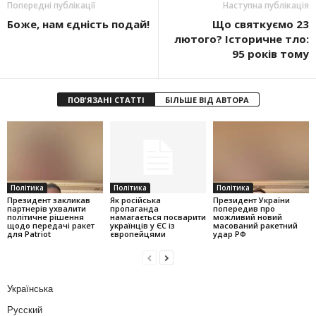
Попередні публікації
Наступна публікація
Боже, нам єдність подай!
Що святкуємо 23
лютого? Історичне тло:
95 років тому
ПОВ'ЯЗАНІ СТАТТІ
БІЛЬШЕ ВІД АВТОРА
Політика
Політика
Політика
Президент закликав
Як російська
Президент України
партнерів ухвалити
пропаганда
попередив про
політичне рішення
намагається посварити
можливий новий
щодо передачі ракет
українців у ЄС із
масований ракетний
для Patriot
європейцями
удар РФ
Українська
Русский