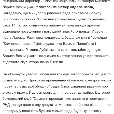
генеральний директор Львівської національної галереї мистецтв
Лариса Воз­ницька-Ра­зінкова
(на знімку справа вгорі)
.
Нагадаємо, що минулоріч районна рада при­своїла Борису
Григоровичу звання "По­чесний громадянин Буського району",
отож 14 лютого очільникам району ви­пала нагода вручити
відповідне посвідчення і нагрудний знак його доньці. У свою
чергу Лариса Ра­зінкова подару­вала бущанам книги "Володар
"Кам'яного персня" фо­то­­художника Василя Пилип'юка і
письменника Романа Лубківського та фотоаль­бом до­сліджень
Бори­са Воз­ницького і польських мис­тецтво­знавців про твор­чість
видатного скульп­тора Івана Пінзеля.
Не обминули увагою і обласний конкурс мікропроектів місцевого
розвитку згідно Програми прове­дення обласного конкурсу мікро­
проектів Львівської обласної ради. Отож ухвалили рішення про
участь у ньому. Йшлося цього дня і про оренду майна. Відтепер
боксер­ський клуб "Самсон" проводитиме заняття в приміщенні
РНД, на що дали згоду депутати. А також прий­няли рішення про
передачу у власність Буської міської ради будинку, в якому