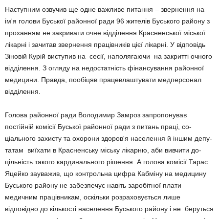
Наступним озву­чив ще одне важливе питання – звернення на
ім'я голови Буської районної ради 96 жителів Буського району з
проханням не закривати очне відділення Крас­нен­­ської міської
лікарні і зачитав звер­нення пра­цівників цієї лікарні. У відповідь
Зіновій Курій виступив на сесії, наполягаючи на за­критті очного
відділення. З огля­ду на недостатність фінансування районної
ме­дицини. Правда, пообіцяв праце­влаш­тувати медперсонал
від­ділення.
Голова районної ради Володи­мир Замроз запропонував
постійній комісії Буської районної ради з питань праці, со­
ціального захисту та охорони здоров'я на­селення й іншим депу­
татам виїхати в Крас­ненську міську лікарню, аби ви­вчити до­
цільність такого карди­нального рішення. А го­лова комісії Тарас
Яцейко зауважив, що конт­рольна цифра Кабміну на медицину
Бу­ського району не за­безпечує навіть заробітної плати
медичним працівникам, оскільки розрахову­ється лише
відповідно до кількості населення Буського району і не беруться