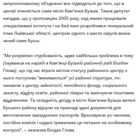
запро­понованому об'єд­нанні все під­во­диться до того, що в
центрі опи­ня­ється саме місто Кам'янка-Бузька. Також депутат
нагадав, що у пропозиціях 2005 року, над якими працю­вали
спеціалізовані інститути і на базі яких розроблявся генераль­ний
план Львівської області, цент­ром одного з шести округів визна­
чений саме Буськ.
"Ми розу­міємо стурбованість, адже найбільша проблема в тому
(зауважив на нараді в Ка­м'янці-Бузькій районній раді Бог­дан
Глова)
, що під час втрати містом статусу районного центру з
нього поступово "вими­ваються" усі ра­йонні струк­тури, по­
чинаючи з цент­ру зайня­тості, пен­сій­ного фон­ду, соціального
захисту, від­ділу освіти, районної лікарні та закін­чуючи поштовим
відділенням. Та склад­­ність доїзду в місто Кам'янка-Бу­зька жителі
Бу­ського району відчули на прикладі здачі доку­ментів для
виготовлення за­кор­донних пас­портів. Враховуючи усі чинники,
постійна комісія і надалі три­матиме це питання на особли­вому
контролі", – за­значив Богдан Глова.