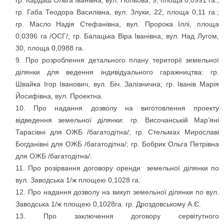
гр. Кардаш Ольга Іванівна, вул. Польова, 9, площа 0,0991 га.;
гр. Габа Теодора Василівна, вул. Злуки, 22, площа 0,11 га.;
гр. Масло Надія Стефанівна, вул. Пророка Іллі, площа
0,0396 га /ОСГ/; гр. Балацька Віра Іванівна, вул. Над Лугом,
30, площа 0,0988 га.
Про розроблення детального плану території земельної
ділянки для ведення індивідуального гаражництва: гр.
Швайка Ігор Іванович, вул. Біч. Залізнична; гр. Іванів Марія
Йосифівна, вул. Проектна.
Про надання дозволу на виготовлення проекту
відведення земельної ділянки: гр. Височанській Мар’яні
Тарасівні для ОЖБ /багатодітна/; гр. Стельмах Мирославі
Богданівні для ОЖБ /багатодітна/; гр. Бобрик Ольга Петрівна
для ОЖБ /багатодітна/.
Про розірвання договору оренди земельної ділянки по
вул. Заводська 1/ж площею 0,1028 га.
Про надання дозволу на викуп земельної ділянки по вул.
Заводська 1/ж площею 0,1028га. гр. Дроздовському А.Є.
Про заключення договору сервітутного