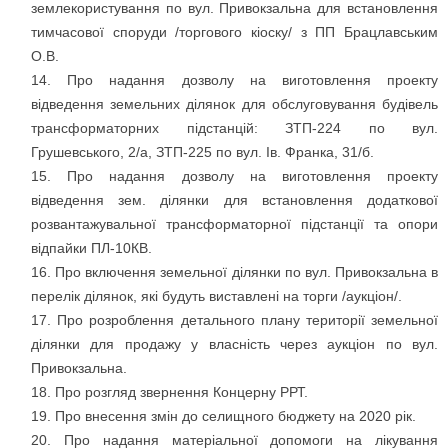
землекористування по вул. Привокзальна для встановлення
тимчасової споруди /торгового кіоску/ з ПП Брацлавським
О.В.
Про надання дозволу на виготовлення проекту
відведення земельних ділянок для обслуговування будівель
трансформаторних підстанцій: ЗТП-224 по вул.
Грушевського, 2/а, ЗТП-225 по вул. Ів. Франка, 31/б.
Про надання дозволу на виготовлення проекту
відведення зем. ділянки для встановлення додаткової
розвантажувальної трансформаторної підстанції та опори
відпайки ПЛ-10КВ.
Про включення земельної ділянки по вул. Привокзальна в
перелік ділянок, які будуть виставлені на торги /аукціон/.
Про розроблення детального плану території земельної
ділянки для продажу у власність через аукціон по вул.
Привокзальна.
Про розгляд звернення Концерну РРТ.
Про внесення змін до селищного бюджету на 2020 рік.
Про надання матеріальної допомоги на лікування