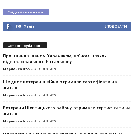
Слідкуйте за нами :
870
Фанів
ВПОДОБАТИ
Останні публікації
Прощання з Іваном Харачаком, воїном шляхо-
відновлювального батальйону
Марченко Ігор
-
August 8, 2026
Ще двоє ветеранів війни отримали сертифікати на
житло
Марченко Ігор
-
August 8, 2026
Ветерани Шептицького району отримали сертифікати на
житло
Марченко Ігор
-
August 8, 2026
Гідрологічна ситуація на річках Львівщини станом на