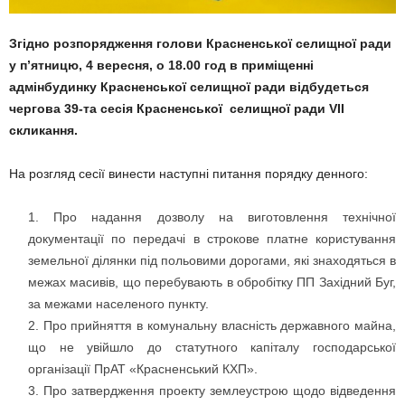
Згідно розпорядження голови Красненської селищної ради
у п’ятницю, 4 вересня, о 18.00 год в приміщенні
адмінбудинку Красненської селищної ради відбудеться
чергова 39-та сесія Красненської селищної ради VII
скликання.
На розгляд сесії винести наступні питання порядку денного:
Про надання дозволу на виготовлення технічної
документації по передачі в строкове платне користування
земельної ділянки під польовими дорогами, які знаходяться в
межах масивів, що перебувають в обробітку ПП Західний Буг,
за межами населеного пункту.
Про прийняття в комунальну власність державного майна,
що не увійшло до статутного капіталу господарської
організації ПрАТ «Красненський КХП».
Про затвердження проекту землеустрою щодо відведення