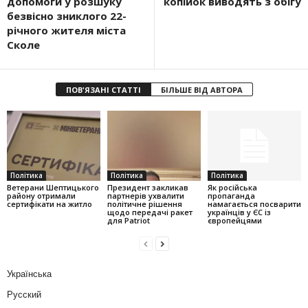
допомоги у розшуку
копійок виводять з обігу
безвісно зниклого 22-
річного жителя міста
Сколе
ПОВ'ЯЗАНІ СТАТТІ
БІЛЬШЕ ВІД АВТОРА
Політика
Політика
Політика
Ветерани Шептицького
Президент закликав
Як російська
району отримали
партнерів ухвалити
пропаганда
сертифікати на житло
політичне рішення
намагається посварити
щодо передачі ракет
українців у ЄС із
для Patriot
європейцями
Українська
Русский