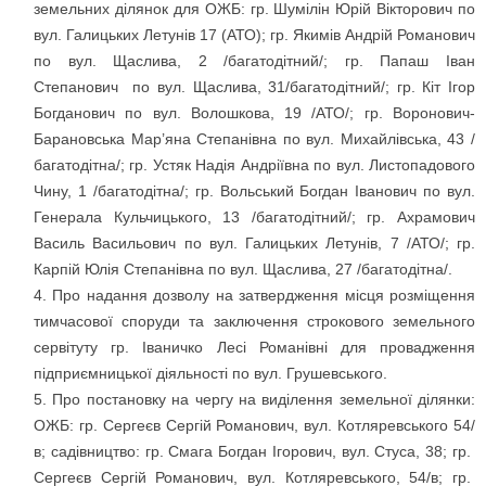
земельних ділянок для ОЖБ: гр. Шумілін Юрій Вікторович по
вул. Галицьких Летунів 17 (АТО); гр. Якимів Андрій Романович
по вул. Щаслива, 2 /багатодітний/; гр. Папаш Іван
Степанович по вул. Щаслива, 31/багатодітний/; гр. Кіт Ігор
Богданович по вул. Волошкова, 19 /АТО/; гр. Воронович-
Барановська Мар’яна Степанівна по вул. Михайлівська, 43 /
багатодітна/; гр. Устяк Надія Андріївна по вул. Листопадового
Чину, 1 /багатодітна/; гр. Вольський Богдан Іванович по вул.
Генерала Кульчицького, 13 /багатодітний/; гр. Ахрамович
Василь Васильович по вул. Галицьких Летунів, 7 /АТО/; гр.
Карпій Юлія Степанівна по вул. Щаслива, 27 /багатодітна/.
Про надання дозволу на затвердження місця розміщення
тимчасової споруди та заключення строкового земельного
сервітуту гр. Іваничко Лесі Романівні для провадження
підприємницької діяльності по вул. Грушевського.
Про постановку на чергу на виділення земельної ділянки:
ОЖБ: гр. Сергеєв Сергій Романович, вул. Котляревського 54/
в; садівництво: гр. Смага Богдан Ігорович, вул. Стуса, 38; гр.
Сергеєв Сергій Романович, вул. Котляревського, 54/в; гр.