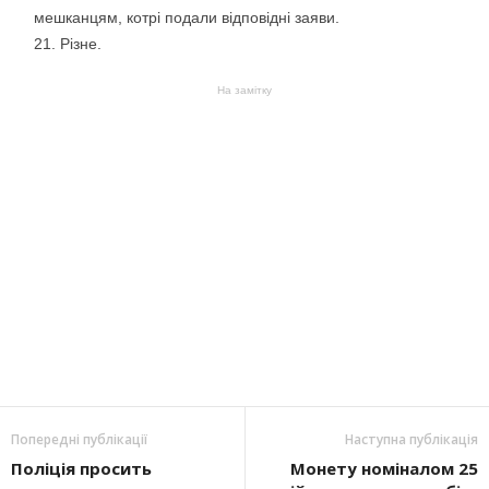
мешканцям, котрі подали відповідні заяви.
Різне.
На замітку
Попередні публікації
Наступна публікація
Поліція просить
Монету номіналом 25