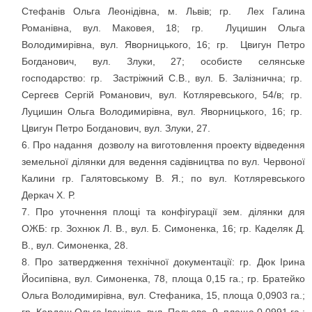
Стефанів Ольга Леонідівна, м. Львів; гр. Лех Галина
Романівна, вул. Маковея, 18; гр. Луцишин Ольга
Володимирівна, вул. Яворницького, 16; гр. Цвигун Петро
Богданович, вул. Злуки, 27; особисте селянське
господарство: гр. Застріжний С.В., вул. Б. Залізнична; гр.
Сергеєв Сергій Романович, вул. Котляревського, 54/в; гр.
Луцишин Ольга Володимирівна, вул. Яворницького, 16; гр.
Цвигун Петро Богданович, вул. Злуки, 27.
Про надання дозволу на виготовлення проекту відведення
земельної ділянки для ведення садівництва по вул. Червоної
Калини гр. Галятовському В. Я.; по вул. Котляревського
Деркач Х. Р.
Про уточнення площі та конфігурації зем. ділянки для
ОЖБ: гр. Зохнюк Л. В., вул. Б. Симоненка, 16; гр. Каделяк Д.
В., вул. Симоненка, 28.
Про затвердження технічної документації: гр. Дюк Ірина
Йосипівна, вул. Симоненка, 78, площа 0,15 га.; гр. Братейко
Ольга Володимирівна, вул. Стефаника, 15, площа 0,0903 га.;