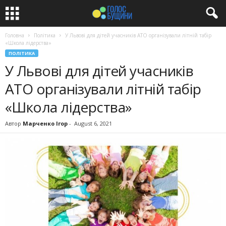
Головна
Політика
У Львові для дітей учасників АТО організували літній табір
«Школа лідерства»
ПОЛІТИКА
У Львові для дітей учасників
АТО організували літній табір
«Школа лідерства»
Автор
Марченко Ігор
-
August 6, 2021