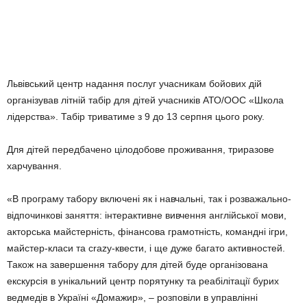
Львівський центр надання послуг учасникам бойових дій
організував літній табір для дітей учасників АТО/ООС «Школа
лідерства». Табір триватиме з 9 до 13 серпня цього року.
Для дітей передбачено цілодобове проживання, триразове
харчування.
«В програму табору включені як і навчальні, так і розважально-
відпочинкові заняття: інтерактивне вивчення англійської мови,
акторська майстерність, фінансова грамотність, командні ігри,
майстер-класи та crazy-квести, і ще дуже багато активностей.
Також на завершення табору для дітей буде організована
екскурсія в унікальний центр порятунку та реабілітації бурих
ведмедів в Україні «Домажир», – розповіли в управлінні