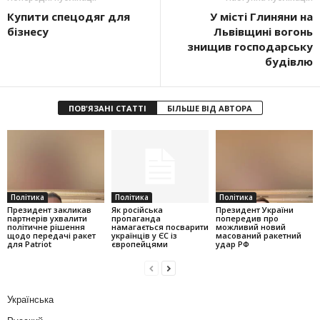
Купити спецодяг для
У місті Глиняни на
бізнесу
Львівщині вогонь
знищив господарську
будівлю
ПОВ'ЯЗАНІ СТАТТІ
БІЛЬШЕ ВІД АВТОРА
Політика
Політика
Політика
Президент закликав
Як російська
Президент України
партнерів ухвалити
пропаганда
попередив про
політичне рішення
намагається посварити
можливий новий
щодо передачі ракет
українців у ЄС із
масований ракетний
для Patriot
європейцями
удар РФ
Українська