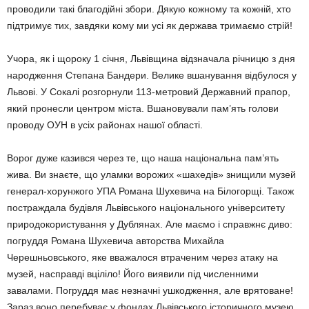
проводили такі благодійні збори. Дякую кожному та кожній, хто
підтримує тих, завдяки кому ми усі як держава тримаємо стрій!
Учора, як і щороку 1 січня, Львівщина відзначала річницю з дня
народження Степана Бандери. Велике вшанування відбулося у
Львові. У Сокалі розгорнули 113-метровий Державний прапор,
який пронесли центром міста. Вшановували пам’ять голови
проводу ОУН в усіх районах нашої області.
Ворог дуже казився через те, що наша національна пам’ять
жива. Ви знаєте, що уламки ворожих «шахедів» знищили музей
генерал-хорунжого УПА Романа Шухевича на Білогорщі. Також
постраждала будівля Львівського національного університету
природокористування у Дублянах. Але маємо і справжнє диво:
погруддя Романа Шухевича авторства Михайла
Черешньовського, яке вважалося втраченим через атаку на
музей, насправді вціліло! Його виявили під численними
завалами. Погруддя має незначні ушкодження, але врятоване!
Зараз воно перебуває у фондах Львівського історичного музею.