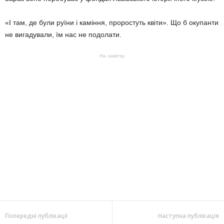
«І там, де були руїни і каміння, проростуть квіти». Що б окупанти
не вигадували, їм нас не подолати.
На замітку
Попередні публікації
Наступна публікація