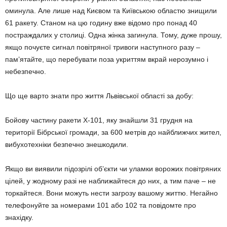
оминула. Але лише над Києвом та Київською областю знищили
61 ракету. Станом на цю годину вже відомо про понад 40
постраждалих у столиці. Одна жінка загинула. Тому, дуже прошу,
якщо почуєте сигнал повітряної тривоги наступного разу –
пам’ятайте, що перебувати поза укриттям вкрай нерозумно і
небезпечно.
Що ще варто знати про життя Львівської області за добу:
Бойову частину ракети X-101, яку знайшли 31 грудня на
території Бібрської громади, за 600 метрів до найближчих жител,
вибухотехніки безпечно знешкодили.
Якщо ви виявили підозрілі обʼєкти чи уламки ворожих повітряних
цілей, у жодному разі не наближайтеся до них, а тим паче – не
торкайтеся. Вони можуть нести загрозу вашому життю. Негайно
телефонуйте за номерами 101 або 102 та повідомте про
знахідку.