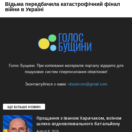
Голос Бущини. При копіюванні матеріалів порталу відкрите для
пошукових систем гіперпосилання обов'язове!
Зконтактуйтеся з нами:
vbuskcom@gmail.com
ЩЕ БІЛЬШЕ НОВИН
Прощання з Іваном Харачаком, воїном
шляхо-відновлювального батальйону
August 8, 2026