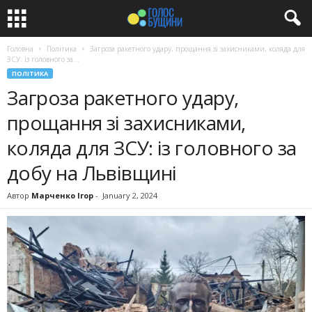
Головна
Політика
Загроза ракетного удару, прощання зі захисниками, коляда для
ЗСУ: із головного за...
ПОЛІТИКА
Загроза ракетного удару,
прощання зі захисниками,
коляда для ЗСУ: із головного за
добу на Львівщині
Автор
Марченко Ігор
-
January 2, 2024