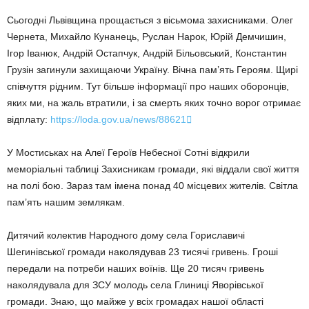
Сьогодні Львівщина прощається з вісьмома захисниками. Олег
Чернета, Михайло Кунанець, Руслан Нарок, Юрій Демчишин,
Ігор Іванюк, Андрій Остапчук, Андрій Більовський, Константин
Грузін загинули захищаючи Україну. Вічна пам’ять Героям. Щирі
співчуття рідним. Тут більше інформації про наших оборонців,
яких ми, на жаль втратили, і за cмерть яких точно ворог отримає
відплату:
https://loda.gov.ua/news/88621

У Мостиськах на Алеї Героїв Небесної Сотні відкрили
меморіальні таблиці Захисникам громади, які віддали свої життя
на полі бою. Зараз там імена понад 40 місцевих жителів. Світла
пам’ять нашим землякам.
Дитячий колектив Народного дому села Гориславичі
Шегинівської громади наколядував 23 тисячі гривень. Гроші
передали на потреби наших воїнів. Ще 20 тисяч гривень
наколядувала для ЗСУ молодь села Глиниці Яворівської
громади. Знаю, що майже у всіх громадах нашої області