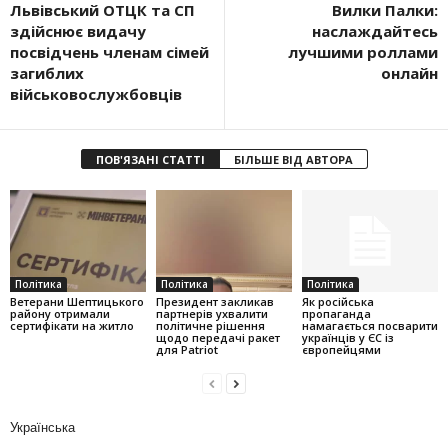
Львівський ОТЦК та СП
Вилки Палки:
здійснює видачу
наслаждайтесь
посвідчень членам сімей
лучшими роллами
загиблих
онлайн
військовослужбовців
ПОВ'ЯЗАНІ СТАТТІ
БІЛЬШЕ ВІД АВТОРА
Політика
Політика
Політика
Ветерани Шептицького
Президент закликав
Як російська
району отримали
партнерів ухвалити
пропаганда
сертифікати на житло
політичне рішення
намагається посварити
щодо передачі ракет
українців у ЄС із
для Patriot
європейцями
Українська