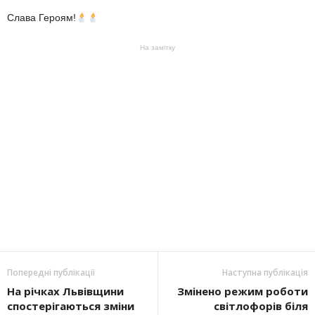
Слава Героям!
На замітку
Попередні публікації
Наступна публікація
На річках Львівщини
Змінено режим роботи
спостерігаються зміни
світлофорів біля