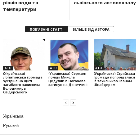
рівнів води та
львівського автовокзалу
температури
ПОВ'ЯЗАНІ СТАТТІ
БІЛЬШЕ ВІД АВТОРА
АТО
АТО
АТО
(Українська)
(Українська) Сержант
(Українська) Стрийська
Лопатинська громада
поліції Микола
громада попрощалася
зустріне на щиті
Цидуляк із Нагачова
із захисником Іваном
загиблого захисника
загинув на Донеччині
Шнайдером
Володимира
Свідерського
Українська
Русский