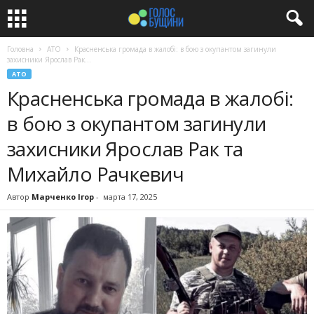
Головна
АТО
Красненська громада в жалобі: в бою з окупантом загинули
захисники Ярослав Рак...
АТО
Красненська громада в жалобі:
в бою з окупантом загинули
захисники Ярослав Рак та
Михайло Рачкевич
Автор
Марченко Ігор
-
марта 17, 2025