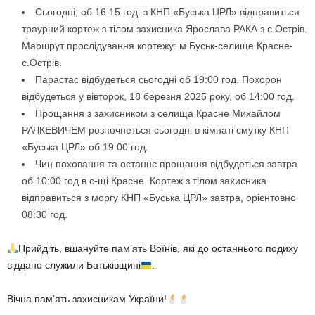
Сьогодні, об 16:15 год. з КНП «Буська ЦРЛ» відправиться
траурний кортеж з тілом захисника Ярослава РАКА з с.Острів.
Маршрут прослідування кортежу: м.Буськ-селище Красне-
с.Острів.
Парастас відбудеться сьогодні об 19:00 год. Похорон
відбудеться у вівторок, 18 березня 2025 року, об 14:00 год.
Прощання з захисником з селища Красне Михайлом
РАЧКЕВИЧЕМ розпочнеться сьогодні в кімнаті смутку КНП
«Буська ЦРЛ» об 19:00 год.
Чин поховання та останнє прощання відбудеться завтра
об 10:00 год в с-щі Красне. Кортеж з тілом захисника
відправиться з моргу КНП «Буська ЦРЛ» завтра, орієнтовно
08:30 год.
Прийдіть, вшануйте пам’ять Воїнів, які до останнього подиху
віддано служили Батьківщині
.
Вічна пам’ять захисникам України!