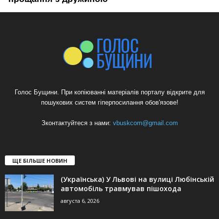
Голос Бущини. При копіюванні матеріалів порталу відкрите для
пошукових систем гіперпосилання обов'язове!
Зконтактуйтеся з нами:
vbuskcom@gmail.com
ЩЕ БІЛЬШЕ НОВИН
(Українська) У Львові на вулиці Любінській
автомобіль травмував пішохода
августа 6, 2026