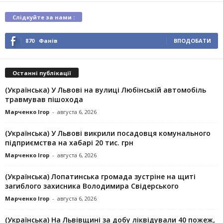
Слідкуйте за нами :
870
Фанів
ВПОДОБАТИ
Останні публікації
(Українська) У Львові на вулиці Любінській автомобіль
травмував пішохода
Марченко Ігор
-
августа 6, 2026
(Українська) У Львові викрили посадовця комунального
підприємства на хабарі 20 тис. грн
Марченко Ігор
-
августа 6, 2026
(Українська) Лопатинська громада зустріне на щиті
загиблого захисника Володимира Свідерського
Марченко Ігор
-
августа 6, 2026
(Українська) На Львівщині за добу ліквідували 40 пожеж,