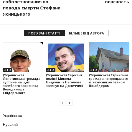
соболезнования по
опасность
поводу смерти Стефана
Ясницького
ПОВ'ЯЗАНІ СТАТТІ
БІЛЬШЕ ВІД АВТОРА
АТО
АТО
АТО
(Українська)
(Українська) Сержант
(Українська) Стрийська
Лопатинська громада
поліції Микола
громада попрощалася
зустріне на щиті
Цидуляк із Нагачова
із захисником Іваном
загиблого захисника
загинув на Донеччині
Шнайдером
Володимира
Свідерського
Українська
Русский