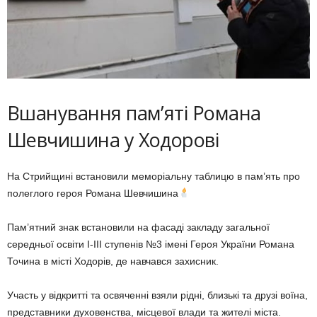
Вшанування пам’яті Романа
Шевчишина у Ходорові
На Стрийщині встановили меморіальну таблицю в пам’ять про
полеглого героя Романа Шевчишина
Пам’ятний знак встановили на фасаді закладу загальної
середньої освіти І-ІІІ ступенів №3 імені Героя України Романа
Точина в місті Ходорів, де навчався захисник.
Участь у відкритті та освяченні взяли рідні, близькі та друзі воїна,
представники духовенства, місцевої влади та жителі міста.