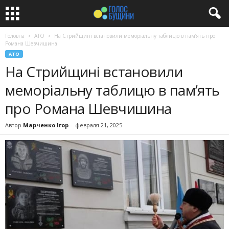
Головна
АТО
На Стрийщині встановили меморіальну таблицю в пам’ять про
Романа Шевчишина
АТО
На Стрийщині встановили
меморіальну таблицю в пам’ять
про Романа Шевчишина
Автор
Марченко Ігор
-
февраля 21, 2025