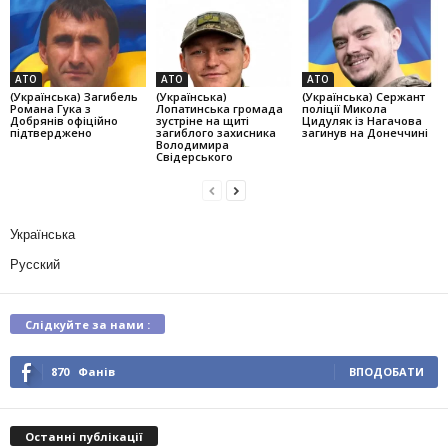
АТО
АТО
АТО
(Українська) Загибель
(Українська)
(Українська) Сержант
Романа Гука з
Лопатинська громада
поліції Микола
Добрянів офіційно
зустріне на щиті
Цидуляк із Нагачова
підтверджено
загиблого захисника
загинув на Донеччині
Володимира
Свідерського
Українська
Русский
Слідкуйте за нами :
870
Фанів
ВПОДОБАТИ
Останні публікації