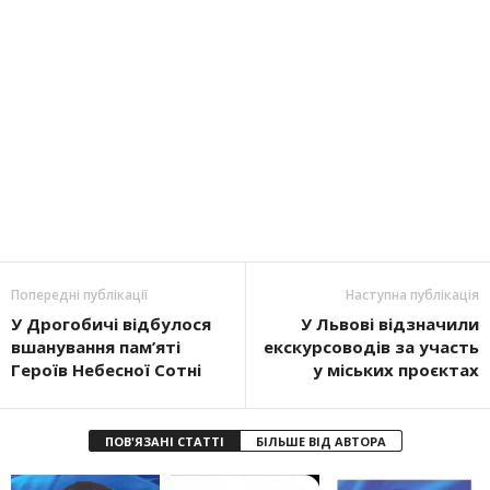
Попередні публікації
Наступна публікація
У Дрогобичі відбулося
У Львові відзначили
вшанування пам’яті
екскурсоводів за участь
Героїв Небесної Сотні
у міських проєктах
ПОВ'ЯЗАНІ СТАТТІ
БІЛЬШЕ ВІД АВТОРА