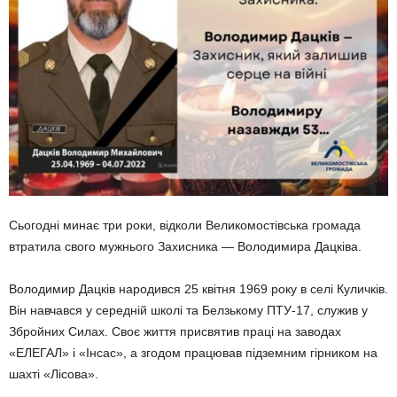
Сьогодні минає три роки, відколи Великомостівська громада
втратила свого мужнього Захисника — Володимира Дацківа.
Володимир Дацків народився 25 квітня 1969 року в селі Куличків.
Він навчався у середній школі та Белзькому ПТУ-17, служив у
Збройних Силах. Своє життя присвятив праці на заводах
«ЕЛЕГАЛ» і «Інсас», а згодом працював підземним гірником на
шахті «Лісова».