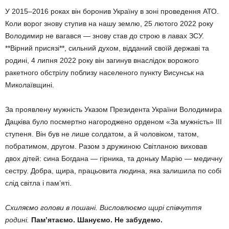
У 2015–2016 роках він боронив Україну в зоні проведення АТО.
Коли ворог знову ступив на нашу землю, 25 лютого 2022 року
Володимир не вагався — знову став до строю в лавах ЗСУ.
**Вірний присязі**, сильний духом, відданий своїй державі та
родині, 4 липня 2022 року він загинув внаслідок ворожого
ракетного обстрілу поблизу населеного пункту Висунськ на
Миколаївщині.
За проявлену мужність Указом Президента України Володимира
Дацківа було посмертно нагороджено орденом «За мужність» ІІІ
ступеня. Він був не лише солдатом, а й чоловіком, татом,
побратимом, другом. Разом з дружиною Світланою виховав
двох дітей: сина Богдана — гірника, та доньку Марію — медичну
сестру. Добра, щира, працьовита людина, яка залишила по собі
слід світла і пам’яті.
Схиляємо голови в пошані.
Висловлюємо щирі співчуття
родині.
Пам’ятаємо. Шануємо. Не забудемо.