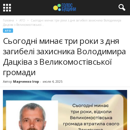
Головна
АТО
Сьогодні минає три роки з дня загибелі захисника Володимира
Дацківа з Великомостівської...
АТО
Сьогодні минає три роки з дня
загибелі захисника Володимира
Дацківа з Великомостівської
громади
Автор
Марченко Ігор
-
июля 4, 2025