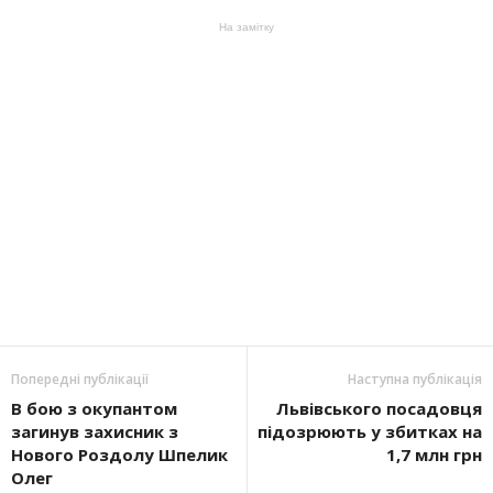
На замітку
Попередні публікації
Наступна публікація
В бою з окупантом
Львівського посадовця
загинув захисник з
підозрюють у збитках на
Нового Роздолу Шпелик
1,7 млн грн
Олег