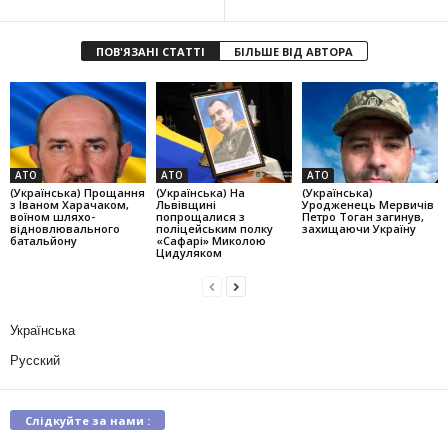
ПОВ'ЯЗАНІ СТАТТІ
БІЛЬШЕ ВІД АВТОРА
АТО
АТО
АТО
(Українська) Прощання
(Українська) На
(Українська)
з Іваном Харачаком,
Львівщині
Уродженець Мервичів
воїном шляхо-
попрощалися з
Петро Тоган загинув,
відновлювального
поліцейським полку
захищаючи Україну
батальйону
«Сафарі» Миколою
Цидуляком
Українська
Русский
Слідкуйте за нами :