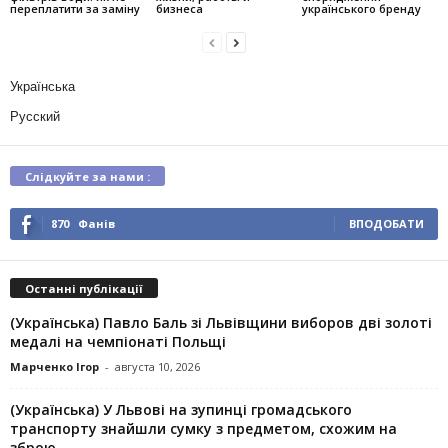
переплатити за заміну
бизнеса
українського бренду
Українська
Русский
Слідкуйте за нами :
870
Фанів
ВПОДОБАТИ
Останні публікації
(Українська) Павло Баль зі Львівщини виборов дві золоті
медалі на чемпіонаті Польщі
Марченко Ігор
-
августа 10, 2026
(Українська) У Львові на зупинці громадського
транспорту знайшли сумку з предметом, схожим на
зброю