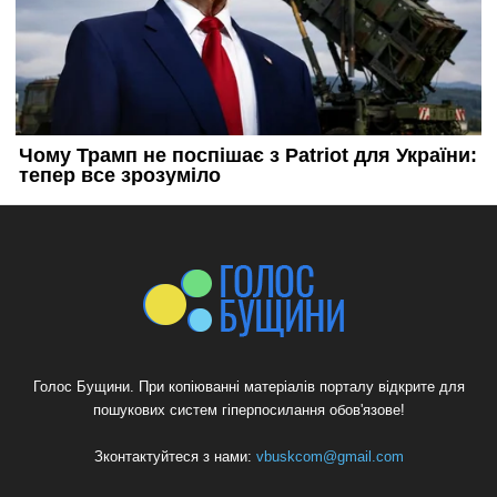
Голос Бущини. При копіюванні матеріалів порталу відкрите для
пошукових систем гіперпосилання обов'язове!
Зконтактуйтеся з нами:
vbuskcom@gmail.com