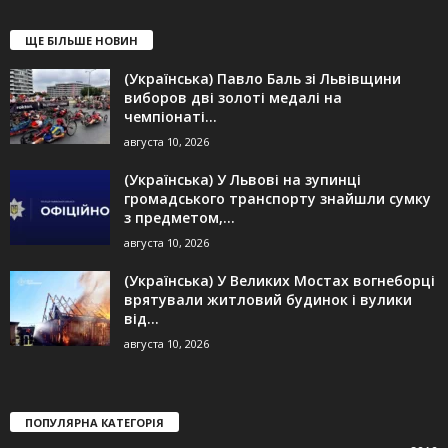
ЩЕ БІЛЬШЕ НОВИН
(Українська) Павло Баль зі Львівщини
виборов дві золоті медалі на
чемпіонаті...
августа 10, 2026
(Українська) У Львові на зупинці
громадського транспорту знайшли сумку
з предметом,...
августа 10, 2026
(Українська) У Великих Мостах вогнеборці
врятували житловий будинок і вулики
від...
августа 10, 2026
ПОПУЛЯРНА КАТЕГОРІЯ