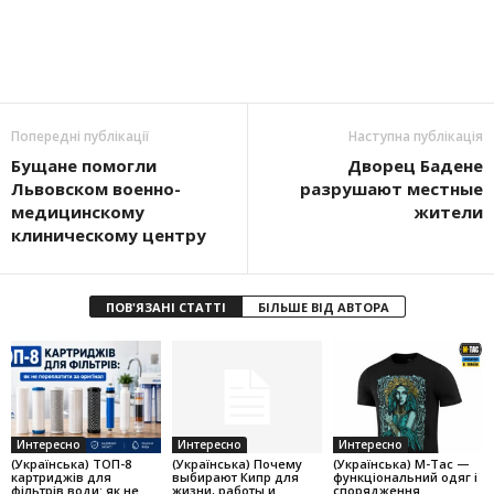
Попередні публікації
Наступна публікація
Бущане помогли
Дворец Бадене
Львовском военно-
разрушают местные
медицинскому
жители
клиническому центру
ПОВ'ЯЗАНІ СТАТТІ
БІЛЬШЕ ВІД АВТОРА
Интересно
Интересно
Интересно
(Українська) ТОП-8
(Українська) Почему
(Українська) M-Tac —
картриджів для
выбирают Кипр для
функціональний одяг і
фільтрів води: як не
жизни, работы и
спорядження