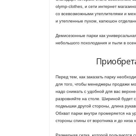
olymp-clothes, и сети интернет магази
со всевозможными утеплителями и мехо
и утепленные пухом, капюшон отделан
Демисезонные парки как универсальная 
небольшого похолодания и пыли в осе
Приобрет
Перед тем, как заказать парку необход
для того, чтобы менеджеры продажи м
надо снимать с удобной для вас верхне
разровняйте на столе. Шириной будет 
подмышки другой стороны, длина рукава
Обхват парки внутри промеряется на у
стороны спины от воротника и до низа к
Размерная сетка, которой пользуются 