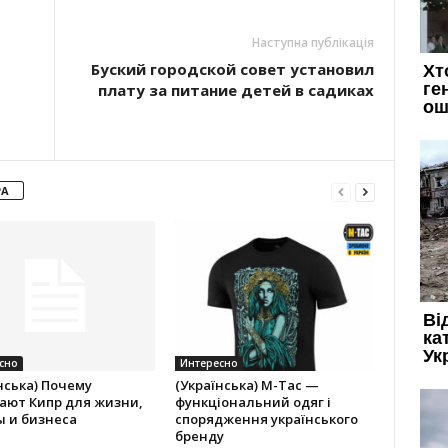
Наступна публікація
Буский городской совет установил
плату за питание детей в садиках
РА
сно
Интересно
нська) Почему
(Українська) M-Tac —
ают Кипр для жизни,
функціональний одяг і
ы и бизнеса
спорядження українського
бренду