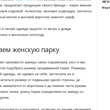
зв’я
нов, предлагает продукцию своего бренда – парки зимние
Марч
вой отделкой: полиэстер, меховая подкладка, синтепон
ный мехом и высокий воротник заменят шарф.
и легкая одежда защитят от ветра и дождя,
ннюю и весеннюю непогоду.
аем женскую парку
имо произвести замеры своих параметров, рост и вес
огли подобрать размер продаваемой парки. Размеры
й одежды, не одевая на себя, застегните ее и
считаться размер от подмышки одной стороны, до
 замеряется от воротника и до нижнее части рукава.
ровне талии, длину парки определяем по замеру со
уртки.
специалисты в магазинах, позволит по вашим сведениям