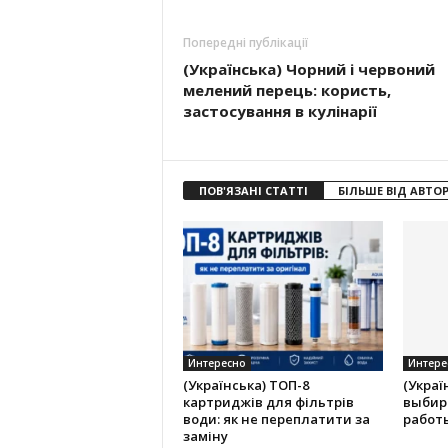
Попередні публікації
(Українська) Чорний і червоний
мелений перець: користь,
застосування в кулінарії
ПОВ'ЯЗАНІ СТАТТІ
БІЛЬШЕ ВІД АВТО
Интересно
Интере
(Українська) ТОП-8
(Украї
картриджів для фільтрів
выбир
води: як не переплатити за
работ
заміну