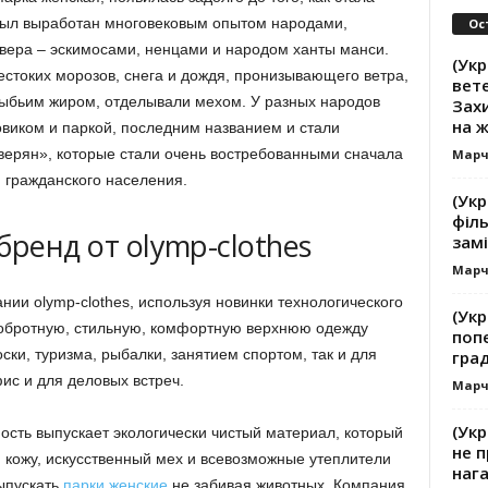
 был выработан многовековым опытом народами,
Ос
вера – эскимосами, ненцами и народом ханты манси.
(Укр
естоких морозов, снега и дождя, пронизывающего ветра,
вете
рыбьим жиром, отделывали мехом. У разных народов
Зах
на 
овиком и паркой, последним названием и стали
еверян», которые стали очень востребованными сначала
Марч
 гражданского населения.
(Укр
філь
ренд от olymp-clothes
замі
Марч
нии olymp-clothes, используя новинки технологического
(Укр
добротную, стильную, комфортную верхнюю одежду
поп
ски, туризма, рыбалки, занятием спортом, так и для
гра
фис и для деловых встреч.
Марч
(Укр
сть выпускает экологически чистый материал, который
не п
 кожу, искусственный мех и всевозможные утеплители
наг
ыпускать
парки женские
,не забивая животных. Компания