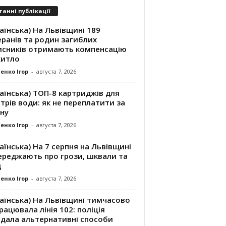
танні публікації
аїнська) На Львівщині 189
ранів та родин загиблих
исників отримають компенсацію
житло
енко Ігор
-
августа 7, 2026
аїнська) ТОП-8 картриджів для
трів води: як не переплатити за
ну
енко Ігор
-
августа 7, 2026
аїнська) На 7 серпня на Львівщині
ереджають про грози, шквали та
д
енко Ігор
-
августа 7, 2026
аїнська) На Львівщині тимчасово
рацювала лінія 102: поліція
адала альтернативні способи