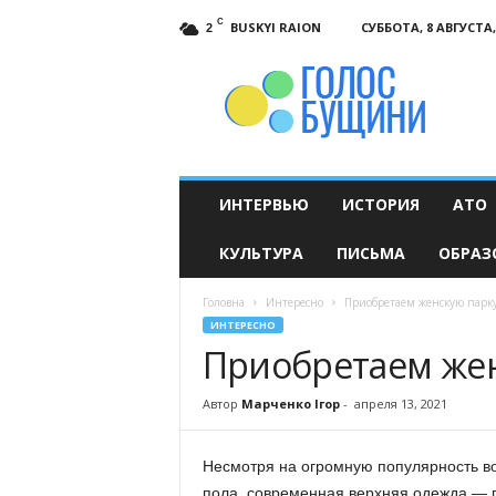
C
BUSKYI RAION
СУББОТА, 8 АВГУСТА,
2
Голос
Бущини
ИНТЕРВЬЮ
ИСТОРИЯ
АТО
КУЛЬТУРА
ПИСЬМА
ОБРАЗ
Головна
Интересно
Приобретаем женскую парк
ИНТЕРЕСНО
Приобретаем жен
Автор
Марченко Ігор
-
апреля 13, 2021
Несмотря на огромную популярность во
пола, современная верхняя одежда — па