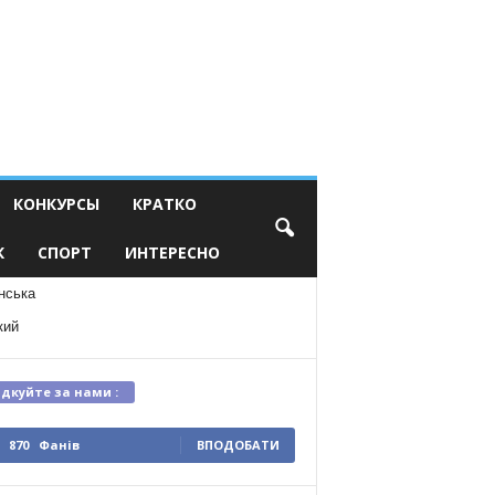
КОНКУРСЫ
КРАТКО
К
СПОРТ
ИНТЕРЕСНО
нська
кий
ідкуйте за нами :
870
Фанів
ВПОДОБАТИ