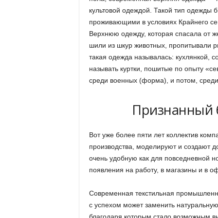
культовой одеждой. Такой тип одежды
проживающими в условиях Крайнего се
Верхнюю одежду, которая спасала от ж
шили из шкур животных, пропитывали 
такая одежда называлась: кухлянкой, с
называть куртки, пошитые по опыту «с
среди военных (форма), и потом, среди
Признанный б
Вот уже более пяти лет коллектив компа
производства, моделируют и создают 
очень удобную как для повседневной но
появления на работу, в магазины и в о
Современная текстильная промышленно
с успехом может заменить натуральную
благодаря которым стало возможным в