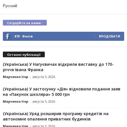
Русский
Слідкуйте за нами :
870
Фанів
ВПОДОБАТИ
Останні публікації
(Українська) У Нагуєвичах відкрили виставку до 170-
річчя Івана Франка
Марченко Ігор
-
августа 5, 2026
(Українська) У застосунку «Дія» відновили подання заяв
на «Пакунок школяра» 5 000 грн
Марченко Ігор
-
августа 5, 2026
(Українська) Уряд розширив програму кредитів на
автономне опалення приватних будинків
Марченко Ігор
-
августа 5, 2026