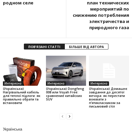
родном селе
план технических
мероприятий по
снижению потребления
электричества и
природного газа
ПОВ'ЯЗАНІ СТАТТІ
БІЛЬШЕ ВІД АВТОРА
Интересно
Интересно
Интересно
(Українська)
(Українська) Dongfeng
(Українська) Домашнє
Нагрівальний кабель
008 или Voyah Free:
завдання до десятої
для теплої підлоги: як
сравнение китайских
вечора: як перестати
правильно обрати та
SUV
воювати з
встановити
п’ятикласником за
письмовий стіл
Українська