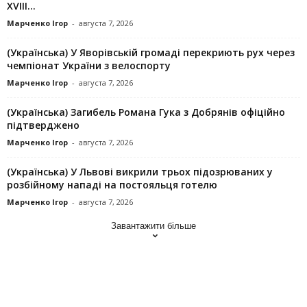
XVIII...
Марченко Ігор
-
августа 7, 2026
(Українська) У Яворівській громаді перекриють рух через
чемпіонат України з велоспорту
Марченко Ігор
-
августа 7, 2026
(Українська) Загибель Романа Гука з Добрянів офіційно
підтверджено
Марченко Ігор
-
августа 7, 2026
(Українська) У Львові викрили трьох підозрюваних у
розбійному нападі на постояльця готелю
Марченко Ігор
-
августа 7, 2026
Завантажити більше