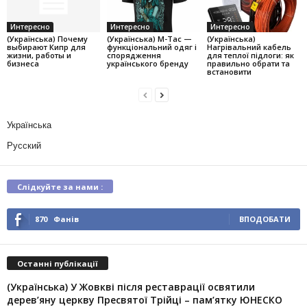
Интересно
Интересно
Интересно
(Українська) Почему
(Українська) M-Tac —
(Українська)
выбирают Кипр для
функціональний одяг і
Нагрівальний кабель
жизни, работы и
спорядження
для теплої підлоги: як
бизнеса
українського бренду
правильно обрати та
встановити
Українська
Русский
Слідкуйте за нами :
870
Фанів
ВПОДОБАТИ
Останні публікації
(Українська) У Жовкві після реставрації освятили
дерев’яну церкву Пресвятої Трійці – пам’ятку ЮНЕСКО