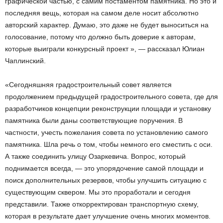
графической частью, с самим постаментом памятника. Но это и
последняя вещь, которая на самом деле носит абсолютно
авторский характер. Думаю, это даже не будет выноситься на
голосование, потому что должно быть доверие к авторам,
которые выиграли конкурсный проект », — рассказал Юлиан
Чаплинский.
«Сегодняшняя градостроительный совет является
продолжением предыдущей градостроительного совета, где для
разработчиков концепции реконструкции площади и установку
памятника были даны соответствующие поручения. В
частности, учесть пожелания совета по установлению самого
памятника. Шла речь о том, чтобы немного его сместить с оси.
А также соединить улицу Озаркевича. Вопрос, который
поднимается всегда, — это упорядочение самой площади и
поиск дополнительных резервов, чтобы улучшить ситуацию с
существующим сквером. Мы это проработали и сегодня
представили. Также откорректирован транспортную схему,
которая в результате дает улучшение очень многих моментов.