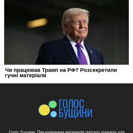
Голос Бущини. При копіюванні матеріалів порталу відкрите для