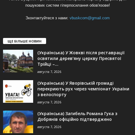
пошукових систем гіперпосилання обов'язове!
Зконтактуйтеся з нами:
vbuskcom@gmail.com
ЩЕ БІЛЬШЕ НОВИН
(Українська) У Жовкві після реставрації
освятили дерев’яну церкву Пресвятої
Трійці –...
августа 7, 2026
(Українська) У Яворівській громаді
перекриють рух через чемпіонат України
з велоспорту
августа 7, 2026
(Українська) Загибель Романа Гука з
Добрянів офіційно підтверджено
августа 7, 2026