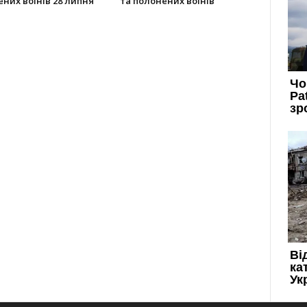
них воїнів 28 липня
та полонених воїнів