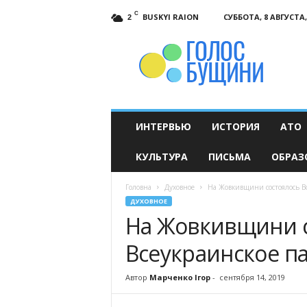
C
BUSKYI RAION
СУББОТА, 8 АВГУСТА,
2
Голос
Бущини
ИНТЕРВЬЮ
ИСТОРИЯ
АТО
КУЛЬТУРА
ПИСЬМА
ОБРАЗ
Головна
Духовное
На Жовкивщини состоялось В
ДУХОВНОЕ
На Жовкивщини с
Всеукраинское п
Автор
Марченко Ігор
-
сентября 14, 2019