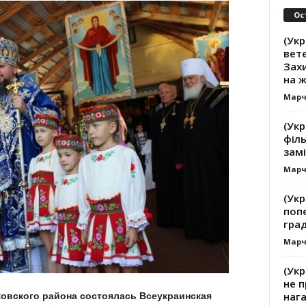
Ос
(Укр
вете
Зах
на 
Марч
(Укр
філь
замі
Марч
(Укр
поп
гра
Марч
(Укр
не п
наг
ковского района состоялась Всеукраинская