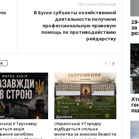
Наступна публікація
 по
В Буске субъекты хозяйственной
деятельности получили
профессиональную правовую
помощь по противодействию
рейдерству
РА
ое
Духовное
нська) У Трускавці
(Українська) У Городку
еться акція
відбудеться спільна
вання загиблих
молитва за зниклих безвісти