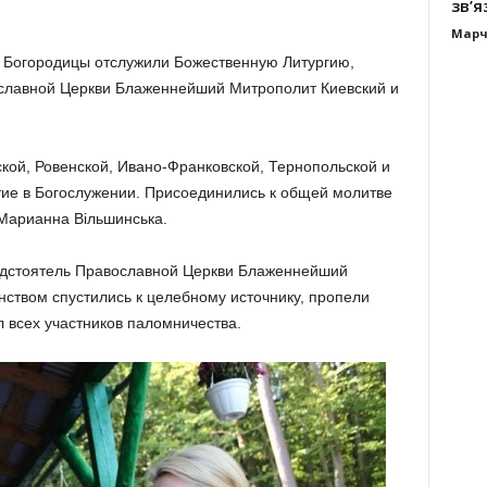
зв’я
Марч
й Богородицы отслужили Божественную Литургию,
ославной Церкви Блаженнейший Митрополит Киевский и
кой, Ровенской, Ивано-Франковской, Тернопольской и
тие в Богослужении. Присоединились к общей молитве
Марианна Вільшинська.
едстоятель Православной Церкви Блаженнейший
ством спустились к целебному источнику, пропели
 всех участников паломничества.