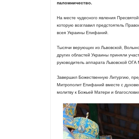
паломничество.
На месте чудесного явления Пресвято
которую возглавил предстоятель Прав
всея Украины Епифаний.
Тысячи верующих из Львовской, Волынс
других областей Украины приняли учас
руководитель аппарата Львовской ОГА 
Завершил Божественную Литургию, пр
Митрополит Епифаний вместе с духовен
молитву к Божьей Матери и благословил