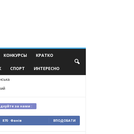
КОНКУРСЫ
КРАТКО
К
СПОРТ
ИНТЕРЕСНО
нська
кий
ідкуйте за нами :
870
Фанів
ВПОДОБАТИ