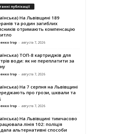
танні публікації
аїнська) На Львівщині 189
ранів та родин загиблих
исників отримають компенсацію
житло
енко Ігор
-
августа 7, 2026
аїнська) ТОП-8 картриджів для
трів води: як не переплатити за
ну
енко Ігор
-
августа 7, 2026
аїнська) На 7 серпня на Львівщині
ереджають про грози, шквали та
д
енко Ігор
-
августа 7, 2026
аїнська) На Львівщині тимчасово
рацювала лінія 102: поліція
адала альтернативні способи