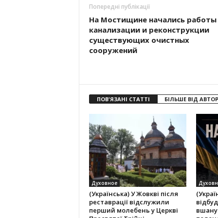
Попередні публікації
На Мостищине начались работы
канализации и реконструкции
существующих очистных
сооружений
ПОВ'ЯЗАНІ СТАТТІ
БІЛЬШЕ ВІД АВТО
Духовное
Духовн
(Українська) У Жовкві після
(Украї
реставрації відслужили
відбуд
перший молебень у Церкві
вшану