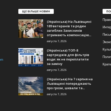
ЩЕ БІЛЬШЕ НОВИН
ПО
Прав
(Українська) На Львівщині
189 ветеранів та родин
Инте
загиблих Захисників
отримають компенсацію...
Пись
августа 7, 2026
Экон
Куль
(Українська) ТОП-8
картриджів для фільтрів
Поли
води: як не переплатити
om
за заміну
Кратк
августа 7, 2026
(Українська) На 7 серпня на
Львівщині попереджають
про грози, шквали та...
августа 7, 2026