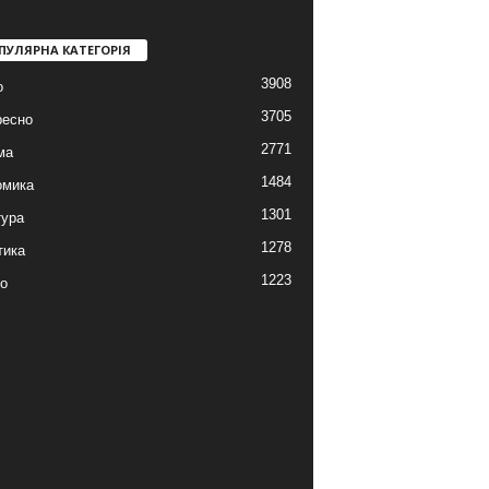
ПУЛЯРНА КАТЕГОРІЯ
3908
о
3705
ресно
2771
ма
1484
омика
1301
тура
1278
тика
1223
о