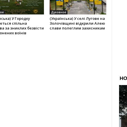
ое
Духовное
нська) У Городку
(Українська) У селі Лугове на
еться спільна
Золочівщині відкрили Алею
а за зниклих безвісти
слави полеглим захисникам
онених воїнів