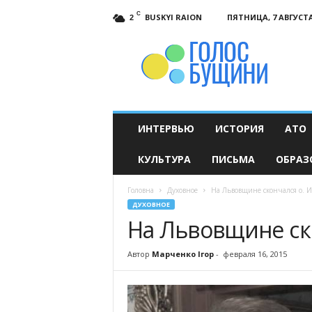
C
BUSKYI RAION
ПЯТНИЦА, 7 АВГУСТА
2
Голос
Бущини
ИНТЕРВЬЮ
ИСТОРИЯ
АТО
КУЛЬТУРА
ПИСЬМА
ОБРАЗ
Головна
Духовное
На Львовщине скончался о. 
ДУХОВНОЕ
На Львовщине ск
Автор
Марченко Ігор
-
февраля 16, 2015