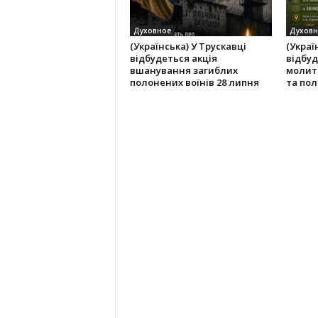
Духовное
Духовн
(Українська) У Трускавці
(Украї
відбудеться акція
відбуд
вшанування загиблих
молитв
полонених воїнів 28 липня
та пол