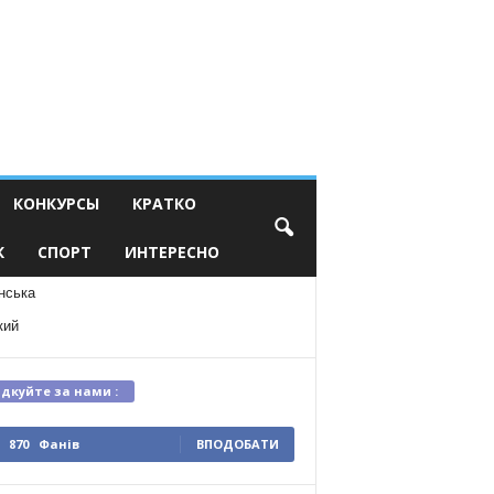
КОНКУРСЫ
КРАТКО
К
СПОРТ
ИНТЕРЕСНО
нська
кий
ідкуйте за нами :
870
Фанів
ВПОДОБАТИ