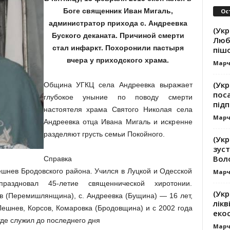
Боге священник Иван Мигаль,
Ос
администратор прихода с. Андреевка
(Укр
Буского деканата. Причиной смерти
Люб
стал инфаркт. Похоронили пастыря
піш
вчера у приходского храма.
Марч
(Укр
Община УГКЦ села Андреевка выражает
пос
глубокое уныние по поводу смерти
підп
настоятеля храма Святого Николая села
Марч
Андреевка отца Ивана Мигаль и искренне
разделяют грусть семьи Покойного.
(Ук
зуст
Вол
Справка
Лешнев Бродовского района. Учился в Луцкой и Одесской
Марч
аздновал 45-летие священнической хиротонии.
(Укр
в (Перемишлянщина), с. Андреевка (Бущина) — 16 лет,
лікв
 Лешнев, Корсов, Комаровка (Бродовщина) и с 2002 года
еко
где служил до последнего дня
Марч