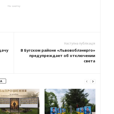
На замітку
Наступна публікація
дачу
В Бугском районе «Львовоблэнерго»
предупреждает об отключении
света
РА