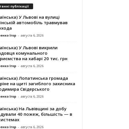
танні публікації
аїнська) У Львові на вулиці
інській автомобіль травмував
охода
енко Ігор
-
августа 6, 2026
аїнська) У Львові викрили
адовця комунального
риємства на хабарі 20 тис. грн
енко Ігор
-
августа 6, 2026
раїнська) Лопатинська громада
ріне на щиті загиблого захисника
одимира Свідерського
енко Ігор
-
августа 6, 2026
аїнська) На Львівщині за добу
ідували 40 пожеж, більшість — в
системах
енко Ігор
-
августа 6, 2026