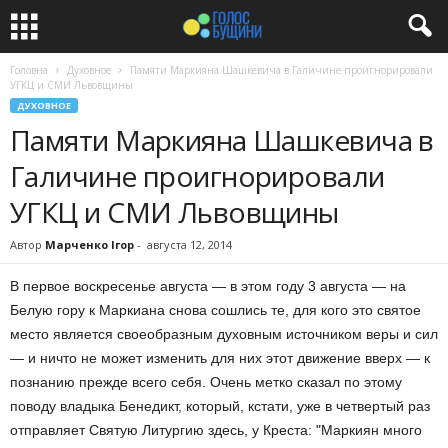
Головна
Духовное
Памяти Маркияна Шашкевича в Галичине проигнорировали
УГКЦ и СМИ Львовщины
ДУХОВНОЕ
Памяти Маркияна Шашкевича в
Галичине проигнорировали
УГКЦ и СМИ Львовщины
Автор
Марченко Ігор
-
августа 12, 2014
В первое воскресенье августа — в этом году 3 августа — на
Белую гору к Маркиана снова сошлись те, для кого это святое
место является своеобразным духовным источником веры и сил
— и ничто не может изменить для них этот движение вверх — к
познанию прежде всего себя. Очень метко сказал по этому
поводу владыка Бенедикт, который, кстати, уже в четвертый раз
отправляет Святую Литургию здесь, у Креста: "Маркиян много