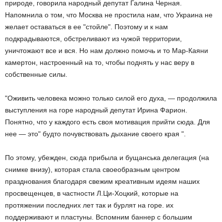
природе, говорила народный депутат Галина Черная.
Напомнила о том, что Москва не простила нам, что Украина не
желает оставаться в ее "стойле". Поэтому и к нам
подкрадываются, обстреливают из чужой территории,
уничтожают все и вся. Но нам должно помочь и то Мар-Каяни
камертон, настроенный на то, чтобы поднять у нас веру в
собственные силы.
"Оживить человека можно только силой его духа, — продолжила
выступления на горе народный депутат Ирина Фарион.
Понятно, что у каждого есть своя мотивация прийти сюда. Для
нее — это" будто почувствовать дыхание своего края ".
По этому, убежден, сюда прибыла и бущанська делегация (на
снимке внизу), которая стала своеобразным центром
празднования благодаря свежим креативным идеям наших
просвещенцев, в частности Л.Ци-Хоцкий, которые на
протяжении последних лет так и бурлят на горе. их
поддерживают и пластуны. Вспомним баннер с большим