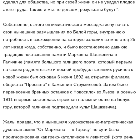
сделал для общества, но при своей жизни он не увидел плодов
этого труда. Так же и мы: то делаем, результаты будут ".
Собственно, с этого оптимистического мессиджа хочу начать
свои нынешние размышления по Белой горы, внутреннюю
потребность в восхождении на которую заложил во мне отец 25
лет назад когда, собственно, и было восстановлено давнюю
традицию чествования памяти Маркияна Шашкевича в
Галичине (памяти большого галицкого поэта, который первым
на своем родном языке и песней пробудил галицких русинов к
новой жизни был основан 6 июня 1892 на открытии филиала
общества "Просвита" в Камьянии-Струмиловой. Затем было
перенесение бренных останков с Новосилок во Львов, а осенью
1911 впервые состоялась огромная паломничество на Белую
гору, которой галичане подтвердили культ Шашкевича).
Жаль, правда, что и нынешняя художественно-патриотическая
духовная акция "От Маркиана — к Тарасу" по сути была
проигнорирована как греко-католическим левитской (хотя речь