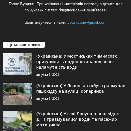
Голос Бущини. При копіюванні матеріалів порталу відкрите для
пошукових систем гіперпосилання обов'язове!
Зконтактуйтеся з нами:
vbuskcom@gmail.com
ЩЕ БІЛЬШЕ НОВИН
(Українська) У Мостиськах тимчасово
призупинять водопостачання через
каламутність води
августа 8, 2026
(Українська) У Львові автобус травмував
пішохідку на вулиці Коперника
августа 8, 2026
(Українська) У селі Лопушна внаслідок
ДТП травмувалися водій та пасажир
мотоцикла