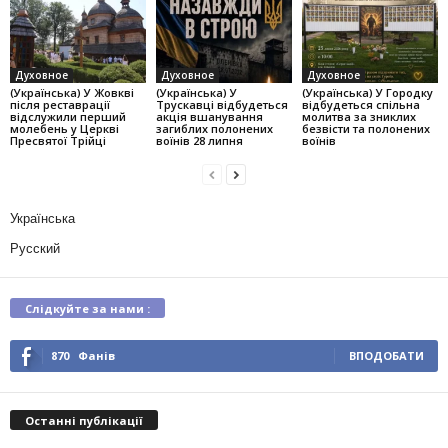
Духовное
Духовное
Духовное
(Українська) У Жовкві
(Українська) У
(Українська) У Городку
після реставрації
Трускавці відбудеться
відбудеться спільна
відслужили перший
акція вшанування
молитва за зниклих
молебень у Церкві
загиблих полонених
безвісти та полонених
Пресвятої Трійці
воїнів 28 липня
воїнів
Українська
Русский
Слідкуйте за нами :
870
Фанів
ВПОДОБАТИ
Останні публікації