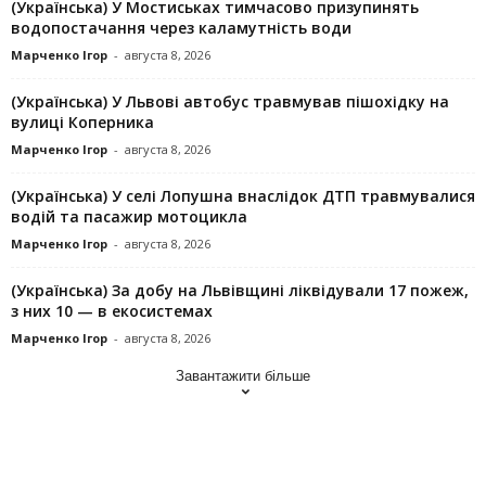
(Українська) У Мостиськах тимчасово призупинять
водопостачання через каламутність води
Марченко Ігор
-
августа 8, 2026
(Українська) У Львові автобус травмував пішохідку на
вулиці Коперника
Марченко Ігор
-
августа 8, 2026
(Українська) У селі Лопушна внаслідок ДТП травмувалися
водій та пасажир мотоцикла
Марченко Ігор
-
августа 8, 2026
(Українська) За добу на Львівщині ліквідували 17 пожеж,
з них 10 — в екосистемах
Марченко Ігор
-
августа 8, 2026
Завантажити більше