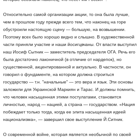
Относительно самой организации акции, то она была лучше,
чем в прошлом году прежде всего тем, что наконец на горе
обустроили настоящую сцену — большую, на возвышении.
Поэтому всех было хорошо видно и слышно. В художественной
части приняли участие и наши йосигцвчаны. От власти выступил
наш Иосиф Сытник — заместитель председателя ОГА. Речь его
была достаточно лаконичной (в отличие от нардепок), но
существенной, акцентированной и актуально. В частности, он
говорил о фундаменте, на котором должна строиться
государство — т.н. "начальные" — это вера и язык. Эти основы
заложили для Украинской Маркиян и Тарас. И должны помнить,
что человек насыщенная этими постулатами, становится
личностью, народ — нацией, а страна — государством. «Нация
побеждает только тогда, когда ее элита насыщенная идеей
национализма», — завершил свое выступление Й.Ситник.
О современной войне, которая является необычной по своей