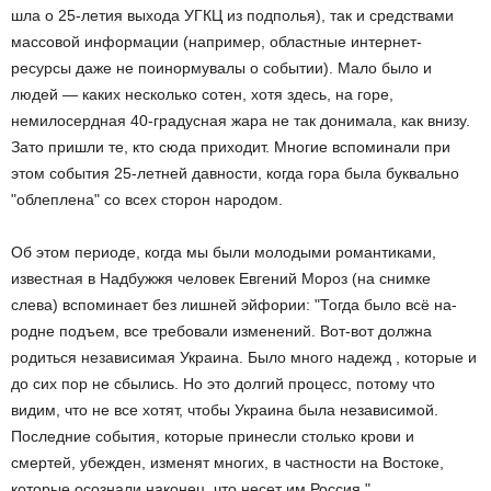
шла о 25-летия выхода УГКЦ из подполья), так и средствами
массовой информации (например, областные интернет-
ресурсы даже не поинормувалы о событии). Мало было и
людей — каких несколько сотен, хотя здесь, на горе,
немилосердная 40-градусная жара не так донимала, как внизу.
Зато пришли те, кто сюда приходит. Многие вспоминали при
этом события 25-летней давности, когда гора была буквально
"облеплена" со всех сторон народом.
Об этом периоде, когда мы были молодыми романтиками,
известная в Надбужжя человек Евгений Мороз (на снимке
слева) вспоминает без лишней эйфории: "Тогда было всё на-
родне подъем, все требовали изменений. Вот-вот должна
родиться независимая Украина. Было много надежд , которые и
до сих пор не сбылись. Но это долгий процесс, потому что
видим, что не все хотят, чтобы Украина была независимой.
Последние события, которые принесли столько крови и
смертей, убежден, изменят многих, в частности на Востоке,
которые осознали наконец, что несет им Россия ".