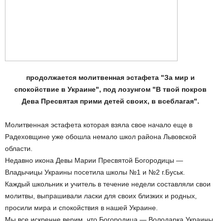
продолжается молитвенная эстафета "За мир и
спокойствие в Украине", под лозунгом "В твой покров
Дева Пресвятая прими детей своих, в всеблагая".
Молитвенная эстафета которая взяла свое начало еще в
Радеховщине уже обошла немало школ района Львовской
области.
Недавно икона Девы Марии Пресвятой Богородицы —
Владычицы Украины посетила школы №1 и №2 г.Буськ.
Каждый школьник и учитель в течение недели составляли свои
молитвы, выпрашивали ласки для своих близких и родных,
просили мира и спокойствия в нашей Украине.
Мы все искренне верим, что Богородица — Володарка Украины