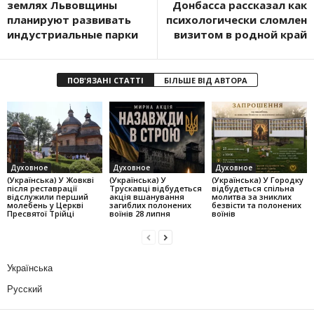
землях Львовщины
Донбасса рассказал как
планируют развивать
психологически сломлен
индустриальные парки
визитом в родной край
ПОВ'ЯЗАНІ СТАТТІ
БІЛЬШЕ ВІД АВТОРА
Духовное
Духовное
Духовное
(Українська) У Жовкві
(Українська) У
(Українська) У Городку
після реставрації
Трускавці відбудеться
відбудеться спільна
відслужили перший
акція вшанування
молитва за зниклих
молебень у Церкві
загиблих полонених
безвісти та полонених
Пресвятої Трійці
воїнів 28 липня
воїнів
Українська
Русский