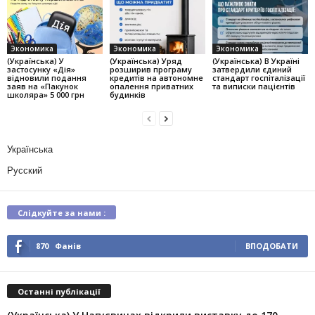
Экономика
Экономика
Экономика
(Українська) У
(Українська) Уряд
(Українська) В Україні
застосунку «Дія»
розширив програму
затвердили єдиний
відновили подання
кредитів на автономне
стандарт госпіталізації
заяв на «Пакунок
опалення приватних
та виписки пацієнтів
школяра» 5 000 грн
будинків
Українська
Русский
Слідкуйте за нами :
870
Фанів
ВПОДОБАТИ
Останні публікації