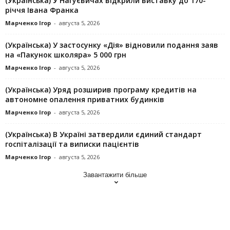
(Українська) У Нагуєвичах відкрили виставку до 170-
річчя Івана Франка
Марченко Ігор
-
августа 5, 2026
(Українська) У застосунку «Дія» відновили подання заяв
на «Пакунок школяра» 5 000 грн
Марченко Ігор
-
августа 5, 2026
(Українська) Уряд розширив програму кредитів на
автономне опалення приватних будинків
Марченко Ігор
-
августа 5, 2026
(Українська) В Україні затвердили єдиний стандарт
госпіталізації та виписки пацієнтів
Марченко Ігор
-
августа 5, 2026
Завантажити більше