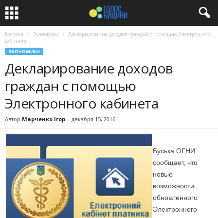
Головна
Экономика
Декларирование доходов граждан с помощью Электронного
кабинета
ЭКОНОМИКА
Декларирование доходов
граждан с помощью
Электронного кабинета
Автор
Марченко Ігор
-
декабря 15, 2016
Буська ОГНИ
сообщает, что
новые
возможности
обновленного
Электронного