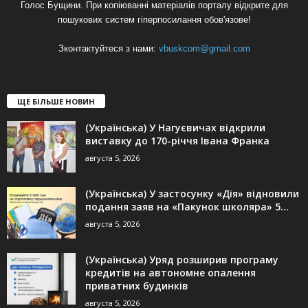
Голос Бущини. При копіюванні матеріалів порталу відкрите для
пошукових систем гіперпосилання обов'язове!
Зконтактуйтеся з нами:
vbuskcom@gmail.com
ЩЕ БІЛЬШЕ НОВИН
(Українська) У Нагуєвичах відкрили
виставку до 170-річчя Івана Франка
августа 5, 2026
(Українська) У застосунку «Дія» відновили
подання заяв на «Пакунок школяра» 5...
августа 5, 2026
(Українська) Уряд розширив програму
кредитів на автономне опалення
приватних будинків
августа 5, 2026