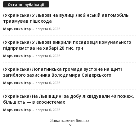
Останні публікації
(Українська) У Львові на вулиці Любінській автомобіль
травмував пішохода
Марченко Ігор
-
августа 6, 2026
(Українська) У Львові викрили посадовця комунального
підприємства на хабарі 20 тис. грн
Марченко Ігор
-
августа 6, 2026
(Українська) Лопатинська громада зустріне на щиті
загиблого захисника Володимира Свідерського
Марченко Ігор
-
августа 6, 2026
(Українська) На Львівщині за добу ліквідували 40 пожеж,
більшість — в екосистемах
Марченко Ігор
-
августа 6, 2026
Завантажити більше