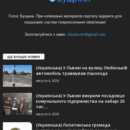
Голос Бущини. При копіюванні матеріалів порталу відкрите для
пошукових систем гіперпосилання обов'язове!
Зконтактуйтеся з нами:
vbuskcom@gmail.com
ЩЕ БІЛЬШЕ НОВИН
(Українська) У Львові на вулиці Любінській
автомобіль травмував пішохода
августа 6, 2026
(Українська) У Львові викрили посадовця
комунального підприємства на хабарі 20
тис....
августа 6, 2026
(Українська) Лопатинська громада