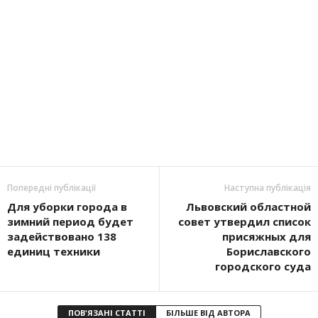
Попередні публікації
Наступна публікація
Для уборки города в
Львовский областной
зимний период будет
совет утвердил список
задействовано 138
присяжных для
единиц техники
Бориславского
городского суда
ПОВ'ЯЗАНІ СТАТТІ
БІЛЬШЕ ВІД АВТОРА