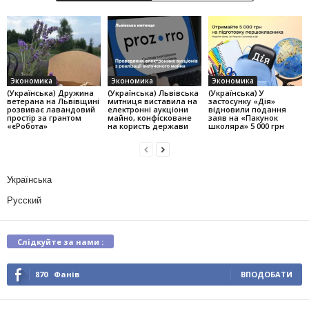
Экономика
Экономика
Экономика
(Українська) Дружина
(Українська) Львівська
(Українська) У
ветерана на Львівщині
митниця виставила на
застосунку «Дія»
розвиває лавандовий
електронні аукціони
відновили подання
простір за грантом
майно, конфісковане
заяв на «Пакунок
«єРобота»
на користь держави
школяра» 5 000 грн
Українська
Русский
Слідкуйте за нами :
870
Фанів
ВПОДОБАТИ