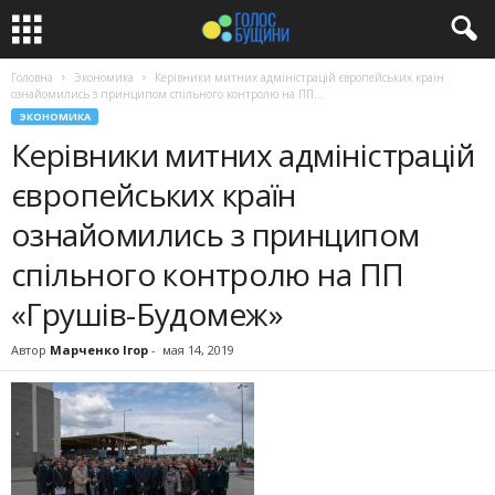
Головна
Экономика
Керівники митних адміністрацій європейських країн
ознайомились з принципом спільного контролю на ПП...
ЭКОНОМИКА
Керівники митних адміністрацій
європейських країн
ознайомились з принципом
спільного контролю на ПП
«Грушів-Будомеж»
Автор
Марченко Ігор
-
мая 14, 2019