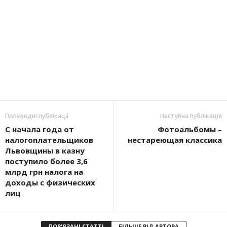
Попередні публікації
Наступна публікація
С начала года от
Фотоальбомы –
налогоплательщиков
нестареющая классика
Львовщины в казну
поступило более 3,6
млрд грн налога на
доходы с физических
лиц
ПОВ'ЯЗАНІ СТАТТІ
БІЛЬШЕ ВІД АВТОРА