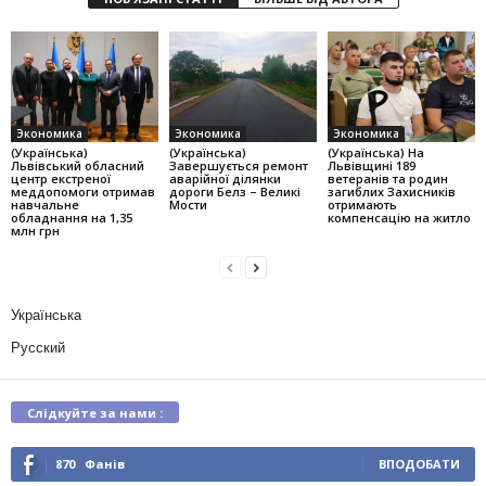
Экономика
Экономика
Экономика
(Українська)
(Українська)
(Українська) На
Львівський обласний
Завершується ремонт
Львівщині 189
центр екстреної
аварійної ділянки
ветеранів та родин
меддопомоги отримав
дороги Белз – Великі
загиблих Захисників
навчальне
Мости
отримають
обладнання на 1,35
компенсацію на житло
млн грн
Українська
Русский
Слідкуйте за нами :
870
Фанів
ВПОДОБАТИ