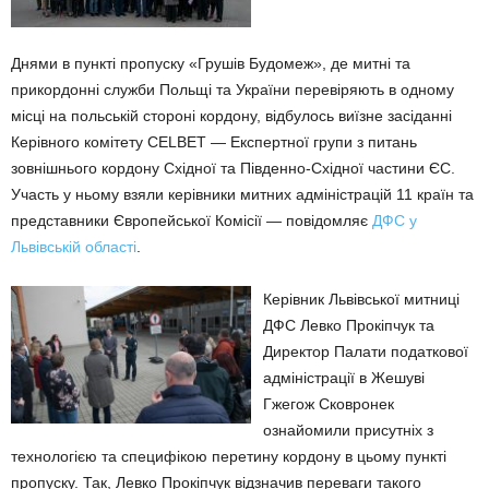
Днями в пункті пропуску «Грушів Будомеж», де митні та
прикордонні служби Польщі та України перевіряють в одному
місці на польській стороні кордону, відбулось виїзне засіданні
Керівного комітету CELBET — Експертної групи з питань
зовнішнього кордону Східної та Південно-Східної частини ЄС.
Участь у ньому взяли керівники митних адміністрацій 11 країн та
представники Європейської Комісії — повідомляє
ДФС у
Львівській області
.
Керівник Львівської митниці
ДФС Левко Прокіпчук та
Директор Палати податкової
адміністрації в Жешуві
Гжегож Сковронек
ознайомили присутніх з
технологією та специфікою перетину кордону в цьому пункті
пропуску. Так, Левко Прокіпчук відзначив переваги такого