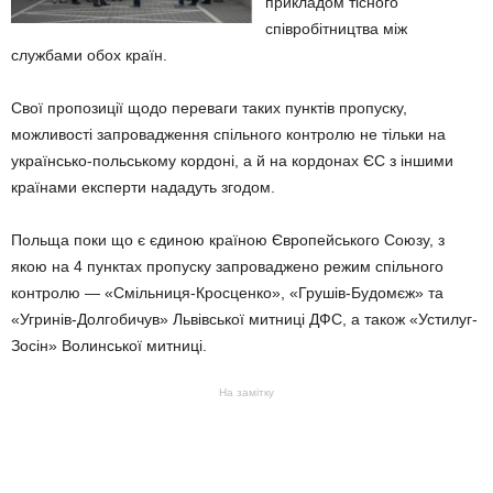
прикладом тісного
співробітництва між
службами обох країн.
Свої пропозиції щодо переваги таких пунктів пропуску,
можливості запровадження спільного контролю не тільки на
українсько-польському кордоні, а й на кордонах ЄС з іншими
країнами експерти нададуть згодом.
Польща поки що є єдиною країною Європейського Союзу, з
якою на 4 пунктах пропуску запроваджено режим спільного
контролю — «Смільниця-Кросценко», «Грушів-Будомєж» та
«Угринів-Долгобичув» Львівської митниці ДФС, а також «Устилуг-
Зосін» Волинської митниці.
На замітку