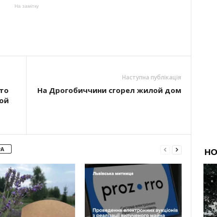
На замітку
Наступна публікація
то
На Дрогобиччини сгорел жилой дом
ой
РА