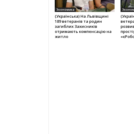
Экономика
Эконо
(Українська) На Львівщині
(Украї
189 ветеранів та родин
ветер
загиблих Захисників
розви
отримають компенсацію на
прості
житло
«єРоб