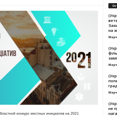
Ос
(Укр
вете
Зах
на 
Марч
(Укр
філь
замі
Марч
(Укр
поп
гра
Марч
(Укр
не п
наг
областной конкурс местных инициатив на 2021