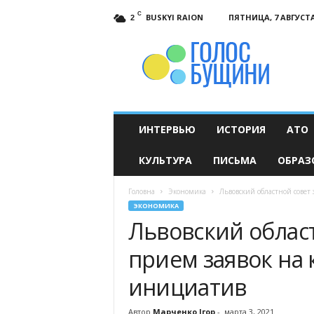
C
BUSKYI RAION
ПЯТНИЦА, 7 АВГУСТА
2
Голос
Бущини
ИНТЕРВЬЮ
ИСТОРИЯ
АТО
КУЛЬТУРА
ПИСЬМА
ОБРАЗ
Головна
Экономика
Львовский областной совет
ЭКОНОМИКА
Львовский облас
прием заявок на 
инициатив
Автор
Марченко Ігор
-
марта 3, 2021