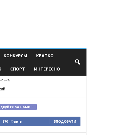
КОНКУРСЫ
КРАТКО
К
СПОРТ
ИНТЕРЕСНО
нська
кий
ідкуйте за нами :
870
Фанів
ВПОДОБАТИ