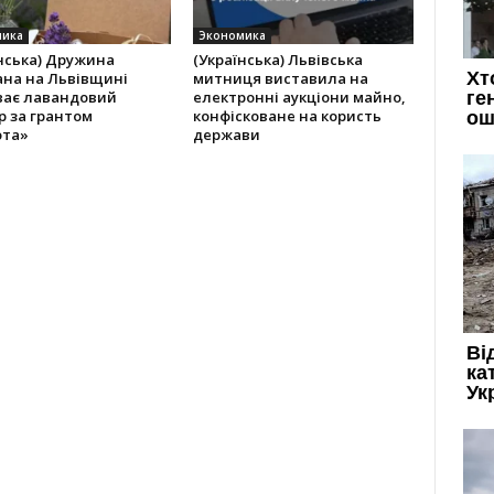
мика
Экономика
нська) Дружина
(Українська) Львівська
ана на Львівщині
митниця виставила на
ває лавандовий
електронні аукціони майно,
р за грантом
конфісковане на користь
ота»
держави