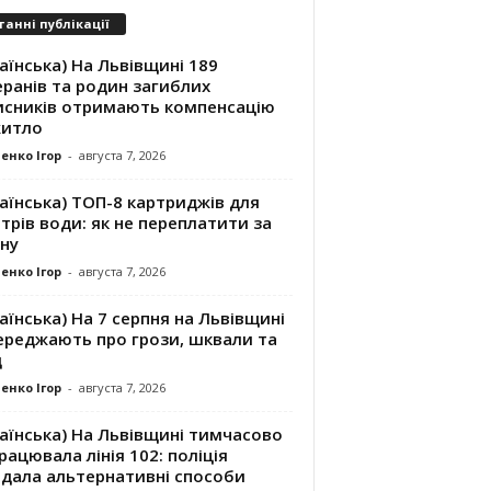
танні публікації
аїнська) На Львівщині 189
ранів та родин загиблих
исників отримають компенсацію
житло
енко Ігор
-
августа 7, 2026
аїнська) ТОП-8 картриджів для
трів води: як не переплатити за
ну
енко Ігор
-
августа 7, 2026
аїнська) На 7 серпня на Львівщині
ереджають про грози, шквали та
д
енко Ігор
-
августа 7, 2026
аїнська) На Львівщині тимчасово
рацювала лінія 102: поліція
адала альтернативні способи