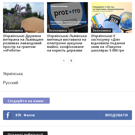
Экономика
Экономика
Экономика
(Українська) Дружина
(Українська) Львівська
(Українська) У
ветерана на Львівщині
митниця виставила на
застосунку «Дія»
розвиває лавандовий
електронні аукціони
відновили подання
простір за грантом
майно, конфісковане
заяв на «Пакунок
«єРобота»
на користь держави
школяра» 5 000 грн
Українська
Русский
Слідкуйте за нами :
870
Фанів
ВПОДОБАТИ
Останні публікації