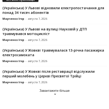
(Українська) У Львові відновили електропостачання для
понад 34 тисяч абонентів
Марченко Ігор
-
августа 7, 2026
(Українська) У Львові на вулиці Науковій у ДТП
травмувався мотоцикліст
Марченко Ігор
-
августа 7, 2026
(Українська) У Жовкві травмувалася 13-річна пасажирка
електросамоката
Марченко Ігор
-
августа 7, 2026
(Українська) У Жовкві після реставрації відслужили
перший молебень у Церкві Пресвятої Трійці
Марченко Ігор
-
августа 7, 2026
Завантажити більше