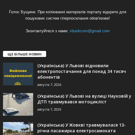
Голос Бущини. При копіюванні матеріалів порталу відкрите для
пошукових систем гіперпосилання обов'язове!
Зконтактуйтеся з нами:
vbuskcom@gmail.com
ЩЕ БІЛЬШЕ НОВИН
(Українська) У Львові відновили
електропостачання для понад 34 тисяч
абонентів
августа 7, 2026
(Українська) У Львові на вулиці Науковій у
ДТП травмувався мотоцикліст
августа 7, 2026
(Українська) У Жовкві травмувалася 13-
річна пасажирка електросамоката