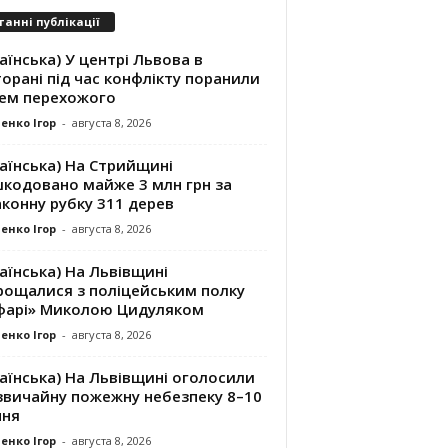
танні публікації
аїнська) У центрі Львова в
орані під час конфлікту поранили
ем перехожого
енко Ігор
-
августа 8, 2026
аїнська) На Стрийщині
шкодовано майже 3 млн грн за
конну рубку 311 дерев
енко Ігор
-
августа 8, 2026
аїнська) На Львівщині
рощалися з поліцейським полку
фарі» Миколою Цидуляком
енко Ігор
-
августа 8, 2026
аїнська) На Львівщині оголосили
звичайну пожежну небезпеку 8–10
пня
енко Ігор
-
августа 8, 2026