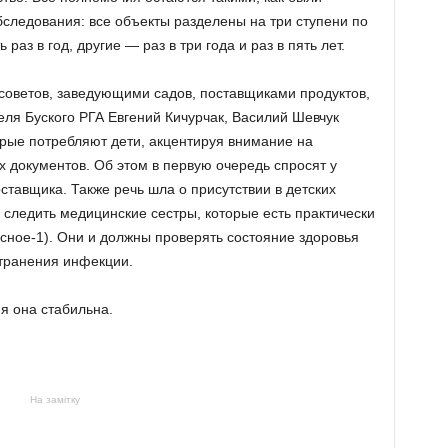
бследования: все объекты разделены на три ступени по
аз в год, другие — раз в три года и раз в пять лет.
советов, заведующими садов, поставщиками продуктов,
еля Буского РГА Евгений Кичурчак, Василий Шевчук
орые потребляют дети, акцентируя внимание на
х документов.
Об этом в первую очередь спросят у
оставщика.
Также речь шла о присутствии в детских
 следить медицинские сестры, которые есть практически
асное-1).
Они и должны проверять состояние здоровья
транения инфекции.
ня она стабильна.
На замітку