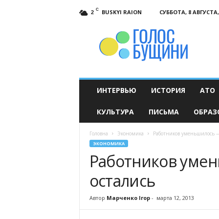
C
BUSKYI RAION
СУББОТА, 8 АВГУСТА,
2
Голос
Бущини
ИНТЕРВЬЮ
ИСТОРИЯ
АТО
КУЛЬТУРА
ПИСЬМА
ОБРАЗ
Головна
Экономика
Работников уменьшилось —
ЭКОНОМИКА
Работников умен
остались
Автор
Марченко Ігор
-
марта 12, 2013