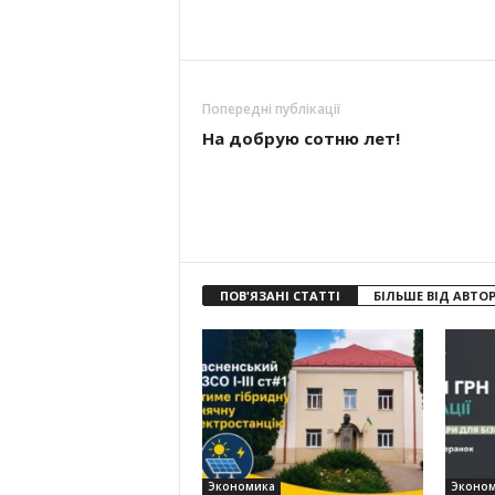
Попередні публікації
На добрую сотню лет!
ПОВ'ЯЗАНІ СТАТТІ
БІЛЬШЕ ВІД АВТО
Экономика
Эконо