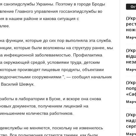
ия санэпидслужбы Украины.
Поэтому в городе Броды
Ос
вление Главного управления госсанэпидслужбы во
(Укр
ия в нашем районе и какова ситуация с
рест
алее.
нож
Марч
на функции, которые до сих пор выполняла эта служба.
нкции, которые были возложены на структуру ранее, мы
(Укр
 за инфекционной заболеваемостью. Профилактика
від
неза
за окружающей средой,
условиями труда, детским
Марч
 которые производят пищевые продукты, объектами
 водоочистными сооружениями ", — сообщил начальник
(Укр
 Василий Шевчук.
поп
«Са
работы в лаборатории в Буске, и вскоре она снова
Марч
новых документов, получением лицензий на
меньшением количества работников.
(Укр
над
сер
демслужбы не меняются, поскольку не изменилось
Марч
ство.
Все полномочия остаются такими, как были