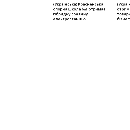
(Українська) Красненська
(Украї
опорна школа №1 отримає
отрим
гібридну сонячну
товари
електростанцію
бізнес