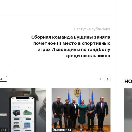
Наступна публікація
Сборная команда Бущины заняла
почетное III место в спортивных
играх Львовщины по гандболу
среди школьников
РА
мика
Экономика