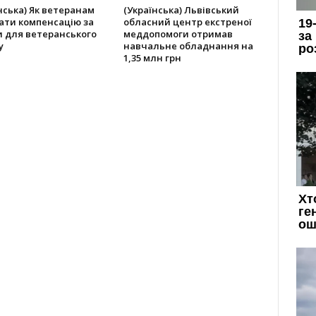
нська) Як ветеранам
(Українська) Львівський
ати компенсацію за
обласний центр екстреної
 для ветеранського
меддопомоги отримав
у
навчальне обладнання на
1,35 млн грн