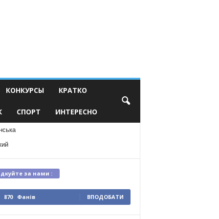
КОНКУРСЫ
КРАТКО
К
СПОРТ
ИНТЕРЕСНО
нська
кий
ідкуйте за нами :
870
Фанів
ВПОДОБАТИ