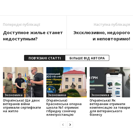
Попередні публікації
Наступна публікація
Доступное жилье станет
Эксклюзивно, недорого
недоступным?
и неповторимо!
ПОВ'ЯЗАНІ СТАТТІ
БІЛЬШЕ ВІД АВТОРА
Экономика
Экономика
Экономика
(Українська) Ще двоє
(Українська)
(Українська) Як
ветеранів війни
Красненська опорна
ветеранам отримати
отримали сертифікати
школа №1 отримає
компенсацію за товари
на житло
гібридну сонячну
для ветеранського
електростанцію
бізнесу