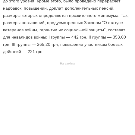
до этого уровня. Кроме этого, было проведено перерасчет
надбавок, повышений, доплат, дополнительных пенсий,
размеры которых определяются прожиточного минимума. Так,
размеры повышений, предусмотренных Законом "О статусе
ветеранов войны, гарантии их социальной защиты", составят
для инвалидов войны: I группы — 442 грн, II группы — 353,60
грн, III группы — 265,20 грн, повышение участникам боевых
действий — 221 грн.
На замітку