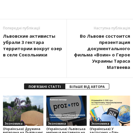
Попередні публікації
Наступна публікація
Львовские активисты
Во Львове состоится
убрали 3 гектара
презентация
территории вокруг озер
документального
в селе Сокольники
фильма «Воин» о Герое
Украины Тараса
Матвеева
ПОВ'ЯЗАНІ СТАТТІ
БІЛЬШЕ ВІД АВТОРА
Экономика
Экономика
Экономика
(Українська) Дружина
(Українська) Львівська
(Українська) У
ветерана на Львівщині
митниця виставила на
застосунку «Дія»