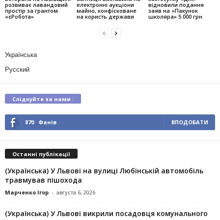
розвиває лавандовий
електронні аукціони
відновили подання
простір за грантом
майно, конфісковане
заяв на «Пакунок
«єРобота»
на користь держави
школяра» 5 000 грн
Українська
Русский
Слідкуйте за нами :
870
Фанів
ВПОДОБАТИ
Останні публікації
(Українська) У Львові на вулиці Любінській автомобіль
травмував пішохода
Марченко Ігор
-
августа 6, 2026
(Українська) У Львові викрили посадовця комунального