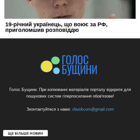
Голос Бущини. При копіюванні матеріалів порталу відкрите для
пошукових систем гіперпосилання обов'язове!
Зконтактуйтеся з нами:
vbuskcom@gmail.com
ЩЕ БІЛЬШЕ НОВИН