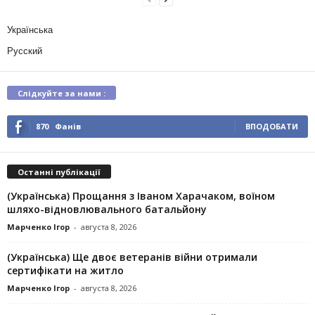
Українська
Русский
Слідкуйте за нами :
870
Фанів
ВПОДОБАТИ
Останні публікації
(Українська) Прощання з Іваном Харачаком, воїном
шляхо-відновлювального батальйону
Марченко Ігор
-
августа 8, 2026
(Українська) Ще двоє ветеранів війни отримали
сертифікати на житло
Марченко Ігор
-
августа 8, 2026