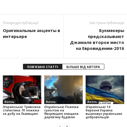
Попередні публікації
Наступна публікація
Оригинальные акценты в
Букмекеры
интерьере
предсказывают
Джамале второе место
на Евровидении-2016
ПОВ'ЯЗАНІ СТАТТІ
БІЛЬШЕ ВІД АВТОРА
Жизнь
Жизнь
Жизнь
(Українська) Тривожна
(Українська) Пожежа
(Українська) 14
статистика: 91 пожежа
сухостою на
березня Україна
за добу на Львівщині
Яворівщині знищила
вшановує українських
дерев’яну будівлю
добровольців