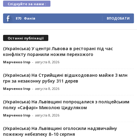
Слідкуйте за нами :
870
Фанів
ВПОДОБАТИ
Останні публікації
(Українська) У центрі Львова в ресторані під час
конфлікту поранили ножем перехожого
Марченко Ігор
-
августа 8, 2026
(Українська) На Стрийщині відшкодовано майже 3 млн
грн за незаконну рубку 311 дерев
Марченко Ігор
-
августа 8, 2026
(Українська) На Львівщині попрощалися з поліцейським
полку «Сафарі» Миколою Цидуляком
Марченко Ігор
-
августа 8, 2026
(Українська) На Львівщині оголосили надзвичайну
пожежну небезпеку 8–10 серпня