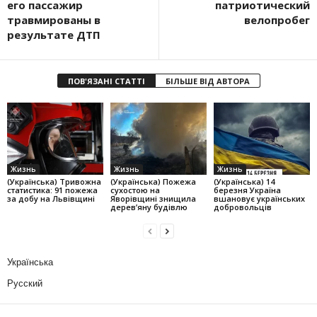
его пассажир
патриотический
травмированы в
велопробег
результате ДТП
ПОВ'ЯЗАНІ СТАТТІ
БІЛЬШЕ ВІД АВТОРА
Жизнь
Жизнь
Жизнь
(Українська) Тривожна
(Українська) Пожежа
(Українська) 14
статистика: 91 пожежа
сухостою на
березня Україна
за добу на Львівщині
Яворівщині знищила
вшановує українських
дерев’яну будівлю
добровольців
Українська
Русский