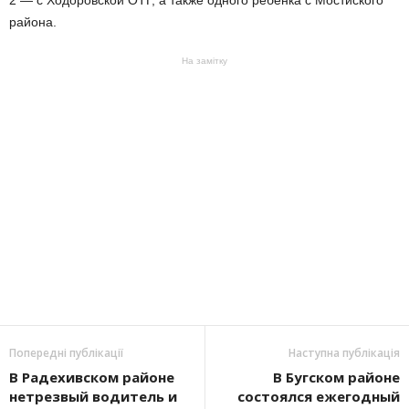
района.
На замітку
Попередні публікації
Наступна публікація
В Радехивском районе
В Бугском районе
нетрезвый водитель и
состоялся ежегодный