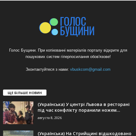
Голос Бущини. При копіюванні матеріалів порталу відкрите для
пошукових систем гіперпосилання обов'язове!
Зконтактуйтеся з нами:
vbuskcom@gmail.com
ЩЕ БІЛЬШЕ НОВИН
(Українська) У центрі Львова в ресторані
під час конфлікту поранили ножем...
августа 8, 2026
(Українська) На Стрийщині відшкодовано