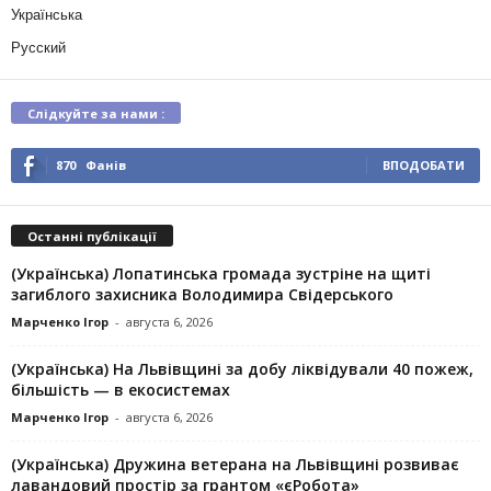
Українська
Русский
Слідкуйте за нами :
870
Фанів
ВПОДОБАТИ
Останні публікації
(Українська) Лопатинська громада зустріне на щиті
загиблого захисника Володимира Свідерського
Марченко Ігор
-
августа 6, 2026
(Українська) На Львівщині за добу ліквідували 40 пожеж,
більшість — в екосистемах
Марченко Ігор
-
августа 6, 2026
(Українська) Дружина ветерана на Львівщині розвиває
лавандовий простір за грантом «єРобота»