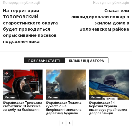
Попередні публікації
Наступна публікація
На территории
Спасатели
ТОПОРОВСКИЙ
ликвидировали пожар в
старостинского округа
жилом доме в
будет проводиться
Золочевском районе
опрыскивание посевов
подсолнечника
ПОВ'ЯЗАНІ СТАТТІ
БІЛЬШЕ ВІД АВТОРА
Жизнь
Жизнь
Жизнь
(Українська) Тривожна
(Українська) Пожежа
(Українська) 14
статистика: 91 пожежа
сухостою на
березня Україна
за добу на Львівщині
Яворівщині знищила
вшановує українських
дерев’яну будівлю
добровольців