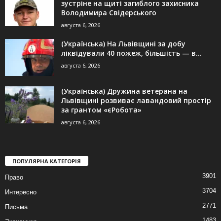
зустріне на щиті загиблого захисника
Володимира Свідерського
августа 6, 2026
(Українська) На Львівщині за добу
ліквідували 40 пожеж, більшість — в...
августа 6, 2026
(Українська) Дружина ветерана на
Львівщині розвиває лавандовий простір
за грантом «єРобота»
августа 6, 2026
ПОПУЛЯРНА КАТЕГОРІЯ
3901
Право
3704
Интересно
2771
Письма
1483