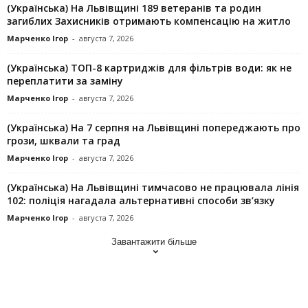
(Українська) На Львівщині 189 ветеранів та родин
загиблих Захисників отримають компенсацію на житло
Марченко Ігор
-
августа 7, 2026
(Українська) ТОП-8 картриджів для фільтрів води: як не
переплатити за заміну
Марченко Ігор
-
августа 7, 2026
(Українська) На 7 серпня на Львівщині попереджають про
грози, шквали та град
Марченко Ігор
-
августа 7, 2026
(Українська) На Львівщині тимчасово не працювала лінія
102: поліція нагадала альтернативні способи зв’язку
Марченко Ігор
-
августа 7, 2026
Завантажити більше