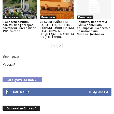
Интервью
Интервью
Интервью
В области почтили
«В БУСКЕ РАЙОННЫЕ
Зарплату педагогам
память профессоров,
РАДЫ ВСЕ УДИВЛЕНЫ
нужно повышать
расстрелянных в июле
ТАКИМИ ЗАЯВЛЕНИЯМИ
одновременно всем, а
1941-го года
Г-НА КАШУБЫ», —
не выборочно, —
ПРЕДСЕДАТЕЛЬ СОВЕТА
Михаил Цимбалюк
БОГДАН ГЛОВА
Українська
Русский
Слідкуйте за нами :
870
Фанів
ВПОДОБАТИ
Останні публікації