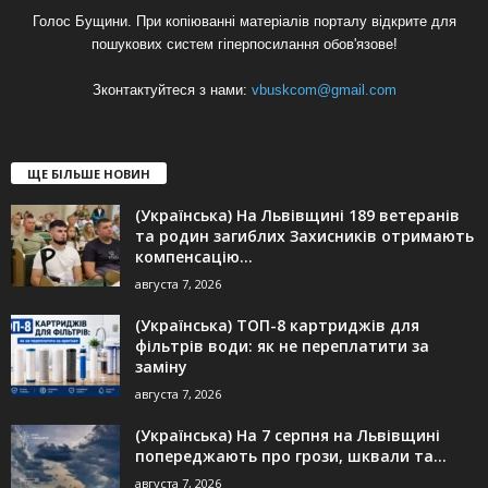
Голос Бущини. При копіюванні матеріалів порталу відкрите для
пошукових систем гіперпосилання обов'язове!
Зконтактуйтеся з нами:
vbuskcom@gmail.com
ЩЕ БІЛЬШЕ НОВИН
(Українська) На Львівщині 189 ветеранів
та родин загиблих Захисників отримають
компенсацію...
августа 7, 2026
(Українська) ТОП-8 картриджів для
фільтрів води: як не переплатити за
заміну
августа 7, 2026
(Українська) На 7 серпня на Львівщині
попереджають про грози, шквали та...
августа 7, 2026