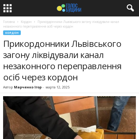
Головна
Кордон
Прикордонники Львівського загону ліквідували канал
незаконного переправлення осіб через кордон
КОРДОН
Прикордонники Львівського
загону ліквідували канал
незаконного переправлення
осіб через кордон
Автор
Марченко Ігор
-
марта 12, 2025