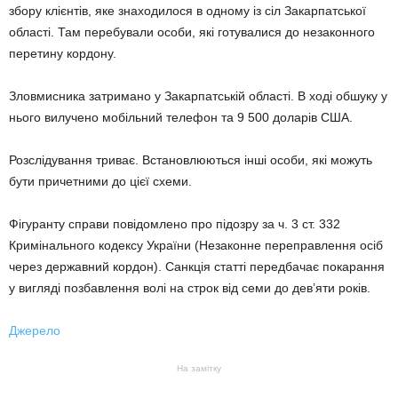
збору клієнтів, яке знаходилося в одному із сіл Закарпатської
області. Там перебували особи, які готувалися до незаконного
перетину кордону.
Зловмисника затримано у Закарпатській області. В ході обшуку у
нього вилучено мобільний телефон та 9 500 доларів США.
Розслідування триває. Встановлюються інші особи, які можуть
бути причетними до цієї схеми.
Фігуранту справи повідомлено про підозру за ч. 3 ст. 332
Кримінального кодексу України (Незаконне переправлення осіб
через державний кордон). Санкція статті передбачає покарання
у вигляді позбавлення волі на строк від семи до дев’яти років.
Джерело
На замітку