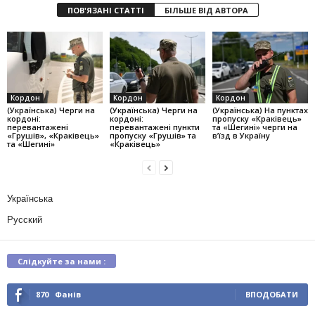
ПОВ'ЯЗАНІ СТАТТІ
БІЛЬШЕ ВІД АВТОРА
Кордон
Кордон
Кордон
(Українська) Черги на
(Українська) Черги на
(Українська) На пунктах
кордоні:
кордоні:
пропуску «Краківець»
перевантажені
перевантажені пункти
та «Шегині» черги на
«Грушів», «Краківець»
пропуску «Грушів» та
в’їзд в Україну
та «Шегині»
«Краківець»
Українська
Русский
Слідкуйте за нами :
870
Фанів
ВПОДОБАТИ