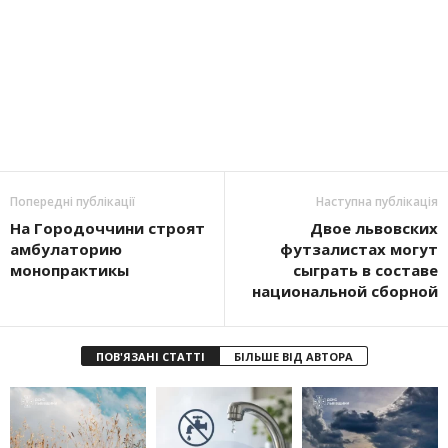
Попередні публікації
Наступна публікація
На Городоччини строят
Двое львовских
амбулаторию
футзалистах могут
монопрактикы
сыграть в составе
национальной сборной
ПОВ'ЯЗАНІ СТАТТІ
БІЛЬШЕ ВІД АВТОРА