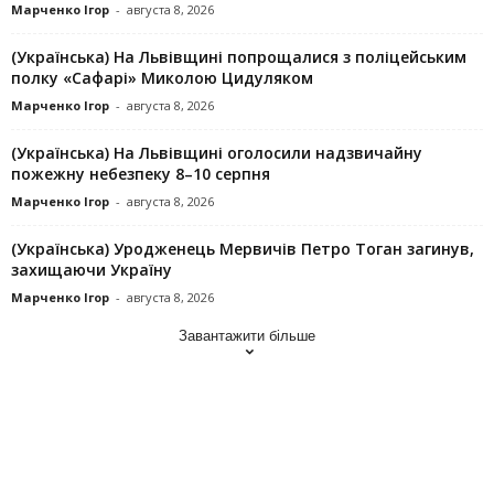
Марченко Ігор
-
августа 8, 2026
(Українська) На Львівщині попрощалися з поліцейським
полку «Сафарі» Миколою Цидуляком
Марченко Ігор
-
августа 8, 2026
(Українська) На Львівщині оголосили надзвичайну
пожежну небезпеку 8–10 серпня
Марченко Ігор
-
августа 8, 2026
(Українська) Уродженець Мервичів Петро Тоган загинув,
захищаючи Україну
Марченко Ігор
-
августа 8, 2026
Завантажити більше