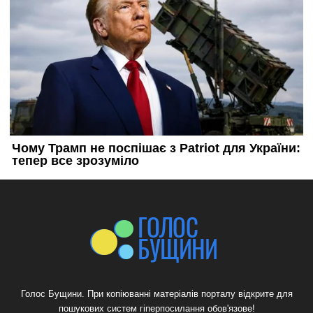
Голос Бущини. При копіюванні матеріалів порталу відкрите для
пошукових систем гіперпосилання обов'язове!