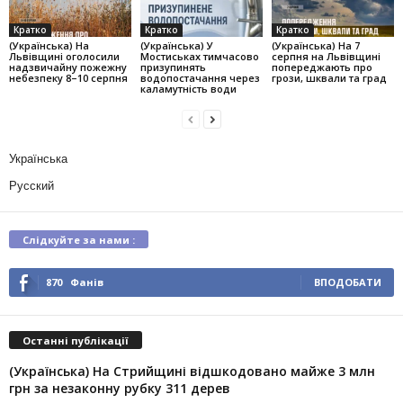
Кратко
Кратко
Кратко
(Українська) На
(Українська) У
(Українська) На 7
Львівщині оголосили
Мостиськах тимчасово
серпня на Львівщині
надзвичайну пожежну
призупинять
попереджають про
небезпеку 8–10 серпня
водопостачання через
грози, шквали та град
каламутність води
Українська
Русский
Слідкуйте за нами :
870
Фанів
ВПОДОБАТИ
Останні публікації
(Українська) На Стрийщині відшкодовано майже 3 млн
грн за незаконну рубку 311 дерев