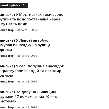
танні публікації
раїнська) У Мостиськах тимчасово
зупинять водопостачання через
амутність води
енко Ігор
-
августа 8, 2026
аїнська) У Львові автобус
мував пішохідку на вулиці
ерника
енко Ігор
-
августа 8, 2026
аїнська) У селі Лопушна внаслідок
 травмувалися водій та пасажир
оцикла
енко Ігор
-
августа 8, 2026
аїнська) За добу на Львівщині
ідували 17 пожеж, з них 10 — в
системах
енко Ігор
-
августа 8, 2026