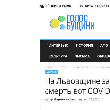
C
BUSKYI RAION
СУББОТА, 8 АВГУСТА,
2
Голос
Бущини
ИНТЕРВЬЮ
ИСТОРИЯ
АТО
КУЛЬТУРА
ПИСЬМА
ОБРАЗ
Головна
Кратко
На Львовщине зафиксировано в
КРАТКО
На Львовщине з
смерть вот COVID
Автор
Марченко Ігор
-
апреля 17, 2020