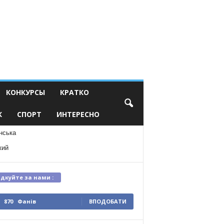
КОНКУРСЫ
КРАТКО
К
СПОРТ
ИНТЕРЕСНО
нська
кий
ідкуйте за нами :
870
Фанів
ВПОДОБАТИ