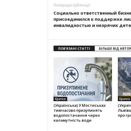
Попередні публікації
Социально ответственный бизн
присоединился к поддержке лиц
инвалидностью и незрячих дет
ПОВ'ЯЗАНІ СТАТТІ
БІЛЬШЕ ВІД АВТО
Кратко
Кратко
(Українська) У Мостиськах
(Украї
тимчасово призупинять
Львів
водопостачання через
про гр
каламутність води