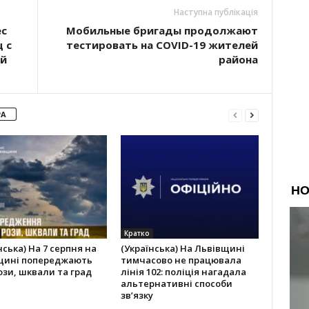
Наступна публікація
ес
Мобильные бригады продолжают
 с
тестировать на COVID-19 жителей
ей
района
РА
Кратко
нська) На 7 серпня на
(Українська) На Львівщині
щині попереджають
тимчасово не працювала
ози, шквали та град
лінія 102: поліція нагадала
альтернативні способи
зв’язку