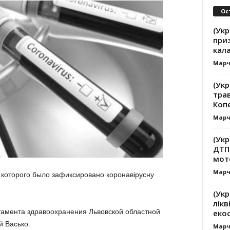
Ос
(Ук
при
кал
Марч
(Укр
трав
Коп
Марч
(Укр
ДТП
мот
Марч
 которого было зафиксировано коронавірусну
(Укр
лікв
тамента здравоохранения Львовской областной
еко
 Васько.
Марч