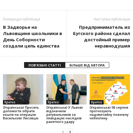
Попередні публікації
Наступна публікація
В Задворье на
Предприниматель из
Львовщине школьники в
Бугского района сделал
День Соборности
достойный пример
создали цепь единства
неравнодушия
ПОВ'ЯЗАНІ СТАТТІ
БІЛЬШЕ ВІД АВТОРА
Кратко
Кратко
Кратко
(Українська) Просять
(Українська) У Львові
(Українська) 06 серпня
допомогти зібрати
відзначили
прогнозують
кошти на операцію
рятувальників за
надзвичайну пожежну
Василькові Лисовцю
ліквідацію наслідків
небезпеку
ракетного удару