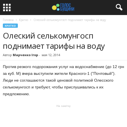
Головна
Кратко
Олеский селькомунгосп поднимает тарифы на воду
КРАТКО
Олеский селькомунгосп
поднимает тарифы на воду
Автор
Марченко Ігор
-
мая 12, 2014
Против резкого подорожания услуг на водоснабжение (до 12 грн
за куб. М) вчера выступили жители Красного-1 ("Почтовый").
Люди не соглашаются такой ценовой политикой Олесского
селькомунгосп и требуют, чтобы прислушивались к их
предложению.
На замітку