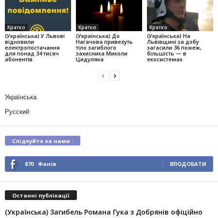
Кратко
Кратко
Кратко
(Українська) У Львові
(Українська) До
(Українська) На
відновили
Нагачова привезуть
Львівщині за добу
електропостачання
тіло загиблого
загасили 36 пожеж,
для понад 34 тисяч
захисника Миколи
більшість — в
абонентів
Цидуляка
екосистемах
Українська
Русский
Слідкуйте за нами :
870
Фанів
ВПОДОБАТИ
Останні публікації
(Українська) Загибель Романа Гука з Добрянів офіційно